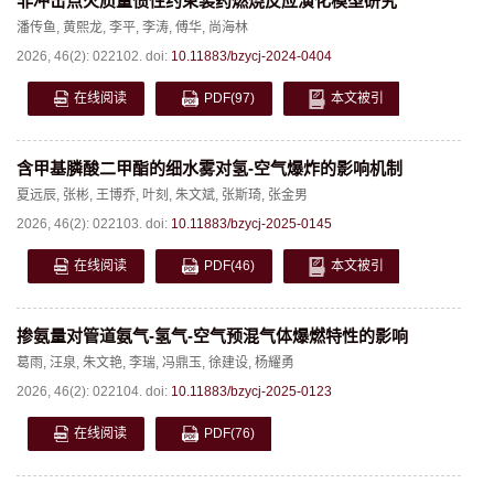
非冲击点火质量惯性约束装药燃烧反应演化模型研究
潘传鱼
,
黄熙龙
,
李平
,
李涛
,
傅华
,
尚海林
2026, 46(2): 022102.
doi:
10.11883/bzycj-2024-0404
在线阅读
PDF
(97)
本文被引
含甲基膦酸二甲酯的细水雾对氢-空气爆炸的影响机制
夏远辰
,
张彬
,
王博乔
,
叶刻
,
朱文斌
,
张斯琦
,
张金男
2026, 46(2): 022103.
doi:
10.11883/bzycj-2025-0145
在线阅读
PDF
(46)
本文被引
掺氨量对管道氨气-氢气-空气预混气体爆燃特性的影响
葛雨
,
汪泉
,
朱文艳
,
李瑞
,
冯鼎玉
,
徐建设
,
杨耀勇
2026, 46(2): 022104.
doi:
10.11883/bzycj-2025-0123
在线阅读
PDF
(76)