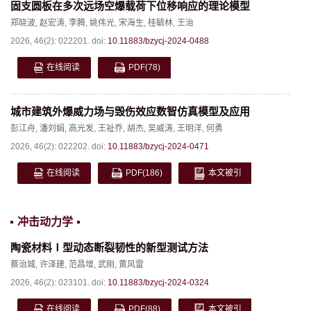
固支圆板在多次远场空爆载荷下位移响应的理论模型
郑晓波
,
赵宏涛
,
李腾
,
姚伟光
,
宋海生
,
桂毓林
,
王治
2026, 46(2): 022201.
doi:
10.11883/bzycj-2024-0488
在线阅读
PDF
(78)
城市建筑外爆威力场与毁伤效应数智仿真模型及应用
彭江舟
,
潘刘娟
,
高光发
,
王祉乔
,
胡杰
,
吴威涛
,
王明洋
,
何勇
2026, 46(2): 022202.
doi:
10.11883/bzycj-2024-0471
在线阅读
PDF
(186)
本文被引
冲击动力学
陶瓷材料Ⅰ型动态断裂韧性的新型测试方法
蔡治城
,
许泽建
,
范昌增
,
武刚
,
黄风雷
2026, 46(2): 023101.
doi:
10.11883/bzycj-2024-0324
在线阅读
PDF
(88)
本文被引