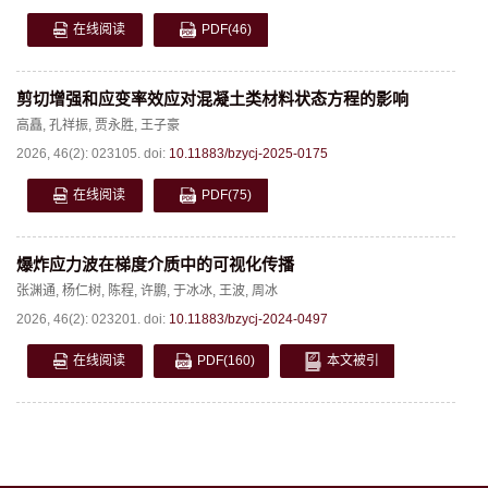
在线阅读
PDF
(46)
剪切增强和应变率效应对混凝土类材料状态方程的影响
高矗
,
孔祥振
,
贾永胜
,
王子豪
2026, 46(2): 023105.
doi:
10.11883/bzycj-2025-0175
在线阅读
PDF
(75)
爆炸应力波在梯度介质中的可视化传播
张渊通
,
杨仁树
,
陈程
,
许鹏
,
于冰冰
,
王波
,
周冰
2026, 46(2): 023201.
doi:
10.11883/bzycj-2024-0497
在线阅读
PDF
(160)
本文被引