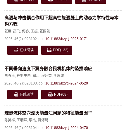
高温与冲击耦合作用下超高性能混凝土的动态力学特性与本
构方程
张臣
,
高飞
,
何睿
,
王振
,
张国凯
2026, 46(2): 023102.
doi:
10.11883/bzycj-2025-0171
在线阅读
PDF
(132)
不同垂向速度下翼身融合民机机体的坠撞响应
白春玉
,
程斯午未
,
解江
,
程升杰
,
李思璇
2026, 46(2): 023103.
doi:
10.11883/bzycj-2024-0520
在线阅读
PDF
(68)
理想流体空穴湮灭能量汇问题的特征能量因子
陈昊祥
,
王明洋
,
李杰
,
蒋海明
2026, 46(2): 023104.
doi:
10.11883/bzycj-2024-0470