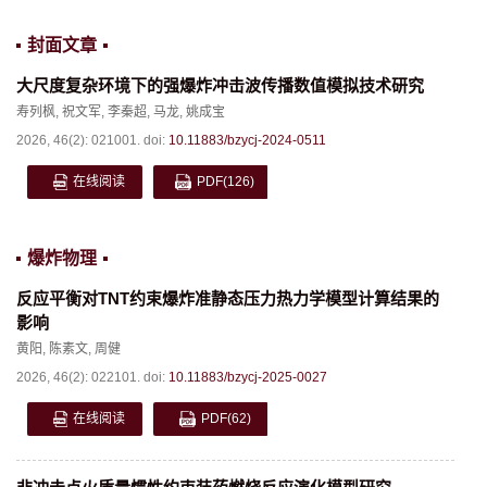
封面文章
大尺度复杂环境下的强爆炸冲击波传播数值模拟技术研究
寿列枫
,
祝文军
,
李秦超
,
马龙
,
姚成宝
2026, 46(2): 021001.
doi:
10.11883/bzycj-2024-0511
在线阅读
PDF
(126)
爆炸物理
反应平衡对TNT约束爆炸准静态压力热力学模型计算结果的
影响
黄阳
,
陈素文
,
周健
2026, 46(2): 022101.
doi:
10.11883/bzycj-2025-0027
在线阅读
PDF
(62)