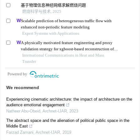
基于物理信息神经网络求解燃烧问题
燃烧科学与技术, 2025
Scalable prediction of heterogeneous traffic flow with
enhanced non-periodic feature modeling
Expert Systems with Applications
A physically motivated feature engineering and proxy
validation strategy for xgboost-based reconstruction of
thermal conductivity in supercritical hydrocarbon fluids
International Communications in Heat and Mass
Transfer
Powered by
We recommend
Experiencing cinematic architecture: the impact of architecture on the
audience emotional engagement
Natheer Abu-Obeid
,
Archnet-IJAR
,
2023
The abstract space and the alienation of political public space in the
Middle East
Farzad Zamani
,
Archnet-IJAR
,
2019