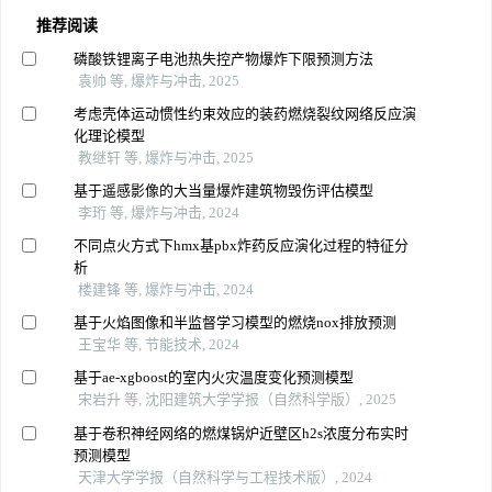
推荐阅读
磷酸铁锂离子电池热失控产物爆炸下限预测方法
袁帅 等, 爆炸与冲击, 2025
考虑壳体运动惯性约束效应的装药燃烧裂纹网络反应演
化理论模型
教继轩 等, 爆炸与冲击, 2025
基于遥感影像的大当量爆炸建筑物毁伤评估模型
李珩 等, 爆炸与冲击, 2024
不同点火方式下hmx基pbx炸药反应演化过程的特征分
析
楼建锋 等, 爆炸与冲击, 2024
基于火焰图像和半监督学习模型的燃烧nox排放预测
王宝华 等, 节能技术, 2024
基于ae-xgboost的室内火灾温度变化预测模型
宋岩升 等, 沈阳建筑大学学报（自然科学版）, 2025
基于卷积神经网络的燃煤锅炉近壁区h2s浓度分布实时
预测模型
天津大学学报（自然科学与工程技术版）, 2024