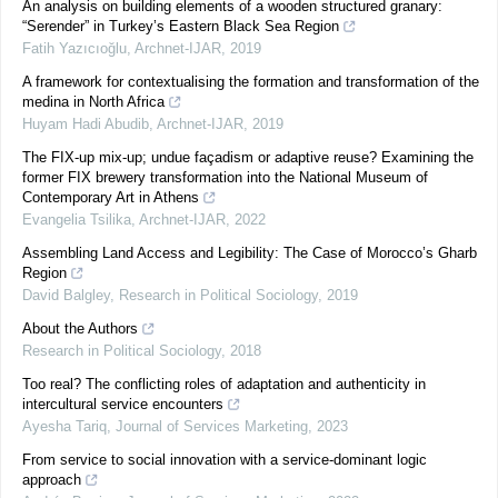
An analysis on building elements of a wooden structured granary:
“Serender” in Turkey’s Eastern Black Sea Region
Fatih Yazıcıoğlu
,
Archnet-IJAR
,
2019
A framework for contextualising the formation and transformation of the
medina in North Africa
Huyam Hadi Abudib
,
Archnet-IJAR
,
2019
The FIX-up mix-up; undue façadism or adaptive reuse? Examining the
former FIX brewery transformation into the National Museum of
Contemporary Art in Athens
Evangelia Tsilika
,
Archnet-IJAR
,
2022
Assembling Land Access and Legibility: The Case of Morocco’s Gharb
Region
David Balgley
,
Research in Political Sociology
,
2019
About the Authors
Research in Political Sociology
,
2018
Too real? The conflicting roles of adaptation and authenticity in
intercultural service encounters
Ayesha Tariq
,
Journal of Services Marketing
,
2023
From service to social innovation with a service-dominant logic
approach