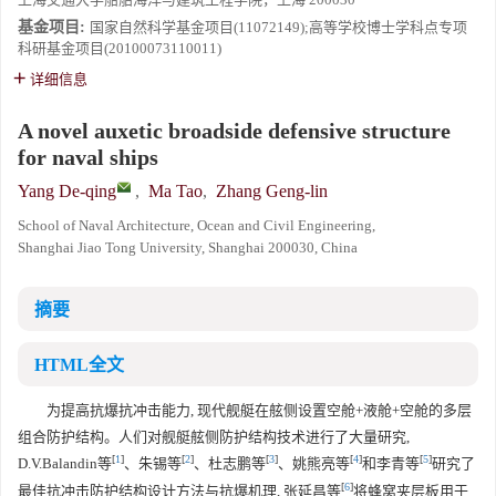
基金项目:
国家自然科学基金项目(11072149);高等学校博士学科点专项
科研基金项目(20100073110011)
详细信息
A novel auxetic broadside defensive structure
for naval ships
Yang De-qing
,
Ma Tao
,
Zhang Geng-lin
School of Naval Architecture, Ocean and Civil Engineering,
Shanghai Jiao Tong University, Shanghai 200030, China
摘要
HTML全文
为提高抗爆抗冲击能力, 现代舰艇在舷侧设置空舱+液舱+空舱的多层
组合防护结构。人们对舰艇舷侧防护结构技术进行了大量研究,
[
1
]
[
2
]
[
3
]
[
4
]
[
5
]
D.V.Balandin等
、朱锡等
、杜志鹏等
、姚熊亮等
和李青等
研究了
[
6
]
最佳抗冲击防护结构设计方法与抗爆机理, 张延昌等
将蜂窝夹层板用于