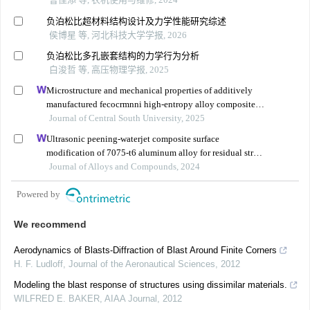
负泊松比超材料结构设计及力学性能研究综述
侯博星 等, 河北科技大学学报, 2026
负泊松比多孔嵌套结构的力学行为分析
白浚哲 等, 高压物理学报, 2025
Microstructure and mechanical properties of additively
manufactured fecocrmnni high-entropy alloy composite
after aging
Journal of Central South University, 2025
Ultrasonic peening-waterjet composite surface
modification of 7075-t6 aluminum alloy for residual stress
release and transformation mechanism
Journal of Alloys and Compounds, 2024
Powered by
We recommend
Aerodynamics of Blasts-Diffraction of Blast Around Finite Corners
H. F. Ludloff
,
Journal of the Aeronautical Sciences
,
2012
Modeling the blast response of structures using dissimilar materials.
WILFRED E. BAKER
,
AIAA Journal
,
2012