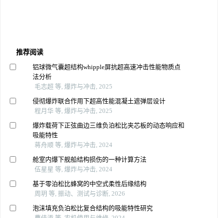
推荐阅读
铝球微气囊超结构whipple屏抗超高速冲击性能物质点
法分析
毛志超 等, 爆炸与冲击, 2025
侵彻爆炸联合作用下超高性能混凝土遮弹层设计
程月华 等, 爆炸与冲击, 2025
爆炸载荷下正弦曲边三维负泊松比夹芯板的动态响应和
吸能特性
蒋舟顺 等, 爆炸与冲击, 2024
舱室内爆下舰船结构损伤的一种计算方法
伍星星 等, 爆炸与冲击, 2024
基于零泊松比蜂窝的中空式柔性后缘结构
周玥 等, 振动、测试与诊断, 2026
泡沫填充负泊松比复合结构的吸能特性研究
曹佳添 等, 农机使用与维修, 2024