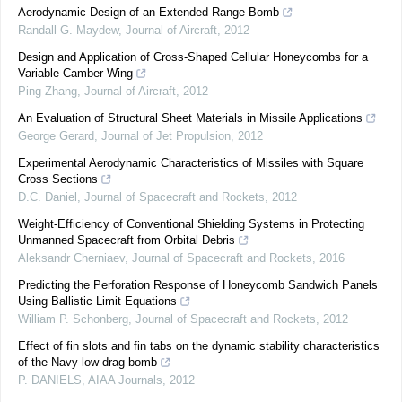
Aerodynamic Design of an Extended Range Bomb
Randall G. Maydew
,
Journal of Aircraft
,
2012
Design and Application of Cross-Shaped Cellular Honeycombs for a
Variable Camber Wing
Ping Zhang
,
Journal of Aircraft
,
2012
An Evaluation of Structural Sheet Materials in Missile Applications
George Gerard
,
Journal of Jet Propulsion
,
2012
Experimental Aerodynamic Characteristics of Missiles with Square
Cross Sections
D.C. Daniel
,
Journal of Spacecraft and Rockets
,
2012
Weight-Efficiency of Conventional Shielding Systems in Protecting
Unmanned Spacecraft from Orbital Debris
Aleksandr Cherniaev
,
Journal of Spacecraft and Rockets
,
2016
Predicting the Perforation Response of Honeycomb Sandwich Panels
Using Ballistic Limit Equations
William P. Schonberg
,
Journal of Spacecraft and Rockets
,
2012
Effect of fin slots and fin tabs on the dynamic stability characteristics
of the Navy low drag bomb
P. DANIELS
,
AIAA Journals
,
2012