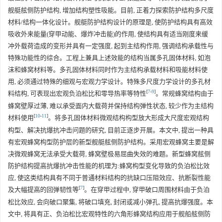
舰艇舷侧防护结构, 增加结构塑性吸能。目前, 正着力探索防护结构多尺度
材料/结构一体化设计。舰艇防护结构设计的原理是, 使防护结构具有高效
吸收外来能量(穿甲动能、爆炸冲击能)的作用, 使结构具有适当刚度来缓
冲外载荷造成的变形并具有一定强度, 起到主结构作用, 强调结构承载性与
特殊功能性的综合。工程上兼具上述效能的结构当属多孔固体材料, 如泡
沫和蜂窝材料等。多孔固体材料同时作为主结构承载材料和吸能材料使
用, 必须通过特殊的细观与宏观力学设计。特殊多尺度力学设计的多孔材
[
7
-
9
]
料结构, 可表现出宏观负泊松比和零导热率等特性
。常规蜂窝结构由于
蜂窝壁厚过薄, 难以承受面内大载荷并保持结构弹性状态, 较少作为主结构
[
10
-
11
]
材料使用
。将多孔固体材料微观结构构型放大形成大尺度宏观结构
构型、解决抗爆抗冲击问题的研究, 目前正逐步开展。本文中, 提出一种具
有宏观蜂窝构型防护层的新型舰艇舷侧防护结构。采用宏观蜂窝主要是解
决微观蜂窝无法承受大载荷, 蜂窝壁极易屈曲失效的难题。新型蜂窝舷侧
防护结构提高抗爆抗冲击性能的机理为:蜂窝构型变化导致的负泊松比效
应, 使这类结构具有不同于普通材料结构的抗缺口压阻效应、抗断裂性能
[
7
]
及大幅提高的回弹韧性等
。在穿甲过程中, 穿甲破口周围材料由于负泊
松比效应, 会向破口聚集, 将破口填充, 封闭或减小弹孔, 提高抗爆强度。本
文中, 将具有正、负泊松比宏观特性的六角形蜂窝结构应用于舰船舷侧防