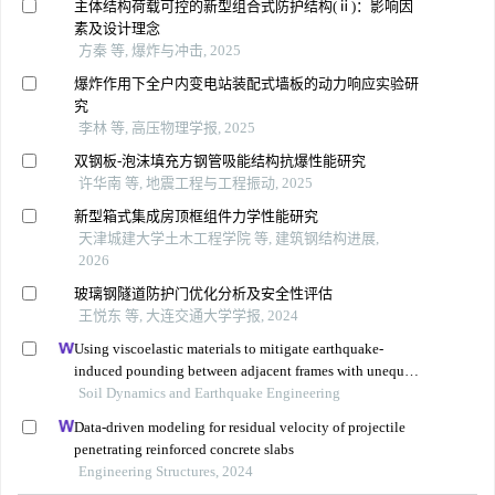
主体结构荷载可控的新型组合式防护结构(ⅱ)：影响因
素及设计理念
方秦 等, 爆炸与冲击, 2025
爆炸作用下全户内变电站装配式墙板的动力响应实验研
究
李林 等, 高压物理学报, 2025
双钢板-泡沫填充方钢管吸能结构抗爆性能研究
许华南 等, 地震工程与工程振动, 2025
新型箱式集成房顶框组件力学性能研究
天津城建大学土木工程学院 等, 建筑钢结构进展,
2026
玻璃钢隧道防护门优化分析及安全性评估
王悦东 等, 大连交通大学学报, 2024
Using viscoelastic materials to mitigate earthquake-
induced pounding between adjacent frames with unequal
height considering soil-structure interactions
Soil Dynamics and Earthquake Engineering
Data-driven modeling for residual velocity of projectile
penetrating reinforced concrete slabs
Engineering Structures, 2024