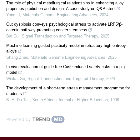
The role of physical metallurgical relationships in enhancing alloy
properties prediction and design: A case study on Q&P steel
Yong LI
,
Materials Genome Engineering Advances
,
2024
Gut dysbiosis conveys psychological stress to activate LRP5/β-
catenin pathway promoting cancer stemness
Bai Cui
,
Signal Transduction and Targeted Therapy
,
2025
Machine learning-guided plasticity model in refractory high-entropy
alloys
Shang Zhao
,
Materials Genome Engineering Advances
,
2025
In vivo evaluation of guide-free Cas9-induced safety risks in a pig
model
Weikai Ge
,
Signal Transduction and Targeted Therapy
,
2024
The development of a short-term stress management programme for
students
B. H. Du Toit
,
South African Journal of Higher Education
,
1996
Powered by