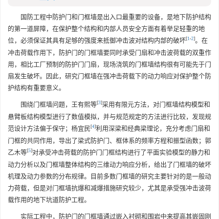
国防工程中防护门和门框墙是出入口最重要的设备，是地下防护结构
的第一道屏障，在保护整个结构和内部人员安全方面有着举足轻重的地
[
1
-
2
]
位，必须保证其具有足够的强度来抵御冲击波对结构内部的破坏
。在
冲击荷载作用下，防护门的门框墙要同时承受门扇和冲击波荷载的双重作
用，相比工厂预制的防护门门扇，现场浇筑的门框墙结构很有可能先于门
扇发生破坏。因此，研究门框墙在强冲击荷载下的动力响应对保护整个防
护结构有重要意义。
[
3
]
围绕门框墙问题，王有熙等
采用有限元方法，对门框墙结构模型和
悬臂板结构模型进行了数值模拟，并与规范规定的方法进行比较，发现规
[
4
]
范设计方法偏于保守；杨宜民
利用深梁和经典梁理论，充分考虑门扇和
门框的共同作用，导出了梁式防护门、框体系的频率方程和振型函数；郭
[
5
]
乙木等
对承受冲击荷载的防护门门框结构进行了平面实验模型的静力和
动力分析以及门框墙整体结构的三维动力响应分析，给出了门框墙的破坏
机理及动力参数的分布规律。目前多数门框墙的研究主要针对的是一般动
力荷载，但是对门框墙抗爆和减爆措施研究较少，尤其是承受强冲击波荷
载作用的地下坑道防护工程。
实际工程中，防护门的门框墙通过嵌入衬砌和围岩中来提高其嵌固刚