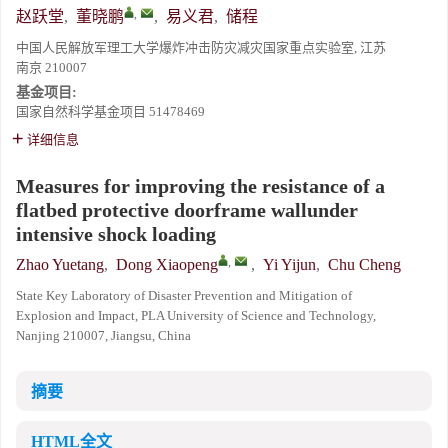
,
赵跃堂
,
董晓鹏
,
易义君
,
储程
中国人民解放军理工大学爆炸冲击防灾减灾国家重点实验室, 江苏
南京 210007
基金项目:
国家自然科学基金项目
51478469
详细信息
Measures for improving the resistance of a
flatbed protective doorframe wallunder
intensive shock loading
,
Zhao Yuetang
,
Dong Xiaopeng
,
Yi Yijun
,
Chu Cheng
State Key Laboratory of Disaster Prevention and Mitigation of
Explosion and Impact, PLA University of Science and Technology,
Nanjing 210007, Jiangsu, China
摘要
HTML全文