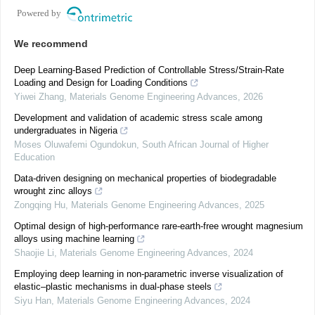
Powered by
We recommend
Deep Learning-Based Prediction of Controllable Stress/Strain-Rate
Loading and Design for Loading Conditions
Yiwei Zhang
,
Materials Genome Engineering Advances
,
2026
Development and validation of academic stress scale among
undergraduates in Nigeria
Moses Oluwafemi Ogundokun
,
South African Journal of Higher
Education
Data-driven designing on mechanical properties of biodegradable
wrought zinc alloys
Zongqing Hu
,
Materials Genome Engineering Advances
,
2025
Optimal design of high-performance rare-earth-free wrought magnesium
alloys using machine learning
Shaojie Li
,
Materials Genome Engineering Advances
,
2024
Employing deep learning in non-parametric inverse visualization of
elastic–plastic mechanisms in dual-phase steels
Siyu Han
,
Materials Genome Engineering Advances
,
2024