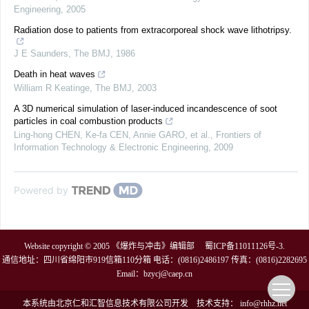
Engineering
,
2005
Radiation dose to patients from extracorporeal shock wave lithotripsy.
J E Saunders
,
The BMJ
,
1986
Death in heat waves
William R Keatinge
,
The BMJ
,
2003
A 3D numerical simulation of laser-induced incandescence of soot
particles in coal combustion products
Ling-hong CHEN, Ke-fa CEN, Annie GARO, et al.
,
Frontiers of
Information Technology & Electronic Engineering
,
2009
Powered by
Website copyright © 2005 《爆炸与冲击》编辑部
蜀ICP备11011126号-3
.
通信地址：四川省绵阳市919信箱110分箱 电话：(0816)2486197 传真：(0816)2282695
Email：
bzycj@caep.cn
本系统由
北京仁和汇智信息技术有限公司
开发
技术支持：
info@rhhz.net