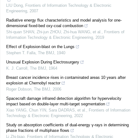
LIU Dong
,
Frontiers of Information Technology & Electronic
Engineering
,
2007
Radiative energy flux characteristics and model analysis for one-
dimensional fixed-bed oxy-coal combustion
Shi-quan SHAN, Zhi-jun ZHOU, Zhi-hua WANG, et al.
,
Frontiers of
Information Technology & Electronic Engineering
,
2019
Effect of Explosion-blast on the Lungs
Stephen T. Falla
,
The BMJ
,
1940
Unusual Explosion During Electrosurgery
K. J. Carroll
,
The BMJ
,
1964
Breast cancer incidence rises in contaminated areas 10 years after
explosion at Chernobyl reactor
Roger Dobson
,
The BMJ
,
2006
Spacecraft damage infrared detection algorithm for hypervelocity
impact based on double-layer multi-target segmentation
Xiao YANG, Chun YIN, Sara DADRAS, et al.
,
Frontiers of Information
Technology & Electronic Engineering
,
2022
Study on absorption coefficients of dual-energy γ-rays in determining
phase fractions of multiphase flows
Li Zhi-biao
,
Frontiers of Information Technology & Electronic