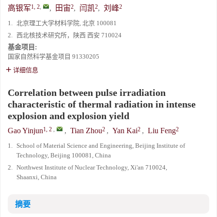
1, 2
,
2
2
2
高银军
,
田宙
,
闫凯
,
刘峰
1.
北京理工大学材料学院, 北京 100081
2.
西北核技术研究所，陕西 西安 710024
基金项目:
国家自然科学基金项目
91330205
详细信息
Correlation between pulse irradiation
characteristic of thermal radiation in intense
explosion and explosion yield
1, 2
,
2
2
2
Gao Yinjun
,
Tian Zhou
,
Yan Kai
,
Liu Feng
1.
School of Material Science and Engineering, Beijing Institute of
Technology, Beijing 100081, China
2.
Northwest Institute of Nuclear Technology, Xi'an 710024,
Shaanxi, China
摘要