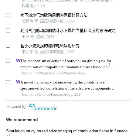
科学版), 2025
水下爆炸气泡脉动周期的简便计算方法
段超伟 等, 高压物理学报, 2022
利用气泡脉动周期估计水下爆炸当量和深度的方法研究
王燕 等, 爆破, 2025
基于小波变换的爆炸电磁辐射研究
朱汪平 等, 高压物理学报, 2023
The mechanism of action of botrychium (thunb.) sw. for
1
prevention of idiopathic pulmonary fibrosis based on
h-
nmr-based metabolomics
Journal of Pharmacy and Pharmacology
A novel framework for uncovering the coordinative
spectrum-effect correlation of the effective components of
yangyin tongnao granules on cerebral ischemia-
Journal of Ethnopharmacology, 2024
reperfusion injury in rats
Powered by
We recommend
Simulation study on radiative imaging of combustion flame in furnace