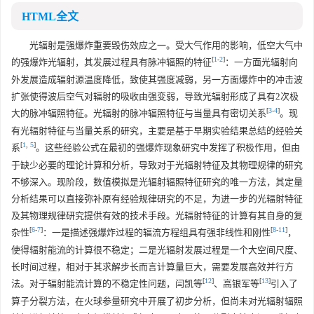
HTML全文
光辐射是强爆炸重要毁伤效应之一。受大气作用的影响，低空大气中
[
1
-
2
]
的强爆炸光辐射，其发展过程具有脉冲辐照的特征
：一方面光辐射向
外发展造成辐射源温度降低，致使其强度减弱，另一方面爆炸中的冲击波
扩张使得波后空气对辐射的吸收由强变弱，导致光辐射形成了具有2次极
[
3
-
4
]
大的脉冲辐照特征。光辐射的脉冲辐照特征与当量具有密切关系
。现
有光辐射特征与当量关系的研究，主要是基于早期实验结果总结的经验关
[
1
,
5
]
系
。这些经验公式在最初的强爆炸现象研究中发挥了积极作用，但由
于缺少必要的理论计算和分析，导致对于光辐射特征及其物理规律的研究
不够深入。现阶段，数值模拟是光辐射辐照特征研究的唯一方法，其定量
分析结果可以直接弥补原有经验规律研究的不足，为进一步的光辐射特征
及其物理规律研究提供有效的技术手段。光辐射特征的计算有其自身的复
[
6
-
7
]
[
8
-
11
]
杂性
：一是描述强爆炸过程的辐流方程组具有强非线性和刚性
，
使得辐射能流的计算很不稳定；二是光辐射发展过程是一个大空间尺度、
长时间过程，相对于其求解步长而言计算量巨大，需要发展高效并行方
[
12
]
[
13
]
法。对于辐射能流计算的不稳定性问题，闫凯等
、高银军等
引入了
算子分裂方法，在火球参量研究中开展了初步分析，但尚未对光辐射辐照