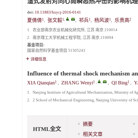
湿式发射对同心筒瞬态热冲击的影响机理
doi:
10.11883/bzycj-2016-0141
1
1
,
,
1
1
2
夏倩倩
,
张文毅
,
祁兵
,
杨风波
,
乐贵高
1.
农业部南京农业机械化研究所, 江苏 南京 210014
2.
南京理工大学机械工程学院, 江苏 南京 210094
基金项目:
国家自然科学基金项目
51505243
详细信息
Influence of thermal shock mechanism an
1
1
,
,
1
XIA Qianqian
,
ZHANG Wenyi
,
QI Bing
,
Y
1.
Nanjing Institute of Agricultural Mechanization, Ministry of A
2.
2 School of Mechanical Engineering, Nanjing University of S
摘要
HTML全文
相关文章