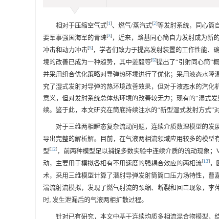
[
1
]
[
2
]
相对于压缩空气式
、燃气/蒸汽式
等发射系统，同心筒
[
3
]
要军事强国海军的青睐
，近来，路基同心筒自力发射成为新
[
5
]
冲击和动力冲击
，学者们致力于提高发射装置的工作性能、
[
6
]
境的改善已成为一种趋势，其中姜毅等
提出了“引射同心筒”
并采用组合优化策略对导弹热环境进行了优化；采用液态水降
究了湿式发射对导弹的热环境改善效果，但对于液态水的汽化
意义，但对发射系统总体热环境的改善较无力；现有的“湿式发
续。鉴于此，本文研究在筒底持续注水的“新型湿式发射方式”
对于三维两相瞬态复杂流动问题，连续介质数理模型的发
导出完整的解析解。目前，在气液两相流领域应用较多的模型有
[
12
]
型
，前两种模型足以捕捉多数实验中连续介质的流动现象；
[
13
]
动，主要用于模拟各相有不用速度的强耦合效应的两相流
，
术，采用三维模型计算了潜射导弹发射筒筒口压力场特性，曹
湍流射流模拟，发现了燃气射流的颈缩、断裂和回击现象，李
时, 发生泄漏后的气液两相扩散过程。
针对已有研究，本文中基于连续均质多相流混合物模型，