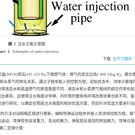
图 1
注水方案示意图
ure 1.
Schematic of water injection
下载:
全尺寸图片
)常压(101 325 Pa)下理想气体；燃气的定压比热1 800 J/(kg·K)，摩尔
水和水蒸气的转化关系，通过子程序嵌入到控制方程；初始状态中，流体计算域
使得液态水和高温燃气的掺混角度不同，液态水和火箭燃气相间的相互作用也就
现出差异，这使得注水角度对导弹、内外筒的整体热环境改善效果也就不同，鉴
果进行研究，以确定在筒底注水角度的相对优选方案，然后针对优选方案进行动
层的方法对动网格区域进行更新，编制导弹运动程序并嵌入到流场控制方程，赋
向运动，导弹受到自身重力、发动机推力、弹底部反溅流的附加推力、导弹过渡
第二定律计算：