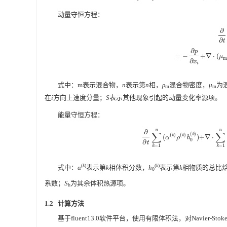
动量守恒方程：
∂
∂
∂
t
(
ρ
m
u
m
)
+
∇
⋅
(
ρ
m
v
m
u
m
)
=
−
∂
p
∂
t
∂
p
=
−
+
∇
⋅
(
μ
m
∂
x
i
式中：m表示混合物，
n
表示第
n
相，
ρ
混合物密度，
μ
为
m
m
在
i
方向上速度分量；
S
表示其他现象引起的动量变化率源项。
能量守恒方程：
n
n
∂
∑
∑
(
)
(
)
(
)
k
k
k
(
)
+
∇
⋅
α
ρ
h
∂
∂
t
∑
k
=
1
n
(
α
(
k
)
ρ
(
k
)
h
0
(
k
)
)
+
∇
⋅
∑
0
∂
t
=
1
=
1
k
k
(
k
)
(
k
)
式中：
α
表示第
k
相体积分数，
h
表示第
k
相物质的总比焓
0
系数；
S
为其余体积热源项。
h
1.2 计算方法
基于fluent13.0软件平台，使用有限体积法，对Navier-St