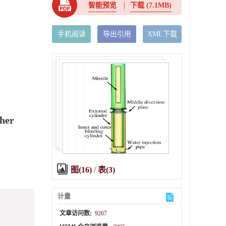
智能预览
下载
(7.1MB)
手机阅读
导出引用
XML下载
cher
图(16)
/
表(3)
计量
文章访问数:
9267