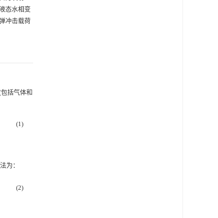
液态水相变
弹冲击载荷
(包括气体和
(1)
方法为：
(2)