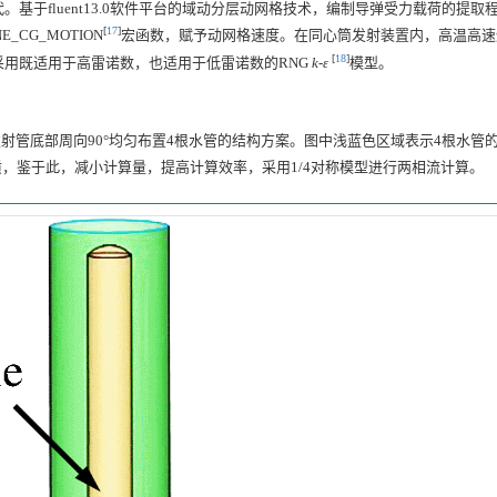
于fluent13.0软件平台的域动分层动网格技术，编制导弹受力载荷的提取
[
17
]
CG_MOTION
宏函数，赋予动网格速度。在同心筒发射装置内，高温高速
[
18
]
用既适用于高雷诺数，也适用于低雷诺数的RNG
k
-
ε
模型。
射管底部周向90°均匀布置4根水管的结构方案。图中浅蓝色区域表示4根水管
性质，鉴于此，减小计算量，提高计算效率，采用1/4对称模型进行两相流计算。