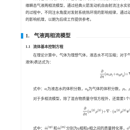
维瞬态气液两相流模型，通过经典火箭发动机自由射流注水实
的过程中，不同注水角度对发射系统热环境的影响规律，通过
的影响机理，以期为后续工作提供参考。
1. 气液两相流模型
1.1 流体基本控制方程
在理论计算中，气体为理想气体，液态水不可压缩；对于
液体)表达式为：
∂
(
+
)
+
α
ρ
α
ρ
∂
∂
t
(
α
l
ρ
l
+
α
g
ρ
g
)
+
l
g
l
g
∂
t
式中：
α
为液态水的体积分数，
α
为气体的体积分数，
ρ
、
l
g
l
对于多相流模型，除了混合物质量守恒方程外，还需要1个
∂
(
p
)
(
p
)
(
p
)
(
p
)
(
)
+
∇
⋅
(
α
ρ
α
ρ
v
∂
∂
t
(
α
(
p
)
ρ
(
p
)
)
+
∇
⋅
(
α
(
p
)
ρ
(
p
)
v
(
p
)
∂
t
(
q
p
)
(
p
q
)
˙
˙
式中：
和
分别为q相和p相之间的质量转化率，
α
m
˙
(
q
p
)
m
˙
(
p
q
)
m
m