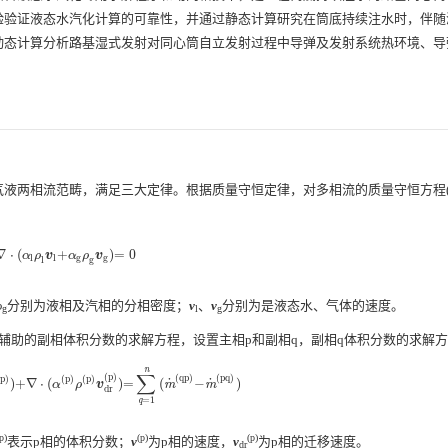
验验证液态水汽化计算的可靠性，并通过静态计算研究在筒底持续注水时，伴随
动态计算分析路基湿式发射对同心筒自立发射过程中导弹及发射系统热环境、导
气液两相流范畴，满足三大定律。根据质量守恒定律，对多相流的质量守恒方程
∇
⋅
(
+
)
=
0
α
ρ
v
α
ρ
v
∇
⋅
(
α
l
ρ
l
v
l
+
α
g
ρ
g
v
g
)
=
0
l
l
g
g
l
g
ρ
分别为液相及汽相的分相密度；
v
、
v
分别为是液态水、气体的速度。
g
l
g
辅助的副相体积分数的求解方程，设置主相p和副相q，副相q体积分数的求解
n
∑
(
p
)
(
q
p
)
(
p
q
)
(
p
)
(
p
)
(
p
)
˙
˙
)
+
∇
⋅
(
)
=
(
−
)
α
ρ
v
m
m
)
+
∇
⋅
(
α
(
p
)
ρ
(
p
)
v
d
r
(
p
)
)
=
∑
q
=
1
n
(
m
˙
(
q
p
)
−
m
˙
(
p
q
)
)
d
r
=
1
q
(p)
(p)
(p)
表示p相的体积分数；
v
为p相的速度，
v
为p相的迁移速度。
dr