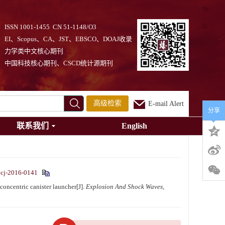
ISSN 1001-1455 CN 51-1148/O3
EI、Scopus、CA、JST、EBSCO、DOAJ收录
力学类中文核心期刊
中国科技核心期刊、CSCD统计源期刊
高级检索
E-mail Alert
分享
联系我们
English
cj-2016-0141
ncentric canister launcher[J].
Explosion And Shock Waves
,