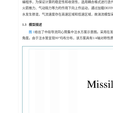
编程序，为保证计算的稳定性和收敛性，选用耦合格式进行迭代。基
火箭推力、气动阻力等力的作用下向上作运动，通过加载DEFINE_
水发生掺混，气流速度存在高速区域和低速区域，故湍流模型采
1.3 模型描述
图 1
给出了中段导流同心筒集中注水方案示意图。采用在发
角度。由于注水管呈现90°均布分布，该方案具有1/4轴对称