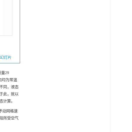
幻灯片
质量29
内均为常温
不同，液态
于此，就以
态计算。
予动网格速
段所受空气