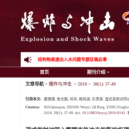
《爆炸与冲击》向2024年度审稿专家致谢
《爆炸与冲击》2025年度优秀名单
先进载运装备机械冲击失效与防护专题征稿启事
金属材料动态多尺度断裂专题征稿启事
结构物高速出入水问题专题征稿启事
首页
期刊介绍
《爆炸与冲击》第一届青年编委入选人员名单
文章导航
>
爆炸与冲击
>
2018
>
38(1): 37-49
《爆炸与冲击》向2024年度审稿专家致谢
引用本文:
夏倩倩, 张文毅, 祁兵, 杨风波, 乐贵高. 湿式发射对同心筒瞬
《爆炸与冲击》2025年度优秀名单
Citation:
XIA Qianqian, ZHANG Wenyi, QI Bing, YANG Fengbo, Y
2018, 38(1): 37-49.
doi:
10.11883/bzycj-2016-0141