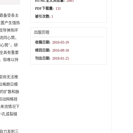
HTML全文浏览量:
2085
PDF下载量:
131
直备受各主
被引次数:
1
装置产生强热
现导弹热环
出版历程
流同心筒，
收稿日期:
2016-05-19
同心筒”，研
修回日期:
2016-09-18
全具有重要
刊出日期:
2018-01-25
，但难以持
型尚无法推
欧拉-拉格朗日模
间的扩散和脉
和动网格技
无来流情况下
小孔或裂缝
自力发射三