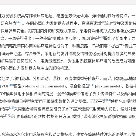
自力发射系统具有作战反应迅速、覆盖全方位无死角、弹种通用性好等特点，一
[
4
-
6
]
的研究热点
。在同心筒自力发射瞬态过程中，高温高速燃气流对导弹及发射
确保导弹热安全。跟踪国内外的研究现状来看，采用特殊结构形式及结构优化实
[
7
]
[
4
-
5
]
概念，于勇等
提出了一种外筒“变截面同心筒”，杨风波等
提出了新型中间导
[
8
]
温的策略改善同心筒的热环境特性成为了一种新思路，马艳丽等
提出了“湿式
机理尚未论述。综合来看，采用新的发射结构及结构优化设计对提高导弹的热安
射”局限于在筒底加入一定质量液态水，对发射系统整体热环境的改善成为可能
对同心筒自力发射瞬态热冲击的影响机理。
[
9
]
展经过了均相流动、分相流动、漂移、双流体模型等阶段
，而采用微观运动模
[
10
]
[
11
]
VOF
模型(volume of fraction model)、混合物模型
(mixture model)、
VOF模型多用于多相界面的捕捉，混合物模型中考虑了界面传递特性以及两相
[
14
]
欧拉-拉格朗日模型主要用于追踪离散相的运动规律。王汉平等
使用VOF模型
[
15
]
嘉怡等
采用混合物两相流模型研究了水下超声速燃气射流动力特性，通过对
[
12
]
萍等
采用相间耦合的欧拉-拉格朗日方法, 模拟了装有液化气(丙烷)的容器出现
结合液态水汽化专用求解程序和动网格技术，建立在筒底持续注水的路基同心筒