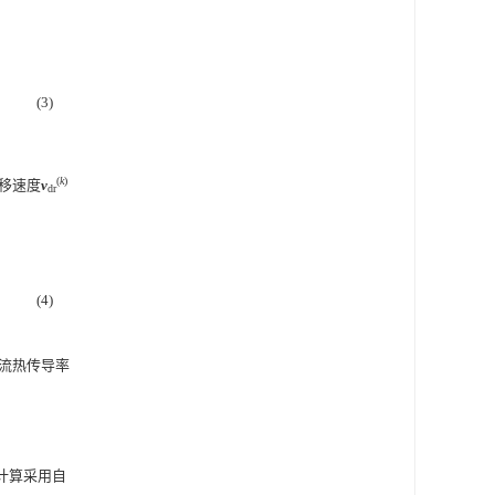
(3)
(
k
)
移速度
v
dr
(4)
流热传导率
化计算采用自