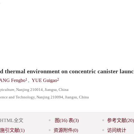
d thermal environment on concentric canister laun
1
2
ANG Fengbo
,
YUE Guigao
griculture, Nanjing 210014, Jiangsu, China
cience and Technology, Nanjing 210094, Jiangsu, China
HTML全文
图
(16)
表
(3)
参考文献
(20)
施引文献
(1)
资源附件
(0)
访问统计