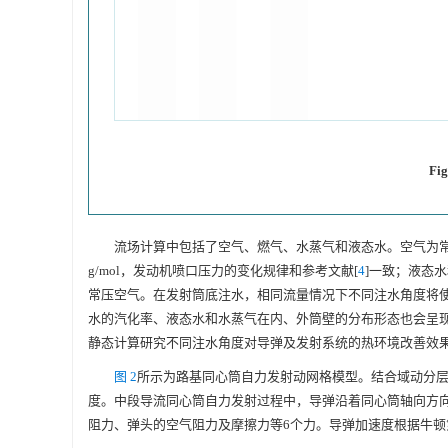
Fig
流场计算中包括了空气、燃气、水蒸气和液态水。空气为常温(300 K
g/mol，发动机喷口压力的变化规律和参考文献[
4
]一致；液态
常压空气。在发射筒底注水，相同流量情况下不同注水角度将
水的汽化率、液态水和水蒸气在内、外筒壁的分布形态也会呈
静态计算研究不同注水角度对导弹及发射系统的热环境改善效
图 2
所示为路基同心筒自力发射动网格模型。结合域动分
度。中段导流同心筒自力发射过程中，导弹沿着同心筒轴向方
阻力、弹头的空气阻力及摩擦力等6个力。导弹加速度根据牛顿