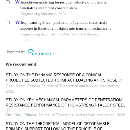
Data-driven modeling for residual velocity of projectile
penetrating reinforced concrete slabs
Engineering Structures, 2024
Deep learning driven prediction of dynamic stress-strain
response in limestone: insights into transient mechanical
behavior under complex loadings for shield tunneling
Engineering Applications of Artificial Intelligence,
2025
Powered by
We recommend
STUDY ON THE DYNAMIC RESPONSE OF A CONICAL
PROJECTILE SUBJECTED TO IMPACT LOADING AT ITS NOSE
Chen Kang
,
Chinese Journal of Theoretical and Applied Mechanics
,
2025
STUDY ON KEY MECHANICAL PARAMETERS OF PENETRATION
RESISTANCE PERFORMANCE OF HIGH-STRENGTH ALLOY STEEL
Zhu Qing
,
Chinese Journal of Theoretical and Applied Mechanics
,
2026
STUDY ON THE THEORETICAL MODEL OF DEFORMABLE
PRIMARY SUPPORT FOLLOWING THE PRINCIPLE OF