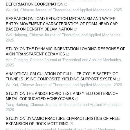
DEFORMATION COORDINATION
Wu Kui
,
Chinese Journal of Theoretical and Applied Mechanics
,
2025
RESEARCH ON LOAD REDUCTION MECHANISM AND WATER
ENTRY MOVEMENT CHARACTERISTICS OF FOAM HEAD CAP
BASED ON DENSITY DELAMINATION
Wei Haipeng
,
Chinese Journal of Theoretical and Applied Mechanics
,
2025
STUDY ON THE DYNAMIC INDENTATION LOADING RESPONSE OF
AlON TRANSPARENT CERAMICS
Han Guoqing
,
Chinese Journal of Theoretical and Applied Mechanics
,
2025
ANALYTICAL CALCULATION OF FULL LIFE CYCLE SAFETY OF
TUNNELS USING COMPOSITE YIELDING SUPPORT SYSTEM
Wu Kui
,
Chinese Journal of Theoretical and Applied Mechanics
,
2026
STUDY ON THE ANISOTROPIC TEST AND YIELD CRITERIA OF
METAL CORRUGATED HONEYCOMBS
Yang Haifeng
,
Chinese Journal of Theoretical and Applied Mechanics
,
2026
STUDY ON DYNAMIC FRACTURE CHARACTERISTICS OF FREE
EXPANSION OF ROCK MOTT RING
He Liheng
,
Chinese Journal of Theoretical and Applied Mechanics
,