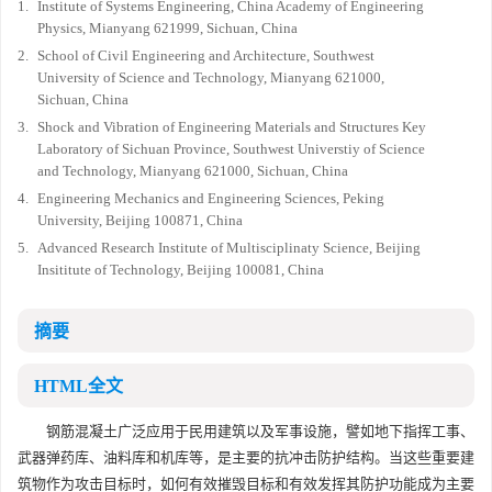
1.
Institute of Systems Engineering, China Academy of Engineering
Physics, Mianyang 621999, Sichuan, China
2.
School of Civil Engineering and Architecture, Southwest
University of Science and Technology, Mianyang 621000,
Sichuan, China
3.
Shock and Vibration of Engineering Materials and Structures Key
Laboratory of Sichuan Province, Southwest Universtiy of Science
and Technology, Mianyang 621000, Sichuan, China
4.
Engineering Mechanics and Engineering Sciences, Peking
University, Beijing 100871, China
5.
Advanced Research Institute of Multisciplinaty Science, Beijing
Insititute of Technology, Beijing 100081, China
摘要
HTML全文
钢筋混凝土广泛应用于民用建筑以及军事设施，譬如地下指挥工事、
武器弹药库、油料库和机库等，是主要的抗冲击防护结构。当这些重要建
筑物作为攻击目标时，如何有效摧毁目标和有效发挥其防护功能成为主要