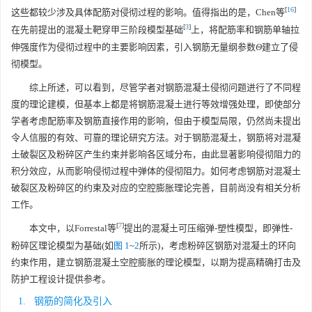
[
16
]
这些都较少涉及具体配筋对侵彻过程的影响。值得指出的是，Chen等
[
3
]
在先前提出的混凝土靶穿甲三阶段模型基础
上，将配筋率和钢筋单轴拉
伸强度作为侵彻过程中的主要影响因素，引入钢筋无量纲参数
Θ
建立了侵
彻模型。
综上所述，可以看到，尽管学者对钢筋混凝土侵彻问题进行了不同程
度的理论建模，但基本上都是将钢筋混凝土进行等效增强处理，即使部分
学者考虑配筋率及钢筋直接作用的影响，但由于模型局限，仍然尚未提出
令人信服的有效、可靠的理论研究方法。对于钢筋混凝土，钢筋将对混凝
土破裂区及粉碎区产生约束并影响各区域分布，由此显著影响侵彻阻力的
积分效应，从而影响侵彻过程中弹体的侵彻阻力。如何考虑钢筋对混凝土
破裂区及粉碎区的约束及对应的空腔膨胀理论完善，目前尚没有相关分析
工作。
[
7
]
本文中，以Forrestal等
提出的混凝土可压缩弹-塑性模型，即弹性-
粉碎区理论模型为基础(如
图 1
~
2
所示)，考虑粉碎区钢筋对混凝土的环向
约束作用，建立钢筋混凝土空腔膨胀的理论模型，以期为提高精确打击及
防护工程设计提供参考。
1. 钢筋的简化及引入