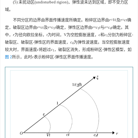
(5) 未扰动区(undisturbed rigion)，弹性波未达到区域，即不受力区
域。
不同分区的边界由界面传播速度所确定。粉碎区边界由
r
=
Vt
及
r
=
ct
确
定，破裂区边界由
r
=
ct
及
r
=
c
t
确定，弹性区边界由
r
=
c
t
与
r
=
c
t
确定。其
1
1
d
中，
r
为径向欧拉坐标，
t
为时间，V为空腔膨胀速度，
c
和
c
分别为粉碎区-
1
破裂区、破裂区-弹性区的界面速度，
c
为弹性波速度。当空腔膨胀速度
d
较大时，界面速度
c
将超过
c
，破裂区消失，形成粉碎区-弹性区模型，如
1
图 2
所示，此时
c
表示粉碎区-弹性区界面传播速度。