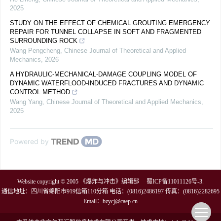
2025
STUDY ON THE EFFECT OF CHEMICAL GROUTING EMERGENCY
REPAIR FOR TUNNEL COLLAPSE IN SOFT AND FRAGMENTED
SURROUNDING ROCK
Wang Pengcheng
,
Chinese Journal of Theoretical and Applied
Mechanics
,
2026
A HYDRAULIC-MECHANICAL-DAMAGE COUPLING MODEL OF
DYNAMIC WATERFLOOD-INDUCED FRACTURES AND DYNAMIC
CONTROL METHOD
Wang Yang
,
Chinese Journal of Theoretical and Applied Mechanics
,
2025
Powered by
Website copyright © 2005 《爆炸与冲击》编辑部
蜀ICP备11011126号-3
.
通信地址：四川省绵阳市919信箱110分箱 电话：(0816)2486197 传真：(0816)2282695
Email：
bzycj@caep.cn