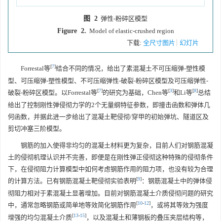
图 2
弹性-粉碎区模型
Figure 2.
Model of elastic-crushed region
下载:
全尺寸图片
幻灯片
[
7
]
Forrestal等
结合不同的情况，给出了素混凝土不可压缩弹-塑性模
型、可压缩弹-塑性模型、不可压缩弹性-破裂-粉碎区模型及可压缩弹性-
[
7
]
[
3
]
[
8
]
破裂-粉碎区模型。以Forrestal等
的研究为基础，Chen等
和Li等
总结
给出了控制刚性弹侵彻力学的2个无量纲特征参数，即撞击函数和弹体几
何函数，并据此进一步给出了混凝土靶侵彻/穿甲的初始弹坑、隧道区及
剪切冲塞三阶模型。
钢筋的加入使得非均匀的混凝土材料更为复杂，目前人们对钢筋混凝
土的侵彻机理认识并不完善，即便是在刚性弹正侵彻这种特殊的侵彻条件
下，在侵彻阻力计算模型中如何考虑钢筋作用的阻力项，也没有较为合理
[
9
]
的计算方法。已有钢筋混凝土靶侵彻实验表明
：钢筋混凝土中的弹体侵
彻阻力相对于素混凝土显著增加。目前对钢筋混凝土介质侵彻问题的研究
[
10
-
12
]
中，通常忽略钢筋或简单地等效简化钢筋作用
，或将其等效为强度
[
13
-
15
]
增强的均匀混凝土介质
，以及混凝土和薄钢板的叠压夹层结构等，