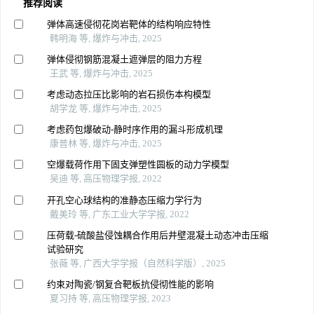
推荐阅读
弹体高速侵彻花岗岩靶体的结构响应特性
韩明海 等, 爆炸与冲击, 2025
弹体侵彻钢筋混凝土遮弹层的阻力方程
王武 等, 爆炸与冲击, 2025
考虑动态拉压比影响的岩石损伤本构模型
胡学龙 等, 爆炸与冲击, 2025
考虑药包爆破动-静时序作用的漏斗形成机理
康普林 等, 爆炸与冲击, 2025
空爆载荷作用下固支弹塑性圆板的动力学模型
吴迪 等, 高压物理学报, 2022
开孔空心球结构的准静态压缩力学行为
戴美玲 等, 广东工业大学学报, 2022
压荷载-硫酸盐侵蚀耦合作用后井壁混凝土动态冲击压缩
试验研究
张薇 等, 广西大学学报（自然科学版）, 2025
约束对陶瓷/钢复合靶板抗侵彻性能的影响
夏习持 等, 高压物理学报, 2023