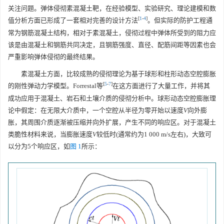
关注问题。弹体侵彻素混凝土靶，在经验模型、实验研究、理论建模和数
[
1
-
4
]
值分析方面已形成了一套相对完善的设计方法
。但实际的防护工程通
常为钢筋混凝土结构，相对于素混凝土，侵彻过程中弹体所受到的阻力应
该是由混凝土和钢筋共同决定，且钢筋强度、直径、配筋间距等因素也会
严重影响弹体侵彻的最终结果。
素混凝土方面，比较成熟的侵彻理论为基于球形和柱形动态空腔膨胀
[
5
-
7
]
的刚性弹动力学模型。Forrestal等
在这方面进行了大量工作，并将其
成功应用于混凝土、岩石和土壤介质的侵彻分析中。球形动态空腔膨胀理
论中假定：在无限大介质中，一个空腔从半径为零开始以速度
V
向外膨
胀，其周围介质逐渐被压缩并向外扩展，产生不同的响应区。对于混凝土
类脆性材料来说，当膨胀速度
V
较低时(通常约为1 000 m/s左右)，大致可
以分为5个响应区，如
图 1
所示：