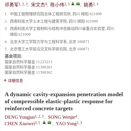
1, 2, 3
4
3, 5
,
,
2, 3
邓勇军
,
宋文杰
,
陈小伟
,
姚勇
1.
中国工程物理研究院总体工程研究所, 四川 绵阳 621999
2.
西南科技大学土木工程与建筑学院, 四川 绵阳 621000
3.
西南科技大学工程材料与结构冲击振动四川省重点实验室, 四川
绵阳 621000
4.
北京大学工学院力学与工程科学系, 北京 100871
5.
北京理工大学前沿交叉科学研究院, 北京 100871
基金项目:
国家自然科学基金
11225213
国家自然科学基金
11390361
国家自然科学基金
11390362
详细信息
A dynamic cavity-expansion penetration model
of compressible elastic-plastic response for
reinforced concrete targets
1, 2, 3
4
DENG Yongjun
,
SONG Wenjie
,
3, 5
,
,
2, 3
CHEN Xiaowei
,
YAO Yong