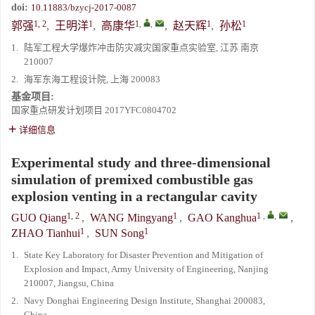
doi:
10.11883/bzycj-2017-0087
1, 2
1
1
,
,
1
1
郭强
,
王明洋
,
高康华
,
赵天辉
,
孙松
1.
陆军工程大学爆炸冲击防灾减灾国家重点实验室, 江苏 南京
210007
2.
海军东海工程设计院, 上海 200083
基金项目:
国家重点研发计划项目
2017YFC0804702
详细信息
Experimental study and three-dimensional
simulation of premixed combustible gas
explosion venting in a rectangular cavity
1, 2
1
1
,
,
GUO Qiang
,
WANG Mingyang
,
GAO Kanghua
,
1
1
ZHAO Tianhui
,
SUN Song
1.
State Key Laboratory for Disaster Prevention and Mitigation of
Explosion and Impact, Army University of Engineering, Nanjing
210007, Jiangsu, China
2.
Navy Donghai Engineering Design Institute, Shanghai 200083,
China