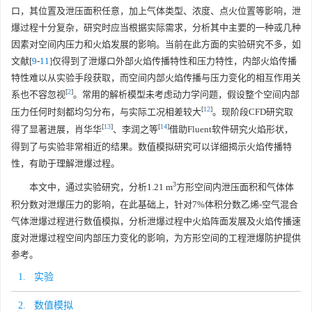
口，其位置及泄压面积任意，加上气体类型、浓度、点火位置等影响，泄
爆过程十分复杂，研究时应当根据实际需求，分析其中主要的一种或几种
因素对空间内压力和火焰发展的影响。当前在此方面的实验研究不多，如
文献[
9
-
11
]仅得到了泄爆口外部火焰传播特性和压力特性，内部火焰传播
特性难以从实验手段获取，而空间内部火焰传播与压力变化的相互作用关
[
2
]
系也不容忽视
。常用的解析模型未考虑动力学问题，假设整个空间内部
[
12
]
压力任何时刻都均匀分布，与实际工况相差较大
。现阶段CFD研究取
[
13
]
[
14
]
得了显著进展，肖华华
、李润之等
借助Fluent软件研究火焰形状，
得到了与实验非常相近的结果。数值模拟研究可以详细揭示火焰传播特
性，有助于理解泄爆过程。
3
本文中，通过实验研究，分析1.21 m
方形空间内泄压面积和气体体
积分数对泄爆压力的影响，在此基础上，针对7%体积分数乙烯-空气混合
气体泄爆过程进行数值模拟，分析泄爆过程中火焰阵面发展及火焰传播速
度对泄爆过程空间内部压力变化的影响，为方形空间的工程泄爆防护提供
参考。
1. 实验
2. 数值模拟