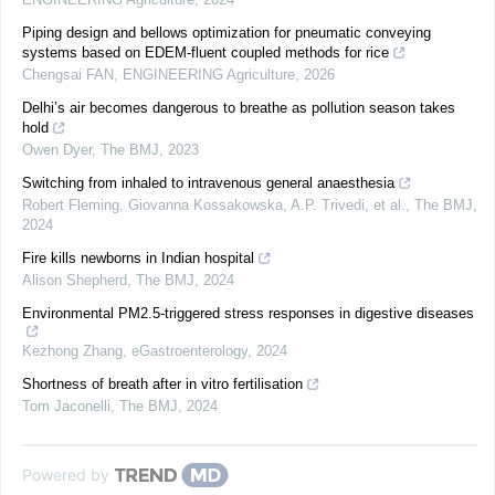
Piping design and bellows optimization for pneumatic conveying
systems based on EDEM-fluent coupled methods for rice
Chengsai FAN
,
ENGINEERING Agriculture
,
2026
Delhi’s air becomes dangerous to breathe as pollution season takes
hold
Owen Dyer
,
The BMJ
,
2023
Switching from inhaled to intravenous general anaesthesia
Robert Fleming, Giovanna Kossakowska, A.P. Trivedi, et al.
,
The BMJ
,
2024
Fire kills newborns in Indian hospital
Alison Shepherd
,
The BMJ
,
2024
Environmental PM2.5-triggered stress responses in digestive diseases
Kezhong Zhang
,
eGastroenterology
,
2024
Shortness of breath after in vitro fertilisation
Tom Jaconelli
,
The BMJ
,
2024
Powered by