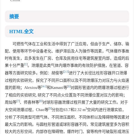
摘要
HTML全文
可燃性气体在工业和生活中得到了广泛应用，但由于生产、储存、输
配、使用等环节中设备老化、维护滞后及人为操作等因素，气体爆炸事故
时有发生，且多发生在厂房、仓库及民用住宅等建筑屋室内部，造成的后
[
1
]
果十分严重
。泄爆是此类气体内爆炸事故的有效防护措施，在管道、容
[
2
-
3
]
器等方面研究较多。例如：胡俊等
进行了大长径比柱形容器开口泄爆
过程的实验研究，探究了不同开口面积以及不同泄爆压力对压力与火焰速
[
4
-
5
]
[
6
]
度的影响；Alexiou等
和Kamani等
对圆形管道内的燃爆泄爆过程进行
了相应的实验研究, 研究了不同点火位置及不同泄爆位置对压力的影响；
[
7
]
[
8
]
周灿等
、师喜林等
对球形容器泄爆过程开展了大量的研究工作。对于
[
9
]
3
大空间泄爆过程，Chao等
分别在63.7和2.32 m
空间内进行泄爆实验，
分析了不同类型可燃气体、不同泄压面积、不同体积以及障碍物等因素对
最大压力的影响。与圆柱形管道或球形容器不同，常见建筑屋室多为容积
较大的方形空间，内部存在障碍物，爆炸时门、窗等构件可破裂形成泄压