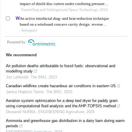
impact of shield disc cutters under confining pressure
conditions
Tunnelling and Underground Space Technology, 2024
An active interfacial drag- and heat-reduction technique
based on a windward concave cavity design: reverse
jetting
Aerospace
Powered by
We recommend
Air pollution deaths attributable to fossil fuels: observational and
modelling study
Jos Lelieveld
,
The BMJ
,
2023
Canadian wildfires create hazardous air conditions in eastern US
Janice Hopkins Tanne
,
The BMJ
,
2023
Aeration system optimization for a deep bed dryer for paddy grain
using computational fluid analysis and the AHP-TOPSIS method
Diswandi NURBA
,
ENGINEERING Agriculture
,
2025
Ammonia and greenhouse gas distribution in a dairy barn during warm
periods
ENGINEERING Agriculture
,
2024