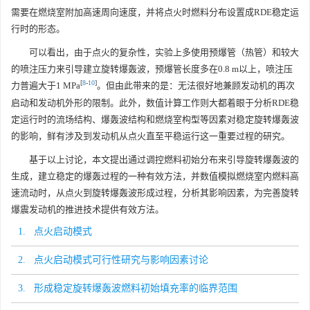
需要在燃烧室附加高速周向速度，并将点火时燃料分布设置成RDE稳定运
行时的形态。
可以看出，由于点火的复杂性，实验上多使用预爆管（热管）和较大
的喷注压力来引导建立旋转爆轰波，预爆管长度多在0.8 m以上，喷注压
[
8
-
10
]
力普遍大于1 MPa
。但由此带来的是：无法很好地兼顾发动机的再次
启动和发动机外形的限制。此外，数值计算工作则大都着眼于分析RDE稳
定运行时的流场结构、爆轰波结构和燃烧室构型等因素对稳定旋转爆轰波
的影响，鲜有涉及到发动机从点火直至平稳运行这一重要过程的研究。
基于以上讨论，本文提出通过调控燃料初始分布来引导旋转爆轰波的
生成，建立稳定的爆轰过程的一种有效方法，并数值模拟燃烧室内燃料高
速流动时，从点火到旋转爆轰波形成过程，分析其影响因素，为完善旋转
爆震发动机的推进技术提供有效方法。
1. 点火启动模式
2. 点火启动模式可行性研究与影响因素讨论
3. 形成稳定旋转爆轰波燃料初始填充率的临界范围