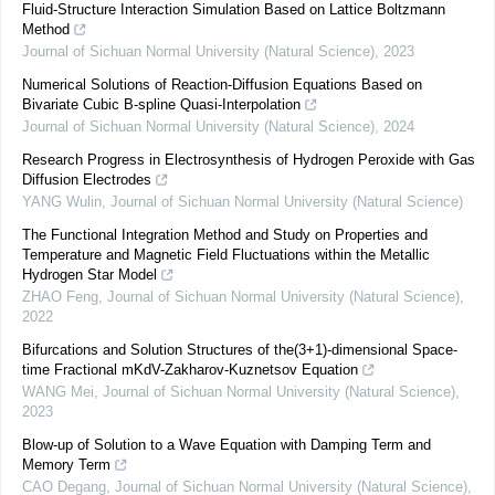
Fluid-Structure Interaction Simulation Based on Lattice Boltzmann
Method
Journal of Sichuan Normal University (Natural Science)
,
2023
Numerical Solutions of Reaction-Diffusion Equations Based on
Bivariate Cubic B-spline Quasi-Interpolation
Journal of Sichuan Normal University (Natural Science)
,
2024
Research Progress in Electrosynthesis of Hydrogen Peroxide with Gas
Diffusion Electrodes
YANG Wulin
,
Journal of Sichuan Normal University (Natural Science)
The Functional Integration Method and Study on Properties and
Temperature and Magnetic Field Fluctuations within the Metallic
Hydrogen Star Model
ZHAO Feng
,
Journal of Sichuan Normal University (Natural Science)
,
2022
Bifurcations and Solution Structures of the(3+1)-dimensional Space-
time Fractional mKdV-Zakharov-Kuznetsov Equation
WANG Mei
,
Journal of Sichuan Normal University (Natural Science)
,
2023
Blow-up of Solution to a Wave Equation with Damping Term and
Memory Term
CAO Degang
,
Journal of Sichuan Normal University (Natural Science)
,