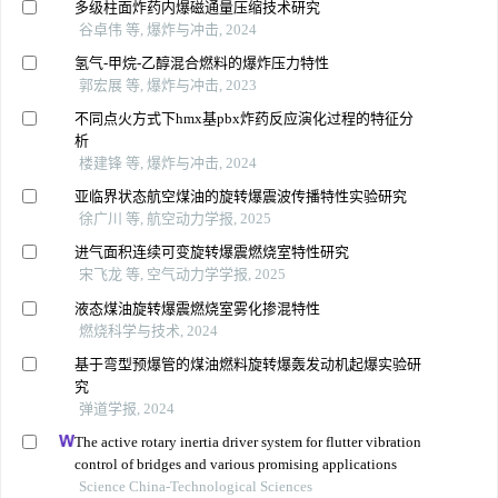
多级柱面炸药内爆磁通量压缩技术研究
谷卓伟 等, 爆炸与冲击, 2024
氢气-甲烷-乙醇混合燃料的爆炸压力特性
郭宏展 等, 爆炸与冲击, 2023
不同点火方式下hmx基pbx炸药反应演化过程的特征分
析
楼建锋 等, 爆炸与冲击, 2024
亚临界状态航空煤油的旋转爆震波传播特性实验研究
徐广川 等, 航空动力学报, 2025
进气面积连续可变旋转爆震燃烧室特性研究
宋飞龙 等, 空气动力学学报, 2025
液态煤油旋转爆震燃烧室雾化掺混特性
燃烧科学与技术, 2024
基于弯型预爆管的煤油燃料旋转爆轰发动机起爆实验研
究
弹道学报, 2024
The active rotary inertia driver system for flutter vibration
control of bridges and various promising applications
Science China-Technological Sciences