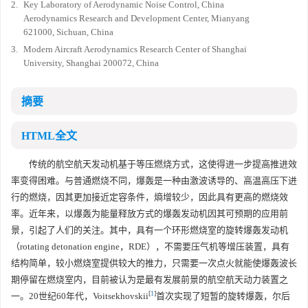
2.
Key Laboratory of Aerodynamic Noise Control, China
Aerodynamics Research and Development Center, Mianyang
621000, Sichuan, China
3.
Modern Aircraft Aerodynamics Research Center of Shanghai
University, Shanghai 200072, China
摘要
HTML全文
传统的航空航天发动机基于等压燃烧方式，这使得进一步提高推进效
率变得困难。与普通燃烧不同，爆轰是一种由激波诱导的、高温高压下进
行的燃烧，因其更加接近定容条件，熵增较少，因此具有更高的燃烧效
率。近年来，以爆轰为能量释放方式的爆轰发动机因其可预期的应用前
景，引起了人们的关注。其中，具有一个环形燃烧室的旋转爆轰发动机
（rotating detonation engine，RDE），不需要压气机等增压装置，具有
结构简单，较小燃烧室提供较大的推力，只需要一次点火就能使爆轰波长
期停留在燃烧室内，目前被认为是最有发展前景的航空航天动力装置之
[
1
]
一。20世纪60年代，Voitsekhovskii
首次实现了短暂的旋转爆轰，尔后