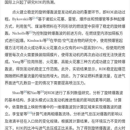
国际上兴起了研究RDE的热潮。
点火建立稳定的旋转爆轰波是发动机启动的重要环节，即RDE启动过
[
2
-
4
]
程。Bykovskii等
基于诸如火花塞、雷管、爆炸丝和预爆管等多种起爆
方式，利用氢气、煤油等燃料在不同形状的燃烧室中获得了稳定的旋转爆
[
5
]
轰。Nicholls等
为控制旋转爆轰波的前进方向，在燃烧室内添加隔板方
[
6
]
式进行起爆。Kindracki等
在甲烷/空气混合物的研究中，使用预爆管起
爆方法可将点火成功率从火花塞点火仅有的40%提高到95%，但使用的预
爆管每次点火需要换装阻隔膜片，使得发动机的再次启动过程无法快速完
[
7
]
成。Yang等
应用热管、火花塞、高能火花塞三种方式成功建立了旋转爆
轰波，得到发动机稳定工作范围。此外，实验结果显示，RDE稳定起爆范
围随燃料质量流量的增加而增大。因此，为了保证燃料质量流量，在进气
界面进气孔数目一定的情况下需要提高喷注压力。
[
8
]
[
9
]
Shao等
和Yao等
对RDE进行了系列数值研究，分析了旋转爆轰波
的基本结构、多波头模式以及发动机推进性能的影响因素等问题。计算
中，依靠数值上映射传播中的一维爆轰波到计算区域来实现爆轰波的建
[
10
]
立。李宝星等
计算气液两相爆轰流场，分析进气总压对爆轰的影响以
及液滴半径在入口处的变化规律。根据其计算结果，在环境压力不变的情
况下，RDE的比冲与进气总压成正比关系。为了得到旋转爆轰波，点火时