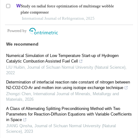
Study on radial force optimization of multistage wobble
plate compressor
International Journal of Refrigeration, 2025
Powered by
We recommend
Numerical Simulation of Low Temperature Start-up of Hydrogen
Catalytic Combustion Assisted Fuel Cell
LIU Huibin
,
Journal of Sichuan Normal University (Natural Science)
,
2022
Determination of interfacial reaction rate constant of nitrogen between
N2-CO2-CO-Ar and molten iron using isotope exchange technique
Zhongzi Chen
,
International Journal of Minerals, Metallurgy and
Materials
,
2026
A Class of Alternating Splitting Preconditioning Method with Two
Parameters for Reaction-Diffusion Equations with Variable Coefficients
in Space
JIANG Qinsha
,
Journal of Sichuan Normal University (Natural
Science)
,
2023