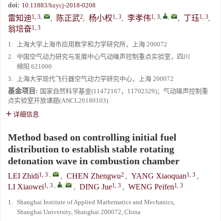
doi:
10.11883/bzycj-2018-0208
1, 3
,
2
1, 3
1, 3
,
,
1, 3
雷知迪
,
陈正武
,
杨小权
,
李孝伟
,
丁珏
,
1, 3
翁培奋
1.
上海大学上海市应用数学和力学研究所，上海 200072
2.
中国空气动力研究与发展中心气动噪声控制重点实验室，四川
绵阳 621000
3.
上海大学现代飞行器空气动力学研究中心，上海 200072
基金项目:
国家自然科学基金(11472167，11702329)；气动噪声控制重
点实验室开放课题(ANCL20180103)
详细信息
Method based on controlling initial fuel
distribution to establish stable rotating
detonation wave in combustion chamber
1, 3
,
2
1, 3
LEI Zhidi
,
CHEN Zhengwu
,
YANG Xiaoquan
,
1, 3
,
,
1, 3
1, 3
LI Xiaowei
,
DING Jue
,
WENG Peifen
1.
Shanghai Institute of Applied Mathematics and Mechanics,
Shanghai University, Shanghai 200072, China