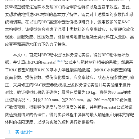
这些模型都无法准确地反映RPC的拉伸延性特征以及应变率效应。因此，
要想准确地描述RPC材料的基本力学特性，需要对上述模型的参数作出系
统地调整。在以往的RPC高速冲击数值模拟研究中，运用较多的是K&C
本构模型，该模型综合考虑了混凝土类材料的应变率效应、应变硬化软化
现象、剪胀效应、围压效应，能够准确地描述混凝土类材料在大变形、高
应变率和高静水压力下的力学特性。
本文中，首先对RPC靶体进行多次侵彻实验，得到RPC靶体破坏数
[
16
-
17
]
据，并计算出RPC的Forrestal
公式中与靶体材料相关的系数；然后基
于K&C模型和现有RPC的基本力学性能实验数据，对K&C本构模型的强
度面参数、损伤参数、损伤演化模型、应变率效应、状态方程参数进行修
正，采用修正的K&C模型参数模拟上述多次侵彻实验并与实验结果进行
对比，验证模拟结果的正确性；最后在质量为10 kg、直径为80 mm弹体
正侵彻情况下，对长2 200 mm、宽2 200 mm、高1 260 mm的RPC靶体进
行数值预测，得到弹体速度与侵彻深度的关系，并利用Forrestal公式验证
数值预测结果的合理性，得到实验过程中弹体的最大加速度和弹体贯穿靶
体时的极限速度，以期为实验的顺利进行提供指导。
1. 实验设计