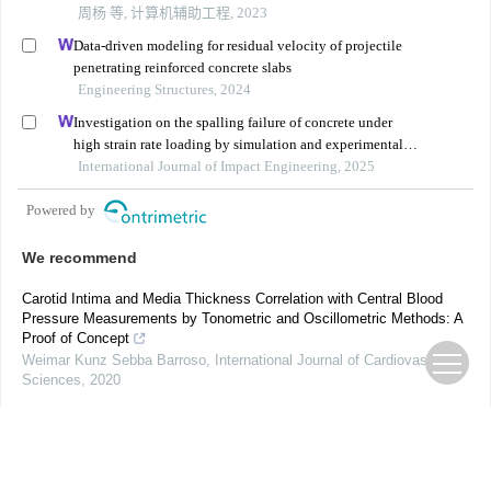
周杨 等, 计算机辅助工程, 2023
Data-driven modeling for residual velocity of projectile
penetrating reinforced concrete slabs
Engineering Structures, 2024
Investigation on the spalling failure of concrete under
high strain rate loading by simulation and experimental
method
International Journal of Impact Engineering, 2025
Powered by
We recommend
Carotid Intima and Media Thickness Correlation with Central Blood
Pressure Measurements by Tonometric and Oscillometric Methods: A
Proof of Concept
Weimar Kunz Sebba Barroso
,
International Journal of Cardiovascular
Sciences
,
2020
C-reactive Protein is a Predictor of Mortality in ST-segment Elevation
Acute Myocardial Infarction
Sibele Sauzem Milano
,
International Journal of Cardiovascular
Sciences
,
2019