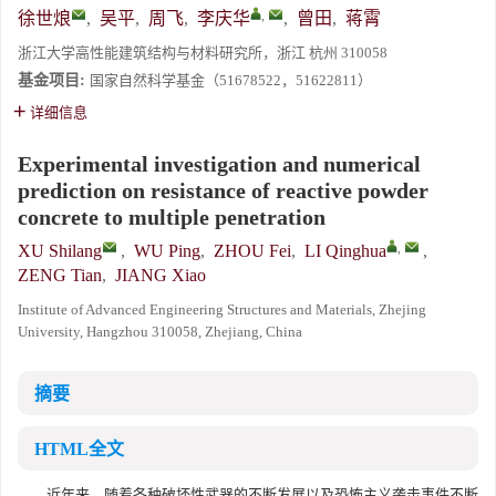
,
徐世烺
,
吴平
,
周飞
,
李庆华
,
曾田
,
蒋霄
浙江大学高性能建筑结构与材料研究所，浙江 杭州 310058
基金项目:
国家自然科学基金（51678522，51622811）
详细信息
Experimental investigation and numerical
prediction on resistance of reactive powder
concrete to multiple penetration
,
XU Shilang
,
WU Ping
,
ZHOU Fei
,
LI Qinghua
,
ZENG Tian
,
JIANG Xiao
Institute of Advanced Engineering Structures and Materials, Zhejing
University, Hangzhou 310058, Zhejiang, China
摘要
HTML全文
近年来，随着各种破坏性武器的不断发展以及恐怖主义袭击事件不断