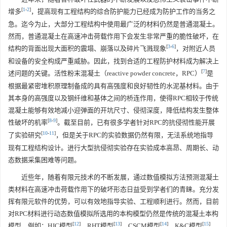
[
1
-
2
]
增多
，提高现有工程结构的综合防护能力已经成为防护工作的当务之
急。迄今为止，大部分工程结构中使用最广泛的材料仍然是普通混凝土。
然而，普通混凝土在高速冲击荷载作用下会发生非常严重的脆性破坏，在
[
3
-
6
]
结构的背面出现大面积的震塌、崩落以及碎片飞溅现象
，对附近人员
和设备的安全构成严重威胁。因此，找到合适的工程防护材料成为解决上
[
7
]
述问题的关键。活性粉末混凝土（reactive powder concrete，RPC）
是
根据最紧密堆积原理制备成的具有高强度和良好韧性的水泥基材料。由于
其本身的高强度以及钢纤维和基体之间的桥连作用，使得RPC相较于传统
混凝土能够有效地减小迎弹面的开坑尺寸、侵彻深度，降低结构发生整体
[
8
-
9
]
性破坏的机率
。截至目前，已有很多学者针对RPC的抗侵彻性能开展
[
10
-
11
]
了实验研究
，但是关于RPC的实验数据仍然有限，无法系统地指导
现有工程结构设计。进行大型抗侵彻实验存在实验成本高昂、周期长、动
态数据采集困难等问题。
近些年，随着有限元技术的不断发展，通过数值模拟方法预测混凝土
类材料在高速冲击荷载作用下的破坏形态日益受到学者们的青睐。充分发
挥有限元软件的优势，可以有效地指导实验、工程顺利进行。然而，目前
对RPC材料进行动态数值模拟所选用的本构模型仍然是传统的混凝土本构
[
12
]
[
13
]
[
14
]
[
15
]
模型，例如：HJC模型
、RHT模型
、CSCM模型
、K&C模型
，