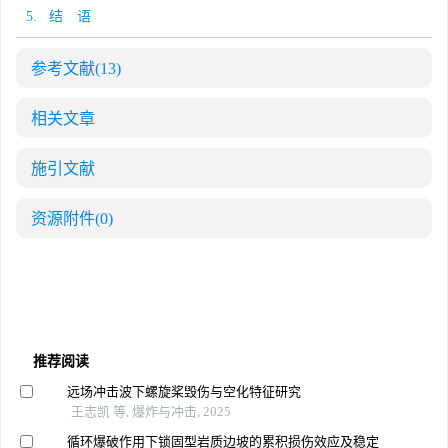
5. 结 语
参考文献
(13)
相关文章
施引文献
资源附件
(0)
推荐阅读
远场冲击波下螺旋桨毁伤与空化特征研究
王志凯 等, 爆炸与冲击, 2025
循环爆破作用下锁固型岩质边坡的累积损伤效应及稳定