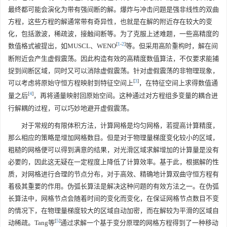
最终都可能会演化为带有强间断的解。爆炸与冲击问题是强非线性的双曲
方程，这些方程的解通常带有奇异性，也就是在解的附近存在较大的变
化，包括激波，稀疏波，接触间断等。为了克服上述难题，一些高精度的
[
1
-
2
]
数值格式被提出，如MUSCL、WENO
等。但采用高阶重构时，解在间
断附近会产生虚假震荡。因此构造有效的高精度数值算法，不仅要求能捕
捉到间断区域，同时又可以消除虚假震荡。针对虚假震荡的非物理现象，
[
3
]
可以考虑将原始守恒方程映射到特征空间上
，在特征空间上求得数值通
[
4
]
量之后
，再将通量映射回原始空间。这种通过对方程组多变量的耦合进
行解耦的过程，可以巧妙地避开虚假震荡。
对于常规的有限体积方法，计算网格是均匀网格，若提高计算精度，
那么相应的策略是增加网格数目。但是对于物理量梯度变化较小的区域，
粗糙的网格便可以得到满意的结果，对光滑区域求解增加的计算量是没有
必要的，因此这无疑在一定程度上降低了计算效率。基于此，根据解的性
质，对网格进行合理的节点分布，对于高效、精确地计算双曲守恒方程有
着极其重要的作用。伪弧长算法是解决这种问题的有效方法之一。在伪弧
长算法中，网格节点会随着时间的变化而变化，在保证网格节点数目不变
的情况下，在物理量梯度较大的区域自动加密，而在解较为平滑的区域自
[
5
]
动稀疏。Tang等
通过求解一个基于变分原理的网格方程得到了一种移动