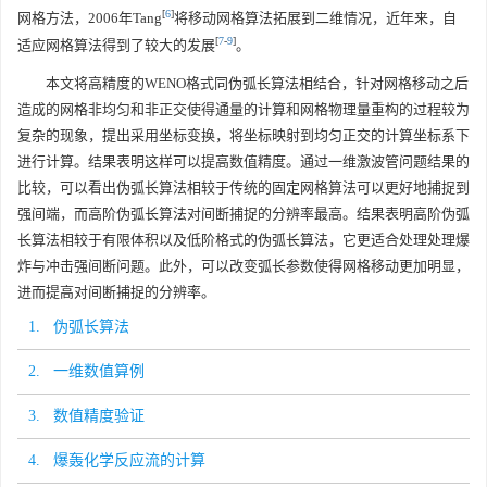
[
6
]
网格方法，2006年Tang
将移动网格算法拓展到二维情况，近年来，自
[
7
-
9
]
适应网格算法得到了较大的发展
。
本文将高精度的WENO格式同伪弧长算法相结合，针对网格移动之后
造成的网格非均匀和非正交使得通量的计算和网格物理量重构的过程较为
复杂的现象，提出采用坐标变换，将坐标映射到均匀正交的计算坐标系下
进行计算。结果表明这样可以提高数值精度。通过一维激波管问题结果的
比较，可以看出伪弧长算法相较于传统的固定网格算法可以更好地捕捉到
强间端，而高阶伪弧长算法对间断捕捉的分辨率最高。结果表明高阶伪弧
长算法相较于有限体积以及低阶格式的伪弧长算法，它更适合处理处理爆
炸与冲击强间断问题。此外，可以改变弧长参数使得网格移动更加明显，
进而提高对间断捕捉的分辨率。
1. 伪弧长算法
2. 一维数值算例
3. 数值精度验证
4. 爆轰化学反应流的计算