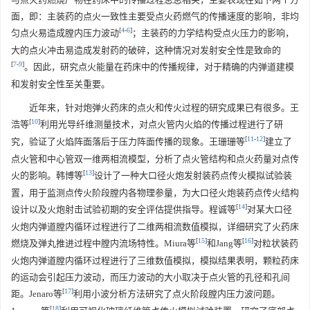
面，即：主装药的点火一致性主要受点火药燃气的传播速度的影响，非均
[
4
-
6
]
匀点火易造成膛内压力波动
；主装药的力学结构受点火压力的影响，
大的点火冲击易造成发射药的破碎，这种情况对发射安全性是致命的
[
7
-
9
]
。因此，研究点火能量在药床中的传播规律，对于精确的内弹道建模
和发射安全性至关重要。
近年来，针对炮弹火药床的点火和传火过程的研究成果已有很多。王
[
10
]
浩等
利用光导纤维测量技术，对点火管内火焰的传播过程进行了研
[
11
-
12
]
究，验证了火焰阵面落后于压力阵面传播的现象。王珊珊等
建立了
点火管和中心管双一维两相流模型，分析了点火管结构和点火药量对点传
[
13
]
火的影响。韩博等
设计了一种大口径火炮发射装药点传火模拟试验装
置，用于监测点传火阶段膛内各物理参量，为大口径火炮装药点传火结构
[
14
]
设计以及火炮射击试验初期的安全评估提供指导。程诚等
对某大口径
火炮内弹道膛内循环过程进行了二维两相流数值模拟，详细研究了火药床
[
15
]
[
16
]
燃烧及弹丸推进过程中膛内流场特性。Miura等
和Jang等
对粒状装药
火炮内弹道膛内循环过程进行了三维数值模拟，模拟结果表明，颗粒药床
的运动会引起压力波动，而压力波动的大小取决于点火管的孔径和孔间
[
17
]
距。Jenaro等
利用小波分析方法研究了点火阶段膛内压力波问题。
[
18
]