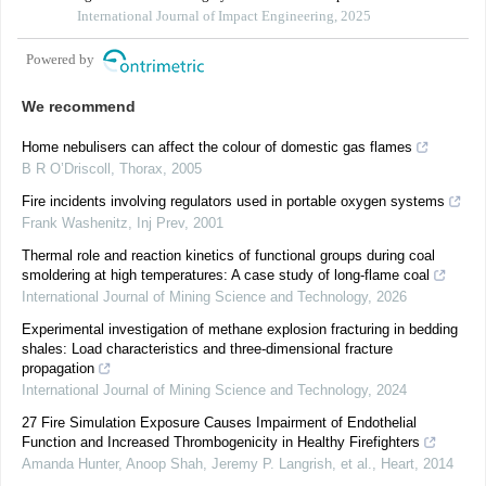
method
International Journal of Impact Engineering, 2025
Powered by
We recommend
Home nebulisers can affect the colour of domestic gas flames
B R O’Driscoll
,
Thorax
,
2005
Fire incidents involving regulators used in portable oxygen systems
Frank Washenitz
,
Inj Prev
,
2001
Thermal role and reaction kinetics of functional groups during coal
smoldering at high temperatures: A case study of long-flame coal
International Journal of Mining Science and Technology
,
2026
Experimental investigation of methane explosion fracturing in bedding
shales: Load characteristics and three-dimensional fracture
propagation
International Journal of Mining Science and Technology
,
2024
27 Fire Simulation Exposure Causes Impairment of Endothelial
Function and Increased Thrombogenicity in Healthy Firefighters
Amanda Hunter, Anoop Shah, Jeremy P. Langrish, et al.
,
Heart
,
2014