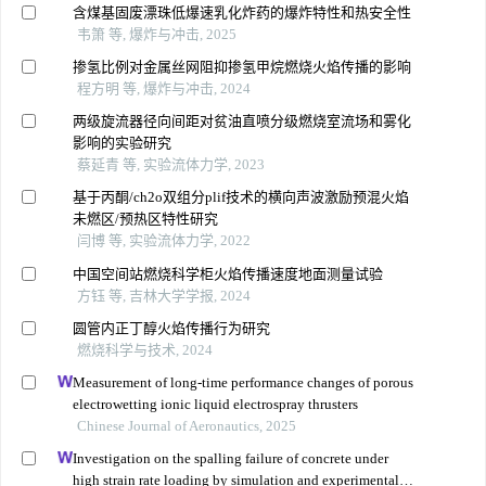
含煤基固废漂珠低爆速乳化炸药的爆炸特性和热安全性
韦箫 等, 爆炸与冲击, 2025
掺氢比例对金属丝网阻抑掺氢甲烷燃烧火焰传播的影响
程方明 等, 爆炸与冲击, 2024
两级旋流器径向间距对贫油直喷分级燃烧室流场和雾化
影响的实验研究
蔡延青 等, 实验流体力学, 2023
基于丙酮/ch2o双组分plif技术的横向声波激励预混火焰
未燃区/预热区特性研究
闫博 等, 实验流体力学, 2022
中国空间站燃烧科学柜火焰传播速度地面测量试验
方钰 等, 吉林大学学报, 2024
圆管内正丁醇火焰传播行为研究
燃烧科学与技术, 2024
Measurement of long-time performance changes of porous
electrowetting ionic liquid electrospray thrusters
Chinese Journal of Aeronautics, 2025
Investigation on the spalling failure of concrete under
high strain rate loading by simulation and experimental