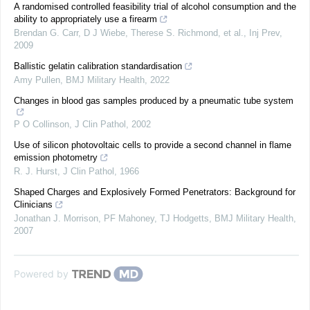
A randomised controlled feasibility trial of alcohol consumption and the
ability to appropriately use a firearm
Brendan G. Carr, D J Wiebe, Therese S. Richmond, et al.
,
Inj Prev
,
2009
Ballistic gelatin calibration standardisation
Amy Pullen
,
BMJ Military Health
,
2022
Changes in blood gas samples produced by a pneumatic tube system
P O Collinson
,
J Clin Pathol
,
2002
Use of silicon photovoltaic cells to provide a second channel in flame
emission photometry
R. J. Hurst
,
J Clin Pathol
,
1966
Shaped Charges and Explosively Formed Penetrators: Background for
Clinicians
Jonathan J. Morrison, PF Mahoney, TJ Hodgetts
,
BMJ Military Health
,
2007
Powered by