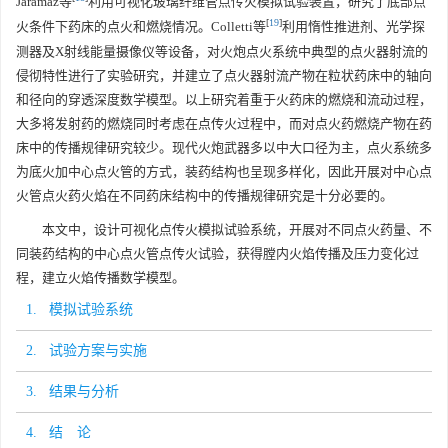
Jaramaz等
利用可视化玻璃纤维管点传火模拟试验装置，研究了底部点
[
19
]
火条件下药床的点火和燃烧情况。Colletti等
利用惰性推进剂、光学探
测器及X射线能量摄像仪等设备，对火炮点火系统中典型的点火器射流的
侵彻特性进行了实验研究，并建立了点火器射流产物在粒状药床中的轴向
和径向的穿透深度数学模型。以上研究着重于火药床的燃烧和流动过程，
大多将发射药的燃烧同时考虑在点传火过程中，而对点火药燃烧产物在药
床中的传播规律研究较少。现代火炮武器多以中大口径为主，点火系统多
为底火加中心点火管的方式，装药结构也呈现多样化，因此开展对中心点
火管点火药火焰在不同药床结构中的传播规律研究是十分必要的。
本文中，设计可视化点传火模拟试验系统，开展对不同点火药量、不
同装药结构的中心点火管点传火试验，获得膛内火焰传播及压力变化过
程，建立火焰传播数学模型。
1. 模拟试验系统
2. 试验方案与实施
3. 结果与分析
4. 结 论