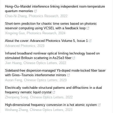
Hong–Ou–Mandel interference linking independent room-temperature
quantum memories
Chao-Ni Zhang
,
Photonics Research
,
2022
Short-term prediction for chaotic time series based on photonic
reservoir computing using VCSEL with a feedback loop
Xingxing Guo
,
Photonics Research
,
2024
About the cover: Advanced Photonics Volume 5, Issue 1
Advanced Photonics
,
2023
Infrared broadband nonlinear optical limiting technology based on
stimulated Brillouin scattering in As2Se3 fiber
Jian Huang
,
Chinese Optics Letters
,
2022
Sideband-free dispersion-managed Yb-doped mode-locked fiber laser
with Gires–Tournois interferometer mirrors
Aoran Feng
,
Chinese Optics Letters
,
2023
Electrically switchable structural patterns and diffractions in a dual
frequency nematic liquid crystal
Zhenpeng Song
,
Chinese Optics Letters
,
2022
High-dimensional frequency conversion in a hot atomic system
Weihang Zhang
,
Chinese Optics Letters
,
2023