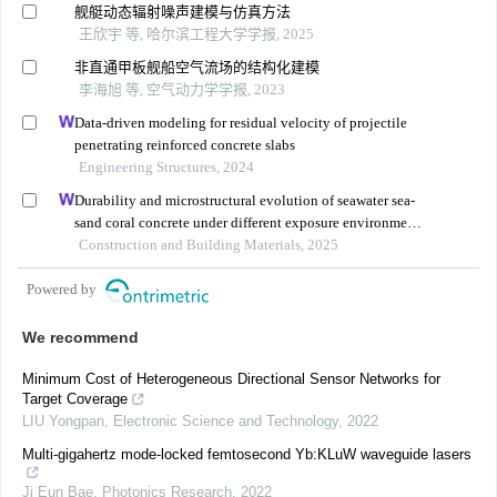
舰艇动态辐射噪声建模与仿真方法
王欣宇 等, 哈尔滨工程大学学报, 2025
非直通甲板舰船空气流场的结构化建模
李海旭 等, 空气动力学学报, 2023
Data-driven modeling for residual velocity of projectile
penetrating reinforced concrete slabs
Engineering Structures, 2024
Durability and microstructural evolution of seawater sea-
sand coral concrete under different exposure environments
of sulfate attack
Construction and Building Materials, 2025
Powered by
We recommend
Minimum Cost of Heterogeneous Directional Sensor Networks for
Target Coverage
LIU Yongpan
,
Electronic Science and Technology
,
2022
Multi-gigahertz mode-locked femtosecond Yb:KLuW waveguide lasers
Ji Eun Bae
,
Photonics Research
,
2022