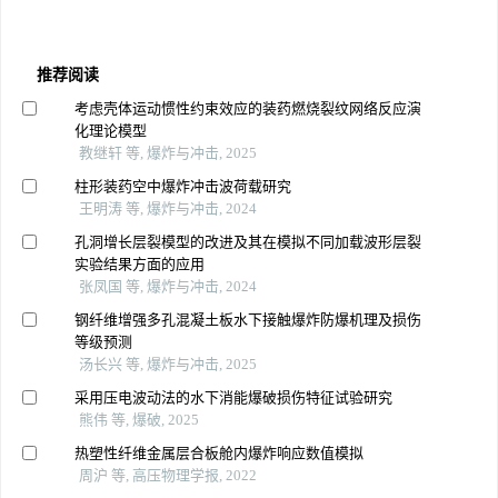
推荐阅读
考虑壳体运动惯性约束效应的装药燃烧裂纹网络反应演
化理论模型
教继轩 等, 爆炸与冲击, 2025
柱形装药空中爆炸冲击波荷载研究
王明涛 等, 爆炸与冲击, 2024
孔洞增长层裂模型的改进及其在模拟不同加载波形层裂
实验结果方面的应用
张凤国 等, 爆炸与冲击, 2024
钢纤维增强多孔混凝土板水下接触爆炸防爆机理及损伤
等级预测
汤长兴 等, 爆炸与冲击, 2025
采用压电波动法的水下消能爆破损伤特征试验研究
熊伟 等, 爆破, 2025
热塑性纤维金属层合板舱内爆炸响应数值模拟
周沪 等, 高压物理学报, 2022