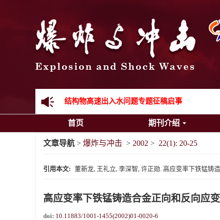
《爆炸与冲击》向2024年度审稿专家致谢
《爆炸与冲击》2025年度优秀名单
先进载运装备机械冲击失效与防护专题征稿启事
金属材料动态多尺度断裂专题征稿启事
结构物高速出入水问题专题征稿启事
首页
期刊介绍
《爆炸与冲击》第一届青年编委入选人员名单
文章导航
>
爆炸与冲击
>
2002
>
22(1): 20-25
《爆炸与冲击》向2024年度审稿专家致谢
引用本文:
董新龙, 王礼立, 李深智, 许正勋. 高应变率下铁锰铸造合金正
《爆炸与冲击》2025年度优秀名单
高应变率下铁锰铸造合金正向和反向应变
doi:
10.11883/1001-1455(2002)01-0020-6