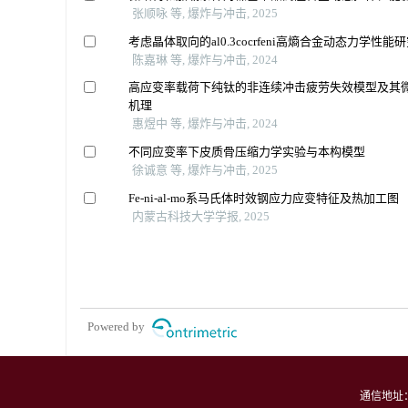
张顺咏 等, 爆炸与冲击, 2025
考虑晶体取向的al0.3cocrfeni高熵合金动态力学性能
陈嘉琳 等, 爆炸与冲击, 2024
高应变率载荷下纯钛的非连续冲击疲劳失效模型及其
机理
惠煜中 等, 爆炸与冲击, 2024
不同应变率下皮质骨压缩力学实验与本构模型
徐诚意 等, 爆炸与冲击, 2025
Fe-ni-al-mo系马氏体时效钢应力应变特征及热加工图
内蒙古科技大学学报, 2025
Powered by
通信地址：四