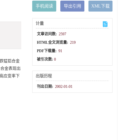
手机阅读
导出引用
XML下载
计量
文章访问数:
2597
HTML全文浏览量:
219
PDF下载量:
91
被引次数:
0
于铁锰铝合金
硅合金表现出
对高应变率下
出版历程
刊出日期:
2002-01-01