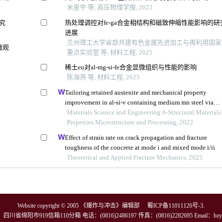
米星宇 等, 高压物理学报, 2023
研究
热处理调控对fe-ga合金相结构和磁致伸缩性能影响的研
进展
兰州理工大学省部共建有色金属先进加工与再利用国家
微观
重点实验室 等, 材料工程, 2025
稀土eu对al-mg-si-fe合金显微组织与性能的影响
陈海燕 等, 材料工程, 2025
Tailoring retained austenite and mechanical property
improvement in al-si-v containing medium mn steel via
direct intercritical rolling
Materials Science and Engineering A-Structural Materials
Properties Microstructure and Processing, 2022
Effect of strain rate on crack propagation and fracture
toughness of the concrete at mode i and mixed mode i/ii
Theoretical and Applied Fracture Mechanics, 2025
Website copyright © 2005 《爆炸与冲击》编辑部
蜀ICP备11011126号-3
.
川省绵阳市919信箱110分箱 电话：(0816)2486197 传真：(0816)2282695 Email：
bzy