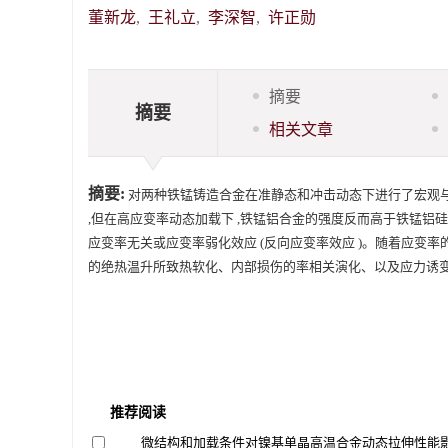
董新龙
,
王礼立
,
李深智
,
许正勋
摘要
摘要
相关文章
摘要:
对两种铁锰铸造合金在准静态和冲击动态下进行了宏观与
,但在高应变率动态加载下 ,铁锰铝合金的强度反而高于铁锰铝硅
应变率无关或应变率弱化效应 (反向应变率效应 )。随着应变率
的绝热温升所致热软化、内部损伤的率相关演化、以及应力诱
推荐阅读
微结构和加载条件对镍基单晶高温合金动态拉伸性能