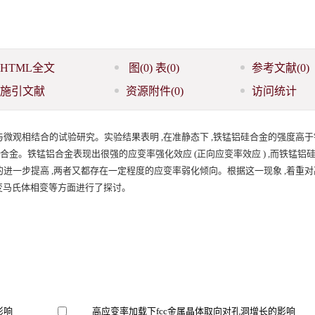
HTML全文
图
(0)
表
(0)
参考文献
(0)
施引文献
资源附件
(0)
访问统计
微观相结合的试验研究。实验结果表明 ,在准静态下 ,铁锰铝硅合金的强度高
合金。铁锰铝合金表现出很强的应变率强化效应 (正向应变率效应 ) ,而铁锰铝
的进一步提高 ,两者又都存在一定程度的应变率弱化倾向。根据这一现象 ,着重
变马氏体相变等方面进行了探讨。
影响
高应变率加载下fcc金属晶体取向对孔洞增长的影响