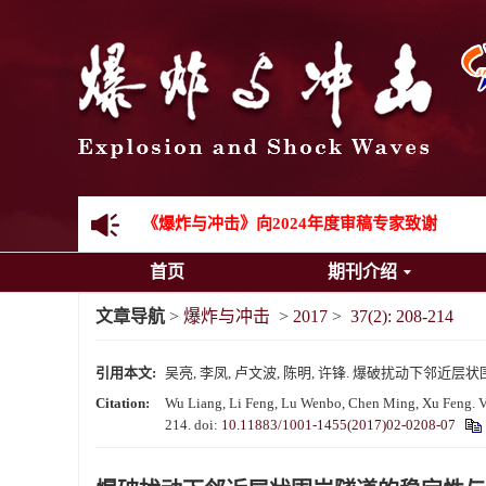
先进载运装备机械冲击失效与防护专题征稿启事
金属材料动态多尺度断裂专题征稿启事
结构物高速出入水问题专题征稿启事
《爆炸与冲击》第一届青年编委入选人员名单
《爆炸与冲击》向2024年度审稿专家致谢
首页
期刊介绍
《爆炸与冲击》2025年度优秀名单
文章导航
>
爆炸与冲击
>
2017
>
37(2): 208-214
引用本文:
吴亮, 李凤, 卢文波, 陈明, 许锋. 爆破扰动下邻近层状围岩隧
Citation:
Wu Liang, Li Feng, Lu Wenbo, Chen Ming, Xu Feng. Vibr
214.
doi:
10.11883/1001-1455(2017)02-0208-07