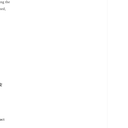
ing the
ned,
安
act