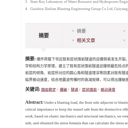
3.
State Key Laboratory of Water Resource and Hydropower Engi
4.
Guizhou Xinlian Blasting Engineering Group Co Ltd, Guiyan
摘要
摘要
相关文章
摘要:
爆炸荷载下邻近既有层状围岩隧道的迎爆侧易发生开裂
学和结构力学原理，建立了既有层状围岩隧道迎爆侧最危险点
岩层的倾角、岩层所对应的圆心角和隧道埋深等因素对既有隧
临界振动速度，结合地震波传播时的衰减规律，可以得出爆破
关键词:
围岩稳定
/
爆破
/
隧道
/
层状围岩
/
振动速度
Abstract:
Under a blasting load, the front side adjacent to blasti
critical importance to keep the tunnel safe from the destructive eff
work, based on elastic mechanics and structural mechanics, we esta
side, and obtained the stress formula that can calculate the stress at