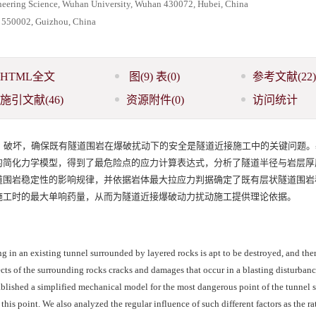
neering Science, Wuhan University, Wuhan 430072, Hubei, China
g 550002, Guizhou, China
HTML全文
图
(9)
表
(0)
参考文献
(22)
施引文献
(46)
资源附件
(0)
访问统计
、破坏，确保既有隧道围岩在爆破扰动下的安全是隧道近接施工中的关键问题。
的简化力学模型，得到了最危险点的应力计算表达式，分析了隧道半径与岩层厚
道围岩稳定性的影响规律，并依据岩体最大拉应力判据确定了既有层状隧道围岩
施工时的最大单响药量，从而为隧道近接爆破动力扰动施工提供理论依据。
ng in an existing tunnel surrounded by layered rocks is apt to be destroyed, and there
ects of the surrounding rocks cracks and damages that occur in a blasting disturbance
blished a simplified mechanical model for the most dangerous point of the tunnel s
 this point. We also analyzed the regular influence of such different factors as the ra