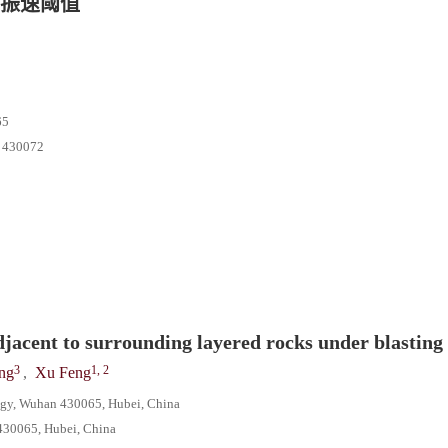
振速阈值
5
0072
adjacent to surrounding layered rocks under blasting
3
1, 2
ng
,
Xu Feng
logy, Wuhan 430065, Hubei, China
30065, Hubei, China