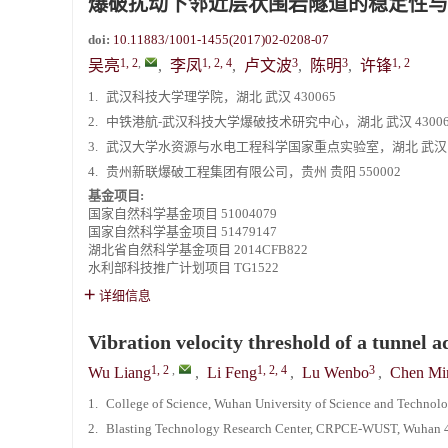
爆破扰动下邻近层状围岩隧道的稳定性与
doi:
10.11883/1001-1455(2017)02-0208-07
1, 2
,
1, 2, 4
3
3
1, 2
吴亮
,
李凤
,
卢文波
,
陈明
,
许锋
1.
武汉科技大学理学院，湖北 武汉 430065
2.
中铁港航-武汉科技大学爆破技术研究中心，湖北 武汉 43006
3.
武汉大学水资源与水电工程科学国家重点实验室，湖北 武汉 43
4.
贵州新联爆破工程集团有限公司，贵州 贵阳 550002
基金项目:
国家自然科学基金项目
51004079
国家自然科学基金项目
51479147
湖北省自然科学基金项目
2014CFB822
水利部科技推广计划项目
TG1522
详细信息
Vibration velocity threshold of a tunnel 
1, 2
,
1, 2, 4
3
Wu Liang
,
Li Feng
,
Lu Wenbo
,
Chen Mi
1.
College of Science, Wuhan University of Science and Techno
2.
Blasting Technology Research Center, CRPCE-WUST, Wuhan 4