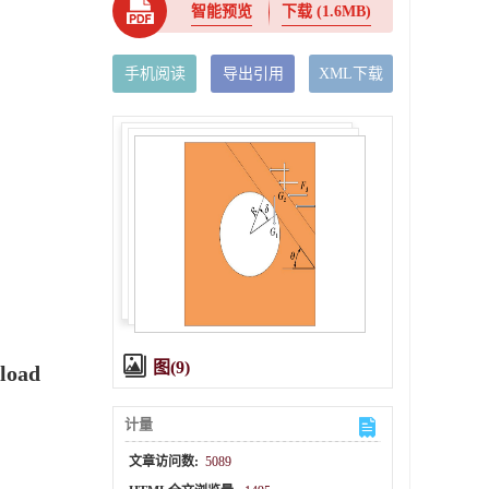
智能预览
下载
(1.6MB)
手机阅读
导出引用
XML下载
图(9)
 load
计量
文章访问数:
5089