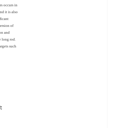
rs occurs in
d it is also
ficant
ersion of
ion and
e long rod.
argets such
究