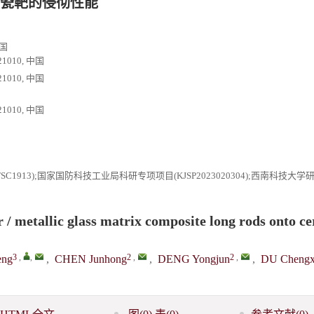
瓷靶的侵彻性能
中国
010, 中国
010, 中国
010, 中国
1913);国家国防科技工业局科研专项项目(KJSP2023020304);西南科技大
 / metallic glass matrix composite long rods onto c
3
,
,
2
,
2
,
eng
,
CHEN Junhong
,
DENG Yongjun
,
DU Chengx