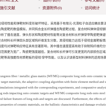
HTML全文
图
(0)
表
(0)
参考文献
(0)
施引文献
资源附件
(0)
访问统计
彻性能和弹靶材料变形破坏特征，采用基于有限元-光滑粒子自适应耦合算法(FE
击陶瓷靶的数值模拟，并同钨合金长杆弹撞击陶瓷靶过程、复合材料弹体侵彻钢
分析了撞击速度、弹头形状和陶瓷靶材性能等对复合材料长杆弹穿甲陶瓷靶弹道
复合材料长杆弹因头部区域钨纤维发生分散，其侵彻能力远低于侵彻金属靶板情
强度均对弹靶响应特征具有显著影响，其中撞击速度提高有助于抑制钨纤维的分
展范围更为宽广，陶瓷靶强度越低，复合材料长杆弹可引发更宽的内部损伤区域
瓷靶等高强脆性材质靶板的侵彻/穿甲性能，以及认识该新型材料弹体的适用场
 tungsten fiber / metallic glass matrix (WF/MG) composite long rods onto ceramic ta
and target materials, the adaptive coupling algorithm with finite element method and
imulations integrated with the corresponding experiments, and comparative analysi
ong rods impacting onto ceramic targets and WF/MG composite long rods onto steel 
d failure features of long rods and targets are discussed. Furthermore, the effects of
properties of ceramic materials, on the ballistic characteristics and damage evoluti