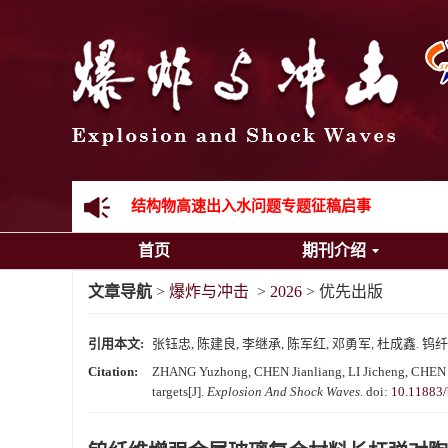
《爆炸与冲击》向2024年度审稿专家致谢
《爆炸与冲击》2025年度优秀名单
先进载运装备机械冲击失效与防护专题征稿启事
金属材料动态多尺度断裂专题征稿启事
结构物高速出入水问题专题征稿启事
首页
期刊介绍
《爆炸与冲击》第一届青年编委入选人员名单
文章导航
>
爆炸与冲击
>
2026
> 优先出版
《爆炸与冲击》向2024年度审稿专家致谢
引用本文:
张钰忠, 陈建良, 李继承, 陈军红, 邓勇军, 杜成鑫
《爆炸与冲击》2025年度优秀名单
Citation:
ZHANG Yuzhong, CHEN Jianliang, LI Jicheng, CHEN Jun
targets[J].
Explosion And Shock Waves
.
doi:
10.11883/