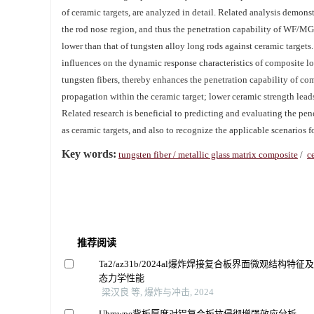
of ceramic targets, are analyzed in detail. Related analysis demonst
the rod nose region, and thus the penetration capability of WF/MG c
lower than that of tungsten alloy long rods against ceramic targets.
influences on the dynamic response characteristics of composite lo
tungsten fibers, thereby enhances the penetration capability of com
propagation within the ceramic target; lower ceramic strength lead
Related research is beneficial to predicting and evaluating the pe
as ceramic targets, and also to recognize the applicable scenarios f
Key words:
tungsten fiber / metallic glass matrix composite
/
c
推荐阅读
Ta2/az31b/2024al爆炸焊接复合板界面微观结构特征
态力学性能
梁汉良 等, 爆炸与冲击, 2024
Uhmwpe背板厚度对铝复合板抗侵彻增强效应分析