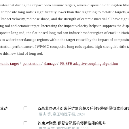
rates that during the impact onto ceramic targets, severe dispersion of tungsten fibe
omposite long rods is significantly lower than that regarding to metallic targets, an
 Impact velocity, rod nose shape, and the strength of ceramic material all have signi
ng rod and ceramic target. Increasing the impact velocity helps to suppress the disp
posite long rod; the flat-nosed long rod can induce broader region of crack initiat
s to wider inner damage regions within the target caused by the impact of composit
netration performance of WF/MG composite long rods against high-strength brittle t
or this new kind of long rod.
eramic target
/
penetration
/
damage
/
FE-SPH adaptive coupling algorithm
及其动
Zr基非晶破片对碳纤维复合靶及后效铝靶的侵彻试验研
贾杰 等, 高压物理学报, 2024
约束对陶瓷/钢复合靶板抗侵彻性能的影响
夏习持 等, 高压物理学报, 2023