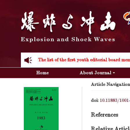
Acknowledgement to all the peer reviewers 20
Home
About Journal
Article Navigation
Acknowledgement to all the peer reviewers 20
doi:
10.11883/1001
References
Relative Articl