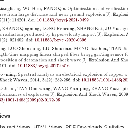
Liangliang, WU Hao, FANG Qin.
Optimization and verification
wave from large distance and near ground explosion
[J]. Explo
2(11): 114201.
doi:
10.11883/bzycj-2021-0499
i, ZHANG Qingming, LONG Renrong, ZHANG Kai, JU Yuany
c radiation produced by hypervelocity impact
[J]. Explosion
1(2): 021402.
doi:
10.11883/bzycj-2020-0396
g, LUO Zhenxiong, LIU Shouxian, MENG Jianhua, TIAN Ji
th-time mapping linear chirped fiber bragg grating sensor f
 position of detonation and shock wave
[J]. Explosion And Sh
4101.
doi:
10.11883/bzycj-2017-0416
ao -ming.
Spectral analysis on electrical explosion of copper w
Shock Waves, 2014, 34(2): 252-256.
doi:
10.11883/1001-1455(20
AO Ji-bo, TAN Duo-wang, WANG Yan-ping, ZHANG Yuan-pi
formances of explosives
[J]. Explosion And Shock Waves, 2009,
83/1001-1455(2009)02-0172-05
iews
bstract Views, HTML Views, PDF Downloads Statistics