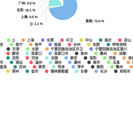
广州
广州
: 0.9 %
: 0.9 %
北京
北京
: 16.1 %
: 16.1 %
上海
上海
: 0.5 %
: 0.5 %
其他
其他
: 72.0 %
: 72.0 %
[]
[]
: 1.1 %
: 1.1 %
他
上海
东莞
中卫
中山
临沂
凉山
[]
京
南宁
南平
南昌
台州
合肥
呼和浩特
天津
太原
宁夏回族自治区中卫
宁夏回族自治区银川
廊坊
张家口
张家口市
徐州
惠州
成都
沈阳
河池
法国
泰安
洛阳
济南
淮
市
清远
温州
湖州
潮州
焦作
玉溪
皇岛
苏州
莱芜
菏泽
萍乡
衡阳
衢州
郑州
金华
锡林郭勒盟
长春
长沙
阜阳市