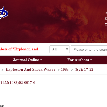
I
E
Explosion and Shock Waves is in the 6th edition of the list of S&T Journals of China
24
The list of the first youth editorial board members of "Explosion and Shock Waves"
Journal Online
For Authors
Explosion and Shock Waves is in the 6th edition of the list of S&T Journals of China
>
Explosion And Shock Waves
>
1983
>
3(2): 17-22
24
-1455(1983)02-0017-6
es