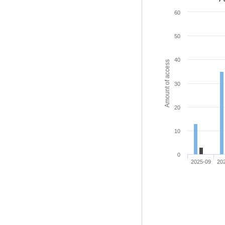
60
50
40
Amount of access
30
20
10
0
2025-09
20