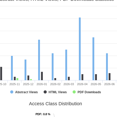
25-10
2025-11
2025-12
2026-01
2026-02
2026-03
2026-04
2026-05
2026-06
Abstract Views
HTML Views
PDF Downloads
Access Class Distribution
PDF
PDF
: 0.8 %
: 0.8 %