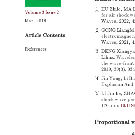
[1]
HU Zhile, MA 
Volume 3
Issue 2
for air shock 
Mar. 2018
Waves, 2022, 4
[2]
GONG Liangfe
Article Contents
electromagneti
Waves, 2021, 4
References
[3]
DENG Xiangyan
Lihua.
Waveleng
the wave-front
2019, 39(3): 03
[4]
Jin Yong, Li B
Explosion And 
[5]
LI Jin-he, ZH
shock wave per
176.
doi:
10.118
Proportional v
A