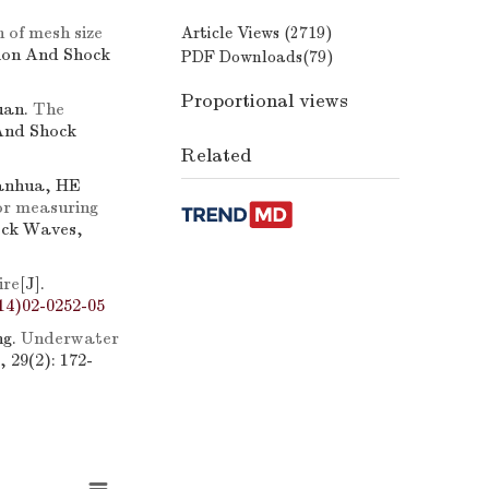
 of mesh size
Article Views (
2719
)
sion And Shock
PDF Downloads(
79
)
Proportional views
uan.
The
 And Shock
Related
anhua, HE
or measuring
ock Waves,
ire
[J].
14)02-0252-05
ng.
Underwater
 29(2): 172-