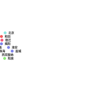
北京
和田
宿迁
揭阳
南
淮安
珠海
盐城
西双版纳
阳泉