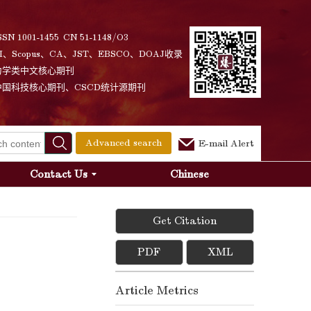
SSN 1001-1455 CN 51-1148/O3
I、Scopus、CA、JST、EBSCO、DOAJ收录
力学类中文核心期刊
中国科技核心期刊、CSCD统计源期刊
Advanced search
E-mail Alert
Contact Us
Chinese
Get Citation
PDF
XML
Article Metrics