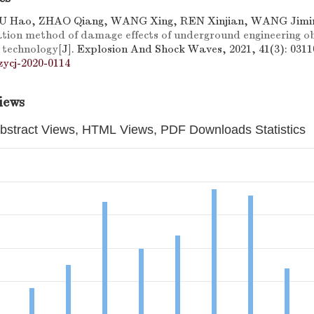
U Hao, ZHAO Qiang, WANG Xing, REN Xinjian, WANG Jim
tion method of damage effects of underground engineering ob
 technology
[J]. Explosion And Shock Waves, 2021, 41(3): 0311
zycj-2020-0114
iews
bstract Views, HTML Views, PDF Downloads Statistics