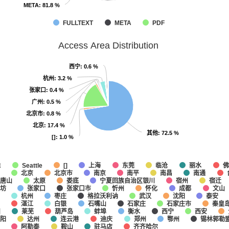
META
META
: 81.8 %
: 81.8 %
FULLTEXT
META
PDF
Access Area Distribution
西宁
西宁
: 0.6 %
: 0.6 %
杭州
杭州
: 3.2 %
: 3.2 %
张家口
张家口
: 0.4 %
: 0.4 %
广州
广州
: 0.5 %
: 0.5 %
北京市
北京市
: 0.8 %
: 0.8 %
北京
北京
: 17.4 %
: 17.4 %
其他
其他
: 72.5 %
: 72.5 %
[]
[]
: 1.0 %
: 1.0 %
他
上海
东莞
临沧
丽水
佛
Seattle
[]
北京
北京市
南京
南平
南昌
南通
唐山
太原
娄底
宁夏回族自治区银川
宿州
宿迁
坊
张家口
张家口市
忻州
怀化
成都
文山
杭州
枣庄
格拉沃利讷
武汉
沈阳
泰安
湛江
白银
石嘴山
石家庄
石家庄市
秦皇
州
莱芜
葫芦岛
蚌埠
衡水
西宁
西安
阳
达州
连云港
迪庆
郑州
鄂州
锡林郭勒
阿勒泰
鞍山
驻马店
齐齐哈尔