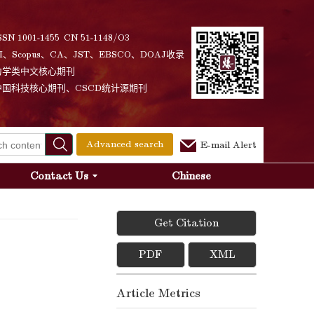
SSN 1001-1455 CN 51-1148/O3
I、Scopus、CA、JST、EBSCO、DOAJ收录
力学类中文核心期刊
中国科技核心期刊、CSCD统计源期刊
Advanced search
E-mail Alert
Contact Us
Chinese
Get Citation
PDF
XML
Article Metrics