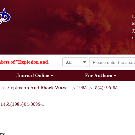
I
E
Explosion and Shock Waves is in the 6th edition of the list of S&T Journals of China
24
The list of the first youth editorial board members of "Explosion and Shock Waves"
Journal Online
For Authors
Explosion and Shock Waves is in the 6th edition of the list of S&T Journals of China
>
Explosion And Shock Waves
>
1985
>
5(4): 95-95
24
-1455(1985)04-0095-1
es