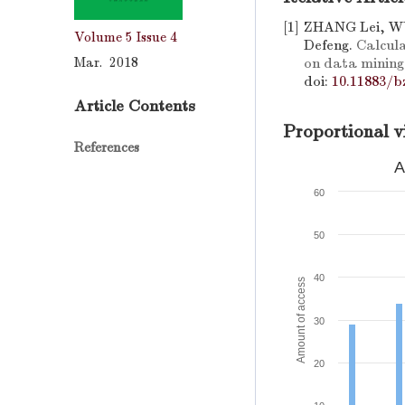
[1]
ZHANG Lei, W
Volume 5
Issue 4
Defeng.
Calcula
Mar. 2018
on data mining
doi:
10.11883/b
Article Contents
Proportional v
References
A
60
50
40
Amount of access
30
20