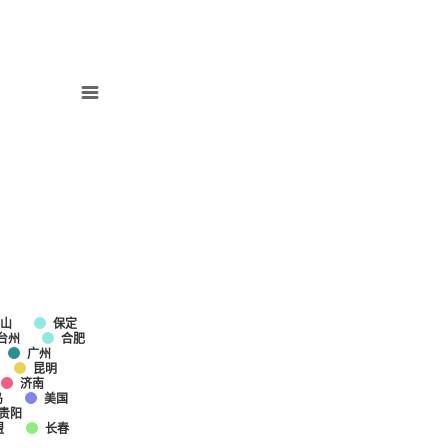
山
保定
台州
合肥
广州
昆明
济南
岛
美国
贵阳
盟
长春