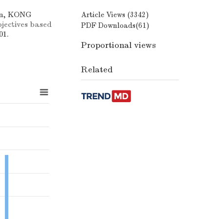
in, KONG
Article Views (
3342
)
jectives based
PDF Downloads(
61
)
01.
Proportional views
Related