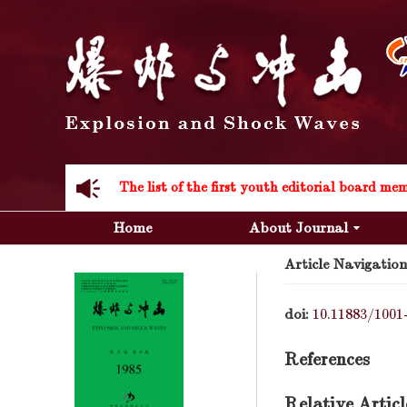
Acknowledgement to all the peer reviewers 20
Home
About Journal
Article Navigation
Acknowledgement to all the peer reviewers 20
doi:
10.11883/1001
References
Relative Articl