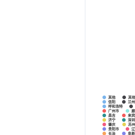
其他
其
信阳
兰州
呼和浩特
广州市
廊
昌吉
来宾
济宁
深圳
肇庆
苏
贵阳市
辽
长治
阜新