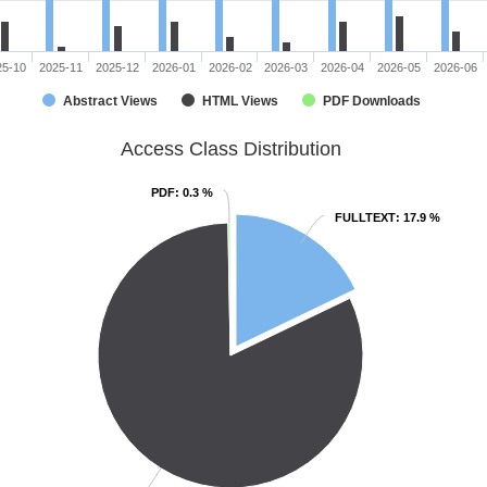
25-10
2025-11
2025-12
2026-01
2026-02
2026-03
2026-04
2026-05
2026-06
Abstract Views
HTML Views
PDF Downloads
Access Class Distribution
PDF
PDF
: 0.3 %
: 0.3 %
FULLTEXT
FULLTEXT
: 17.9 %
: 17.9 %