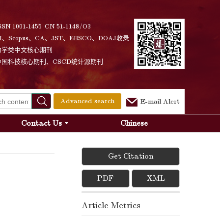
SSN 1001-1455 CN 51-1148/O3
I、Scopus、CA、JST、EBSCO、DOAJ收录
力学类中文核心期刊
中国科技核心期刊、CSCD统计源期刊
Advanced search
E-mail Alert
Contact Us
Chinese
Get Citation
PDF
XML
Article Metrics