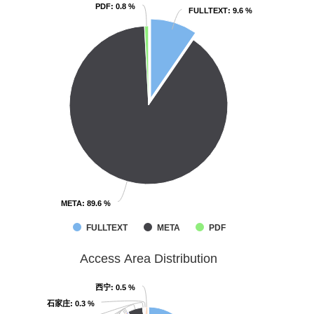
PDF
PDF
: 0.8 %
: 0.8 %
FULLTEXT
FULLTEXT
: 9.6 %
: 9.6 %
META
META
: 89.6 %
: 89.6 %
FULLTEXT
META
PDF
Access Area Distribution
西宁
西宁
: 0.5 %
: 0.5 %
石家庄
石家庄
: 0.3 %
: 0.3 %