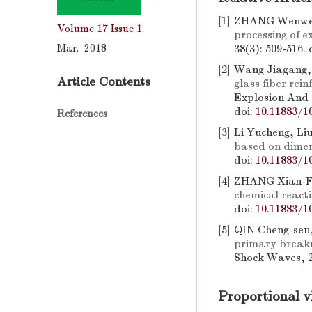
[1]
ZHANG Wenwei,
Volume 17
Issue 1
processing of e
Mar. 2018
38(3): 509-516.
[2]
Wang Jiagang, 
Article Contents
glass fiber re
Explosion And 
doi:
10.11883/1
References
[3]
Li Yucheng, Li
based on dimen
doi:
10.11883/1
[4]
ZHANG Xian-Fe
chemical reacti
doi:
10.11883/1
[5]
QIN Cheng-sen
primary breakup
Shock Waves, 2
Proportional v