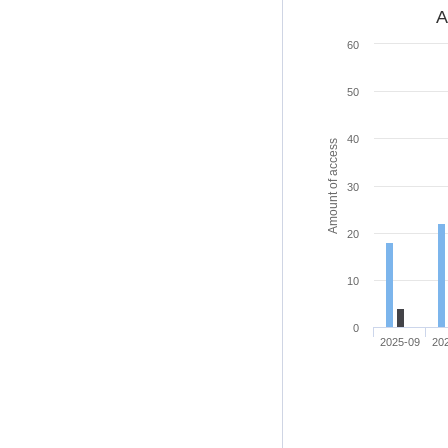
A
60
50
40
Amount of access
30
20
10
0
2025-09
20