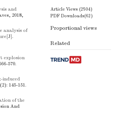
ysis and
Article Views (
2504
)
aves, 2018,
PDF Downloads(
62
)
Proportional views
e analysis of
ure
[J].
Related
t explosion
566-570.
k-induced
2): 145-151.
ation of the
osion And