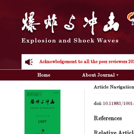
Acknowledgement to all the peer reviewers 20
Home
About Journal
Article Navigation
doi:
10.11883/1001
Acknowledgement to all the peer reviewers 20
References
Relative Articl