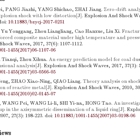
 PANG Jiazhi, YANG Shichao, ZHAI Jiang.
Zero-drift anal
xplosion shock with low distortion
[J]. Explosion And Shock W
doi:
10.11883/bzycj-2017-0251
Yu Yonggang, Zhou Liangliang, Cao Hanxue, Liu Xi.
Fractur
inforced composite material under high temperature and press
Shock Waves, 2017, 37(6): 1107-1112.
001-1455(2017)06-1107-06
u Tianqi, Zhou Xihua.
An energy prediction model for coal dus
sional analysis
[J]. Explosion And Shock Waves, 2017, 37(3): 
001-1455(2017)03-0566-05
ng, ZHAO Xiao-Ning, QIAO Liang.
Theory analysis on shoc
on of reactive metal
[J]. Explosion And Shock Waves, 2010, 30(
001-1455(2010)02-0145-07
, WANG Pei, WANG Li-li, SHI Yi-na, HONG Tao.
An investig
 in the axisymmetric dissemination of a liquid ring
[J]. Expl
007, 27(3): 198-223.
doi:
10.11883/1001-1455(2007)03-0198-06
iews