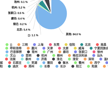
池州
池州
: 0.1 %
: 0.1 %
杭州
杭州
: 5.2 %
: 5.2 %
张家口
张家口
: 0.5 %
: 0.5 %
廊坊
廊坊
: 0.4 %
: 0.4 %
宿迁
宿迁
: 0.2 %
: 0.2 %
北京
北京
: 5.4 %
: 5.4 %
其他
其他
: 84.0 %
: 84.0 %
[]
[]
: 1.1 %
: 1.1 %
他
上海
东莞
信阳
北京
南昌
[]
三明
呼和浩特
嘉兴
天津
太原
威海
宁夏回族
迁
巴音郭楞
常州
广州
廊坊
张家口
徐州
文山
昆明
杭州
柳州
格拉沃利讷
汕头
法国
泰州
济南
淮北
淮安
深圳
温
城
石家庄
芜湖
莆田
衡水
衢州
西宁
阳
迪庆
郑州
长春
长沙
阳江
阳泉