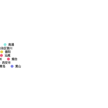
南通
自治区银川
德阳
汕尾
州
烟台
西安市
青岛
黄山