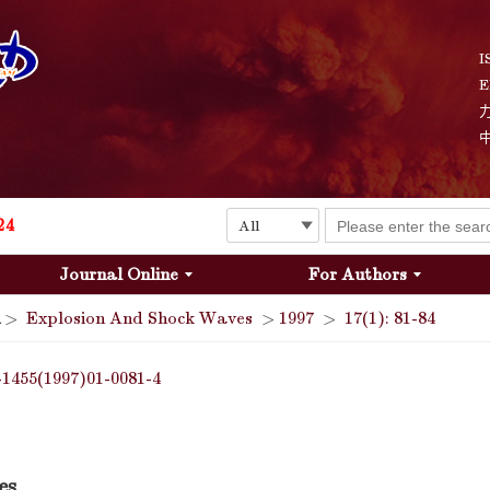
I
E
Explosion and Shock Waves is in the 6th edition of the list of S&T Journals of China
24
Journal Online
For Authors
The list of the first youth editorial board members of "Explosion and Shock Waves"
>
Explosion And Shock Waves
>
1997
>
17(1): 81-84
Explosion and Shock Waves is in the 6th edition of the list of S&T Journals of China
-1455(1997)01-0081-4
24
es