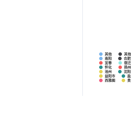
其他
其
南阳
合肥
宜春
宿
怀化
扬州
池州
沈阳
益阳市
盐
西雅图
贵