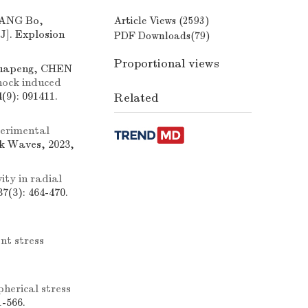
WANG Bo,
Article Views (
2593
)
[J]. Explosion
PDF Downloads(
79
)
Proportional views
Huapeng, CHEN
hock induced
(9): 091411.
Related
erimental
ck Waves, 2023,
ity in radial
7(3): 464-470.
ent stress
pherical stress
1-566.