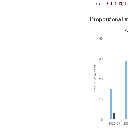
doi:
10.11883/1
Proportional v
A
40
30
Amount of access
20
10
0
2025-09
20