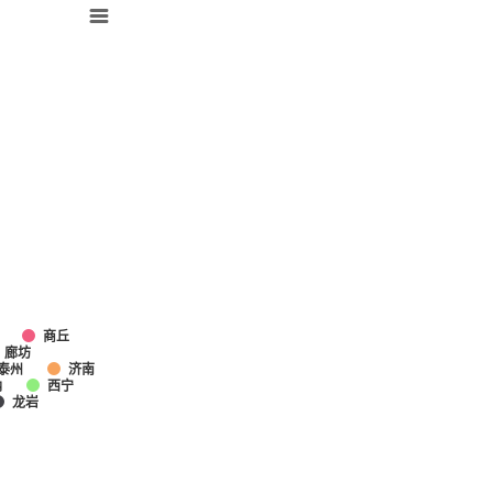
商丘
廊坊
泰州
济南
纳
西宁
龙岩