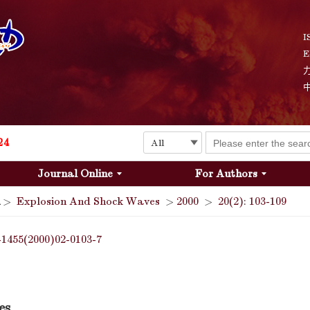
I
E
Explosion and Shock Waves is in the 6th edition of the list of S&T Journals of China
24
Journal Online
For Authors
The list of the first youth editorial board members of "Explosion and Shock Waves"
>
Explosion And Shock Waves
>
2000
>
20(2): 103-109
Explosion and Shock Waves is in the 6th edition of the list of S&T Journals of China
-1455(2000)02-0103-7
24
es