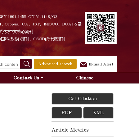
SSN 1001-1455 CN 51-1148/O3
I、Scopus、CA、JST、EBSCO、DOAJ收录
力学类中文核心期刊
中国科技核心期刊、CSCD统计源期刊
Advanced search
E-mail Alert
Contact Us
Chinese
Get Citation
PDF
XML
Article Metrics