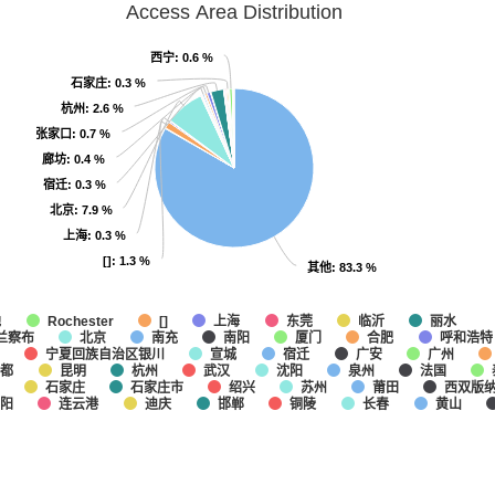
Access Area Distribution
西宁
西宁
: 0.6 %
: 0.6 %
石家庄
石家庄
: 0.3 %
: 0.3 %
杭州
杭州
: 2.6 %
: 2.6 %
张家口
张家口
: 0.7 %
: 0.7 %
廊坊
廊坊
: 0.4 %
: 0.4 %
宿迁
宿迁
: 0.3 %
: 0.3 %
北京
北京
: 7.9 %
: 7.9 %
上海
上海
: 0.3 %
: 0.3 %
[]
[]
: 1.3 %
: 1.3 %
其他
其他
: 83.3 %
: 83.3 %
他
上海
东莞
临沂
丽水
Rochester
[]
兰察布
北京
南充
南阳
厦门
合肥
呼和浩特
宁夏回族自治区银川
宣城
宿迁
广安
广州
成都
昆明
杭州
武汉
沈阳
泉州
法国
石家庄
石家庄市
绍兴
苏州
莆田
西双版
阳
连云港
迪庆
邯郸
铜陵
长春
黄山