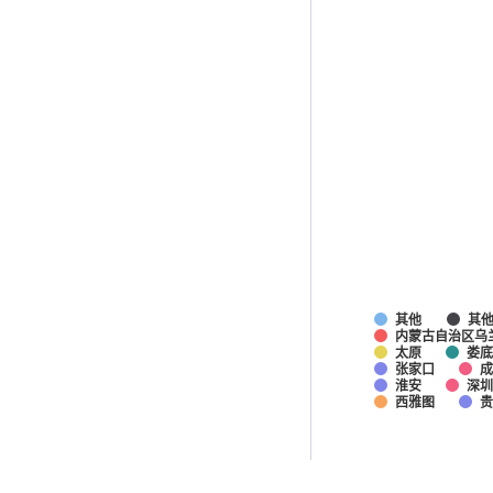
其他
其
内蒙古自治区乌
太原
娄底
张家口
淮安
深圳
西雅图
贵