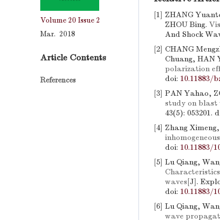
[1]
ZHANG Yuanto
Volume 20
Issue 2
ZHOU Bing.
Vi
Mar. 2018
And Shock Wave
[2]
CHANG Mengzho
Article Contents
Chuang, HAN Y
polarization ef
doi:
10.11883/b
References
[3]
PAN Yahao, Z
study on blast
43(5): 053201.
d
[4]
Zhang Ximeng, 
inhomogeneous 
doi:
10.11883/1
[5]
Lu Qiang, Wang
Characteristics
waves
[J]. Expl
doi:
10.11883/1
[6]
Lu Qiang, Wang
wave propaga