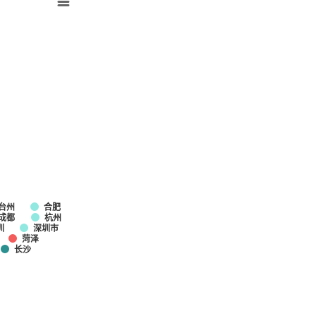
台州
合肥
成都
杭州
圳
深圳市
菏泽
长沙