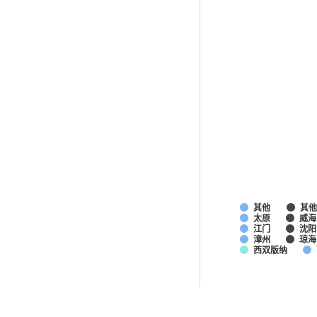
其他
其
太原
威海
江门
沈阳
漳州
琼海
西双版纳