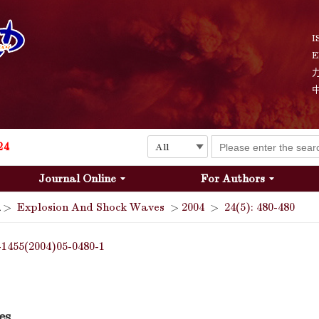
I
E
Explosion and Shock Waves is in the 6th edition of the list of S&T Journals of China
24
Journal Online
For Authors
The list of the first youth editorial board members of "Explosion and Shock Waves"
>
Explosion And Shock Waves
>
2004
>
24(5): 480-480
Explosion and Shock Waves is in the 6th edition of the list of S&T Journals of China
-1455(2004)05-0480-1
24
es