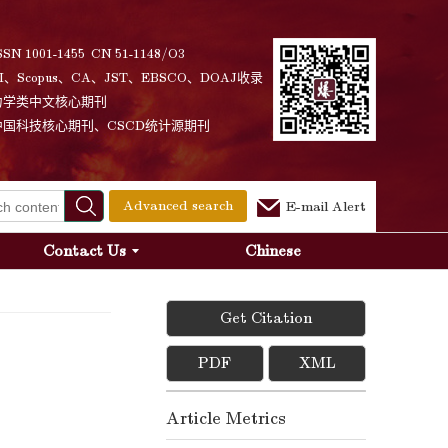
SSN 1001-1455 CN 51-1148/O3
I、Scopus、CA、JST、EBSCO、DOAJ收录
力学类中文核心期刊
中国科技核心期刊、CSCD统计源期刊
Advanced search
E-mail Alert
Contact Us
Chinese
Get Citation
PDF
XML
Article Metrics