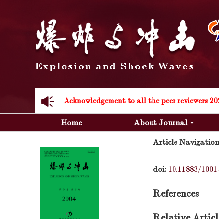
Acknowledgement to all the peer reviewers 20
Home
About Journal
Article Navigation
doi:
10.11883/1001
Acknowledgement to all the peer reviewers 20
References
Relative Articl