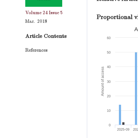
Volume 24
Issue 5
Proportional v
Mar. 2018
A
Article Contents
60
References
50
40
Amount of access
30
20
10
0
2025-09
20