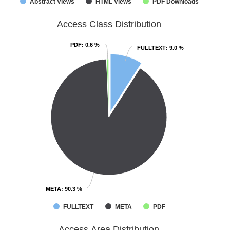
Abstract Views
HTML Views
PDF Downloads
Access Class Distribution
PDF
PDF
: 0.6 %
: 0.6 %
FULLTEXT
FULLTEXT
: 9.0 %
: 9.0 %
META
META
: 90.3 %
: 90.3 %
FULLTEXT
META
PDF
Access Area Distribution