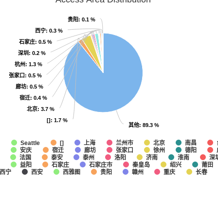
贵阳
贵阳
: 0.1 %
: 0.1 %
西宁
西宁
: 0.3 %
: 0.3 %
石家庄
石家庄
: 0.5 %
: 0.5 %
深圳
深圳
: 0.2 %
: 0.2 %
杭州
杭州
: 1.3 %
: 1.3 %
张家口
张家口
: 0.5 %
: 0.5 %
廊坊
廊坊
: 0.5 %
: 0.5 %
宿迁
宿迁
: 0.4 %
: 0.4 %
北京
北京
: 3.7 %
: 3.7 %
[]
[]
: 1.7 %
: 1.7 %
其他
其他
: 89.3 %
: 89.3 %
他
上海
兰州市
北京
南昌
Seattle
[]
安庆
宿迁
廊坊
张家口
徐州
德阳
法国
泰安
泰州
洛阳
济南
淮南
深
益阳
石家庄
石家庄市
秦皇岛
绍兴
莆田
西宁
西安
西雅图
贵阳
赣州
重庆
长春