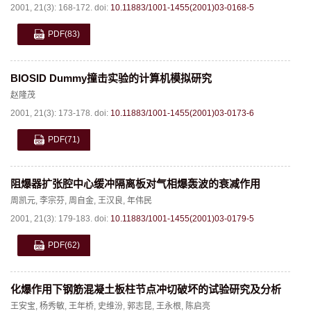
2001, 21(3): 168-172.
doi:
10.11883/1001-1455(2001)03-0168-5
PDF
(83)
BIOSID Dummy撞击实验的计算机模拟研究
赵隆茂
2001, 21(3): 173-178.
doi:
10.11883/1001-1455(2001)03-0173-6
PDF
(71)
阻爆器扩张腔中心缓冲隔离板对气相爆轰波的衰减作用
周凯元
,
李宗芬
,
周自金
,
王汉良
,
年伟民
2001, 21(3): 179-183.
doi:
10.11883/1001-1455(2001)03-0179-5
PDF
(62)
化爆作用下钢筋混凝土板柱节点冲切破坏的试验研究及分析
王安宝
,
杨秀敏
,
王年桥
,
史维汾
,
郭志昆
,
王永根
,
陈启亮