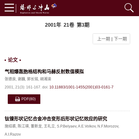
2001年 21卷 第3期
上一期
|
下一期
论文
气相爆轰胞格结构和马赫反射数值模拟
张德良
,
谢巍
,
郭长铭
,
胡湘渝
2001, 21(3): 161-167.
doi:
10.11883/1001-1455(2001)03-0161-7
PDF
(80)
钛镍形状记忆合金冲击变形后形状记忆效应的研究
施绍裘
,
陈江瑛
,
董新龙
,
王礼立
,
S.P.Belyaev
,
A.E.Volkov
,
N.F.Morozov
,
A.I.Razov