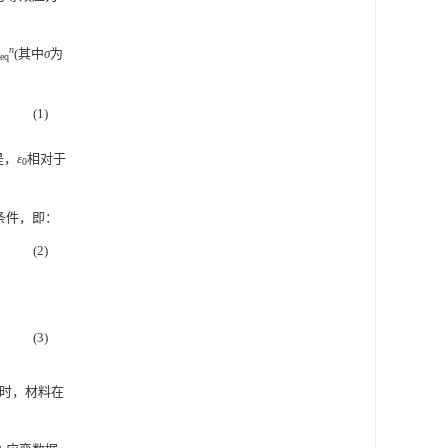
n
(其中
σ
为
eq
(1)
是，
ε
相对于
0
条件，即：
(2)
(3)
时，材料在