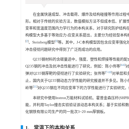
在金属快速成型、冲击载荷、爆炸及结构碰撞等作用过程
形。相对于传统的实验方法，数值模拟方法不但成本低、扩展
变率和宽温度范围内力学行为的本构关系，对于研究防护结构
构模型大多基于等效应力-应变关系提出，主要分为经验型本构模型和高
[
2
]
[
3
]
、Steinberg模型
等。其中，J-C本构模型因包含应变率强
冲击侵彻问题研究中得到了广泛而成功的应用。
Q235钢材料的含碳量适中，强度、塑性和焊接等性能的
[
4
-
6
]
Q235钢的冲击及抗冲击性能进行了研究，例如：陈小伟等
[
7
-
10
]
弹对Q235钢厚靶的侵彻进行了实验研究；张伟等
对单层和
止，国内关于Q235钢动态力学性能的研究报道并不多见。陈小
[
11
]
岭等
对Q235钢在不同应变率下的力学性能进行了实验研究，
本研究中使用Instron万能材料试验机、霍普金森压杆(SHP
能，并利用Taylor撞击实验验证该动态本构关系；基于实验和数
化钢铁有限公司生产的同一批次3~20 mm厚钢板。
1. 常温下的本构关系