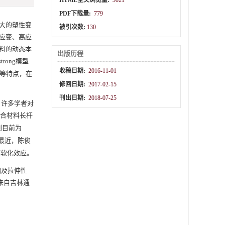
HTML全文浏览量:
3021
PDF下载量:
779
大的塑性变
被引次数:
130
应变、高应
料的动态本
出版历程
mstrong模型
收稿日期:
2016-11-01
定等特点，在
修回日期:
2017-02-15
刊出日期:
2018-07-25
。许多学者对
复合材料长杆
到目前为
；最近，陈俊
度软化效应。
压缩及拉伸性
均来自吉林通