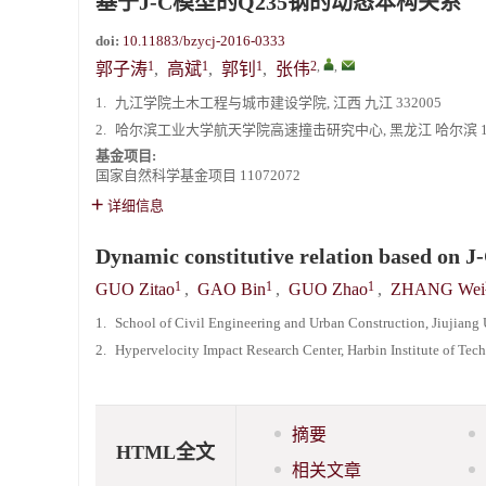
基于J-C模型的Q235钢的动态本构关系
《爆炸与冲击》2025年度优秀名单
doi:
10.11883/bzycj-2016-0333
1
1
1
2
,
,
郭子涛
,
高斌
,
郭钊
,
张伟
1.
九江学院土木工程与城市建设学院, 江西 九江 332005
2.
哈尔滨工业大学航天学院高速撞击研究中心, 黑龙江 哈尔滨 15
基金项目:
国家自然科学基金项目
11072072
详细信息
Dynamic constitutive relation based on J
1
1
1
GUO Zitao
,
GAO Bin
,
GUO Zhao
,
ZHANG Wei
1.
School of Civil Engineering and Urban Construction, Jiujiang 
2.
Hypervelocity Impact Research Center, Harbin Institute of Te
摘要
HTML全文
相关文章