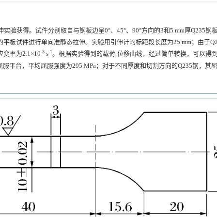
获得。试件分别取自与钢板边呈0°、45°、90°方向的3和5 mm厚Q235钢
向的平板试件进行单向准静态拉伸。实验用引伸计的标距段长度为25 mm；由于Q2
-3
-1
率为2.1×10
s
。根据实验得到的载荷-位移曲线，经过简单转换，可以得
屈服平台，平均屈服强度为295 MPa；对于不同厚度和切割方向的Q235钢，其