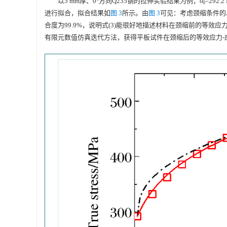
以5 mm厚、0°方向Q235钢的拉伸实验结果为例，
σ
=292.
0
进行拟合，拟合结果如
图 3
所示。由
图 3
可见：考虑颈缩条件的J
合度为99.9%，说明式(3)能很好地描述材料在颈缩前的等效应
有限元数值仿真迭代方法，获得平板试件在颈缩后的等效应力-