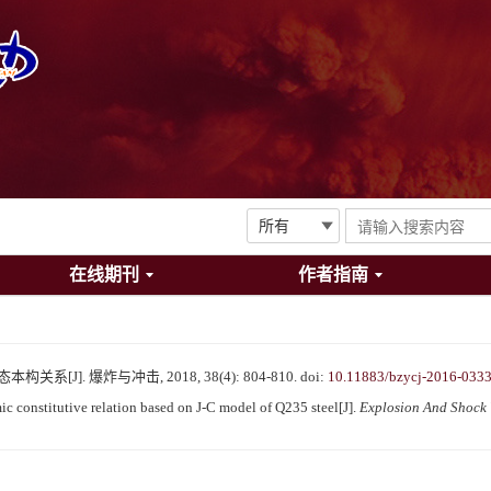
在线期刊
作者指南
系[J]. 爆炸与冲击, 2018, 38(4): 804-810.
doi:
10.11883/bzycj-2016-033
onstitutive relation based on J-C model of Q235 steel[J].
Explosion And Shock