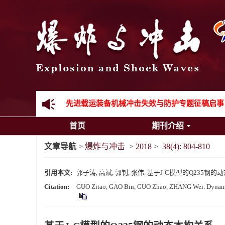
《爆炸与冲击》向2024年度审稿专家致谢
《爆炸与冲击》2025年度优秀名单
先进载运装备机械冲击失效与防护专题征稿启事
首页
期刊介绍
金属材料动态多尺度断裂专题征稿启事
文章导航
>
爆炸与冲击
>
2018
>
38(4): 804-810
结构物高速出入水问题专题征稿启事
引用本文:
郭子涛, 高斌, 郭钊, 张伟. 基于J-C模型的Q235钢的动态本构关
《爆炸与冲击》第一届青年编委入选人员名单
Citation:
GUO Zitao, GAO Bin, GUO Zhao, ZHANG Wei. Dynamic c
《爆炸与冲击》向2024年度审稿专家致谢