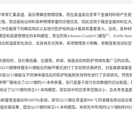
中常常汇集高温、高压等瞬态物理现象，而在高温高应变率下金属材料将产生很
性强，而且能给出材料各种物理参量的历程信息，因此适用于描述金属材料在大
在冲击载荷下的瞬态响应以及现代防护结构设计都具有重要意义。目前，各种材
[
1
]
度物理化的本构模型，常见的有Johnson-Cook(J-C)模型
、Zerilli-Ar
化效应和温度软化效应，且具有形式简单、各项物理意义明确、参数容易测试标
配合度较好，且价格低廉，在建筑、桥梁、船舶及结构防护领域有着广泛的应用
对Q235钢弹体撞击45钢板后的破坏模式进行了实验和仿真研究，对金属玻璃基
多层Q235钢板在不同弹体撞击后的防护性能和失效特性进行了实验研究。然而
[
5
]
伟等
虽给出了Q235钢的J-C本构参量，但只是基于部分实验数据的近似取值
给出了Q235钢的修正J-C本构模型，但实验中的应变率范围过小，且未考虑温
B)和霍普金森拉杆(SHTB)系统，研究Q235钢在常温至900 ℃的准静态和动态
值仿真结果，提出Q235钢的修正J-C本构模型。本研究中所用的Q235钢材料