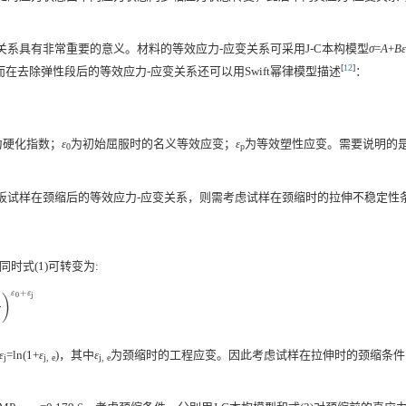
系具有非常重要的意义。材料的等效应力-应变关系可采用J-C本构模型
σ
=
A
+
Bε
[
12
]
而在去除弹性段后的等效应力-应变关系还可以用Swift幂律模型描述
：
为硬化指数；
ε
为初始屈服时的名义等效应变；
ε
为等效塑性应变。需要说明的
0
p
板试样在颈缩后的等效应力-应变关系，则需考虑试样在颈缩时的拉伸不稳定性
同时式(1)可转变为:
+
ε
ε
0
j
)
ε
0
+
ε
j
ε
=ln(1+
ε
)，其中
ε
为颈缩时的工程应变。因此考虑试样在拉伸时的颈缩条件
j
j, e
j, e