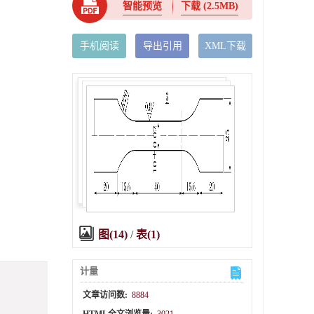
智能预览
下载
(2.5MB)
手机阅读
导出引用
XML下载
图(14)
/
表(1)
计量
文章访问数:
8884