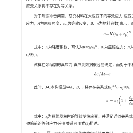
应变关系将不存在对等关系。
对于瞬态冲击问题，研究材料在大应变下的等效应力-应变关
应力，
A
为屈服强度，
ε
为等效应变，
B
、
n
为材料参数)表示，
eq
N
=
(
+
)
σ
=
K
(
ε
0
+
ε
p
)
N
σ
K
ε
ε
0
p
N
式中：
K
为强度系数，可认为
K
=
σ
/
ε
，
σ
为屈服应力；
N
0
0
0
ε
很小。
p
试样在颈缩前的真应力-真应变数据很容易确定，而对于平
d
/
d
=
d
σ
/
d
ε
=
σ
σ
ε
σ
n
-1
此时，J-C本构模型中
A
、
B
、
n
将存在关系式
Bε
(
n
-
ε
)=
A
，
j
j
ε
(
p
=
1
+
σ
=
σ
0
(
1
+
ε
p
ε
0
)
σ
σ
0
ε
0
式中：
ε
为颈缩发生时的等效塑性应变，并满足近似关系式
j
颈缩前的等效应力-应变关系可用式(3)描述。