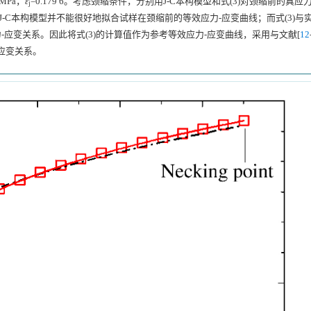
2 MPa，
ε
=0.179 6。考虑颈缩条件，分别用J-C本构模型和式(3)对颈缩前的真应
j
-C本构模型并不能很好地拟合试样在颈缩前的等效应力-应变曲线；而式(3)与
力-应变关系。因此将式(3)的计算值作为参考等效应力-应变曲线，采用与文献[
12
应变关系。