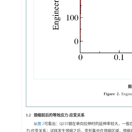
图
Figure 2.
Engine
1.2 颈缩前后的等效应力-应变关系
从
图 2
可看出：Q235钢在单向拉伸时的延伸率较大，一
力-应变关系；试样发生颈缩之后，变形集中在颈缩区域，颈缩