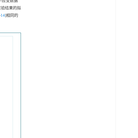
力-应变数据
实验结果的拟
-
14
]相同的