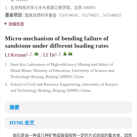
2.
北京科技大学土木与资源工程学院，北京 100083
基金项目:
国家自然科学基金（51674016，51274025，51534002）
详细信息
Micro-mechanism of bending failure of
sandstone under different loading rates
1, 2
,
1, 2
,
,
LI Kexuan
,
LI Tie
1.
State Key Laboratory of High-efficiency Mining and Safety of
Metal Mines, Ministry of Education, University of Science and
Technology Beijing, Beijing 100083, China
2.
School of Civil and Resource Engineering, University of Science
and Technology Beijing, Beijing 100083, China
摘要
HTML全文
岩石是由一种或几种矿物或玻璃按照一定的方式组成的集合体，因而