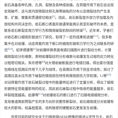
岩石具备各种孔隙、孔洞、裂隙及各种成岩缝。在荷载作用下岩石会出现
宏观破坏，这与其内部微裂纹和孔隙等缺陷的分布以及微裂纹的产生发
[
1
]
育、扩展、聚集和贯通密切相关
。因此，岩石断裂是外部力学加载及内
部结构共同决定的，岩石断口表面形貌通常能揭示其变形破坏的本质，是
[
2
]
联系岩石断裂宏观力学行为和微观破裂机制间的桥梁
。近年来，学者们
[
3
-
5
]
对岩石断口细观形貌进行了研究，取得了一定的成果和进展
。但多数
集中在对岩爆、动态荷载作用下断口的细观形貌和力学行为之间联系的研
[
6
-
8
]
[
1
]
究
。如李德建等
对岩爆碎屑表面电镜扫描图片进行裂纹分析，计算
细观裂纹分形维数，表明岩爆裂纹的分形维数与岩爆发生过程的应力转化
[
9
]
过程密切相关。朱珍德等
对大理岩破断面进行电镜扫描，得出莫尔强度
包络线在低围压作用下几乎为线性，在高围压作用下则呈非线性；探讨了
[
10
]
高围压高水压作用下破裂的微观损伤特性和微观损伤力学机理。Li等
对动荷载作用下岩石破裂过程中的能量特征进行了定量分析，得出了细观
形貌特征受能量影响的结论，因此岩石破裂过程中吸收的能量越多，岩石
[
11
]
碎裂程度越高。赵康等
对岩爆岩石的断口进行了扫描电镜细观分析，
发现巷道围岩劈裂产生的多为台阶状脆性断裂纹，岩石细观成分对岩爆有
较大的影响，结晶程度高、结构致密的硬脆岩石更易发生岩爆。
但是目前的研究中关于扫描电镜(SEM)图像的描述以定性为主，岩石