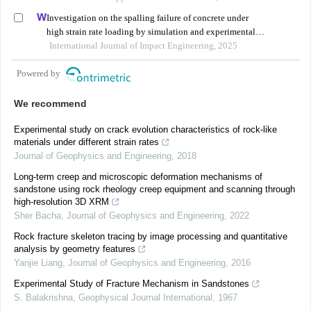
Investigation on the spalling failure of concrete under
high strain rate loading by simulation and experimental
method
International Journal of Impact Engineering, 2025
Powered by
We recommend
Experimental study on crack evolution characteristics of rock-like
materials under different strain rates
Journal of Geophysics and Engineering
,
2018
Long-term creep and microscopic deformation mechanisms of
sandstone using rock rheology creep equipment and scanning through
high-resolution 3D XRM
Sher Bacha
,
Journal of Geophysics and Engineering
,
2022
Rock fracture skeleton tracing by image processing and quantitative
analysis by geometry features
Yanjie Liang
,
Journal of Geophysics and Engineering
,
2016
Experimental Study of Fracture Mechanism in Sandstones
S. Balakrishna
,
Geophysical Journal International
,
1967