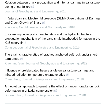
Relation between crack propagation and internal damage in sandstone
during shear failure
Journal of Geophysics and Engineering
,
2018
In Situ Scanning Electron Microscope (SEM) Observations of Damage
and Crack Growth of Shale
Zhendong Cui
,
Microscopy and Microanalysis
,
2018
Engineering geological characteristics and the hydraulic fracture
propagation mechanism of the sand-shale interbedded formation in the
Xu5 reservoir
Cong Lu
,
Journal of Geophysics and Engineering
,
2015
The strain characteristics of cracked anchored soft rock under short-
term creep
Xiaoming Sun
,
Journal of Geophysics and Engineering
,
2022
Influence of prefabricated fissure angle on sandstone damage and
infrared radiation temperature characteristics
Cheng Fuqi
,
Journal of Geophysics and Engineering
,
2018
A theoretical approach to quantify the effect of random cracks on rock
deformation in uniaxial compression
Shuwei Zhou
,
Journal of Geophysics and Engineering
,
2018