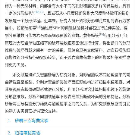
作为一种天然材料，内部含有大小不同的孔隙和层次多样的微裂纹，具有
[
7
,
12
-
13
]
一定的分形结构
，且岩石从小尺度微断裂到大尺度整体破坏的损伤
发展是一个分形过程。近年来，研究人员开始将分形理论应用到岩石力学
[
14
]
当中，如彭瑞东等
通过带SEM的伺服试验机对岩石进行拉伸实验，得
[
15
]
到分形维数可作为岩石表面细观形貌的参数。黄冬梅等
应用分形几何
原理对大理岩单轴压缩下的破坏裂纹细观图像进行计算，得出断口的分形
维数与破坏荷载之间有一定的关系。但综合现有文献资料，对岩石损伤细
观裂纹的分形特征研究仍较少，对于砂岩弯曲荷载下的断裂破坏细观描述
则更为少见。
本文以某煤矿关键层砂岩为研究对象，对砂岩施以不同加载速率的弯
曲荷载直至断裂，分别对弯曲断裂破坏面细观结构进行扫描电镜观察，对
其细观形态和微破裂形式进行分析，利用分形理论计算扫描电镜下的裂纹
分形盒维数，分析不同加载速率下砂岩弯曲折断破坏面的分形特征，分析
砂岩弯曲破裂面分形维数与加载速率之间的关系，为研究顶板破断而引发
的动力灾害机理提供理论支持。
1. 砂岩三点弯曲实验
2. 扫描电镜实验