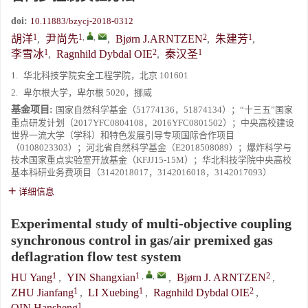
doi:
10.11883/bzycj-2018-0312
1
1
,
,
2
1
胡洋
,
尹尚先
,
Bjørn J.ARNTZEN
,
朱建芳
,
1
2
1
李雪冰
,
Ragnhild Dybdal OIE
,
秦汉圣
1.
华北科技学院安全工程学院，北京 101601
2.
卑尔根大学，卑尔根 5020，挪威
基金项目:
国家自然科学基金（51774136，51874134）；“十三五”国家
重点研发计划（2017YFC0804108，2016YFC0801502）；中央高校建设
世界一流大学（学科）和特色发展引导专项国际合作项目
（0108023303）；河北省自然科学基金（E2018508089）；爆炸科学与
技术国家重点实验室开放基金（KFJJ15-15M）；华北科技学院中央高校
基本科研业务费项目（3142018017，3142016018，3142017093）
详细信息
Experimental study of multi-objective coupling
synchronous control in gas/air premixed gas
deflagration flow test system
1
1
,
,
2
HU Yang
,
YIN Shangxian
,
Bjørn J. ARNTZEN
,
1
1
2
ZHU Jianfang
,
LI Xuebing
,
Ragnhild Dybdal OIE
,
1
QIN Hansheng