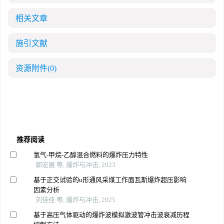
相关文章
施引文献
资源附件
(0)
推荐阅读
氢气-甲烷-乙醇混合燃料的爆炸压力特性
郭宏展 等, 爆炸与冲击, 2023
基于正交试验的u形通风采煤工作面瓦斯爆炸超压影响
因素分析
刘佳佳 等, 爆炸与冲击, 2025
基于高压气体驱动的爆炸波模拟激波管冲击波衰减历程