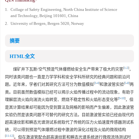
1.
Collage of Safety Engineering, North China Institute of Science
and Technology, Beijing 101601, China
2.
University of Bergen, Bergen 5020, Norway
摘要
HTML全文
[
1
-
2
]
煤矿井下瓦斯/空气预混气体爆燃给安全生产带来了极大的灾害
，
同时该类问题也一直是力学学科和安全学科所研究的经典问题和前沿问
[
3
-
4
]
[
5
-
8
]
题。近年来，学者们对其研究方法可分为数值模拟
和激波管实验
两
类。目前虽然数值模拟已经可以揭示火焰传播过程中的流动现象，有助于
[
9
-
10
]
理解层流火焰向湍流火焰转变、燃烧不稳定性和火焰形态变化等
，但
是其计算结果却可能因为受到算法及网格的影响而产生偏差，因此激波管
实验仍然是该类问题不可替代的研究方法。目前激波管实验已经由现代的
超高速纹影和瞬态光谱测试系统取代了传统的压力火焰速度传感器测试系
统，可以得到预混气体爆燃过程中激波的演化过程及火焰的微观结构
[
11
-
12
]
。但在激波管配合超高速纹影和瞬态光谱系统进行微观流场测试时