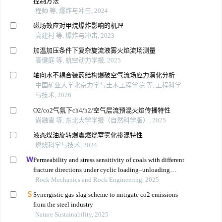
控制方法
程帅 等, 爆炸与冲击, 2024
磁场效应对甲烷爆炸影响的机理
高建村 等, 爆炸与冲击, 2023
加温加压条件下复杂旋流液雾火焰流场测量
高健庭 等, 航空动力学报, 2025
轴向水不耦合装药结构爆破空气流场应力演化分析
中国矿业大学北京力学与土木工程学院 等, 工程科学
与技术, 2026
O2/co2气氛下ch4/h2/空气层流预混火焰传播特性
尚融雪 等, 东北大学学报（自然科学版）, 2025
液态煤油旋转爆震燃烧室雾化掺混特性
燃烧科学与技术, 2024
Permeability and stress sensitivity of coals with different
fracture directions under cyclic loading–unloading
conditions: a case study of the xutuan coal mine in
Rock Mechanics and Rock Engineering, 2025
huaibei coalfield, china
Synergistic gas-slag scheme to mitigate co2 emissions
from the steel industry
Nature Sustainability, 2025