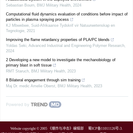
Sebastian Bourn
,
BMJ Military Health
,
2024
Computational fluid dynamics evaluation of conditions before impact of
particles in plasma spraying process
KJ Mbwebwe
,
Suid-Afrikaanse Tydskrif vir Natuurwetenskap en
Tegnologie
,
2021
Improving the flame retardancy properties of PLA/PC blends
Yoldas Seki
,
Advanced Industrial and Engineering Polymer Research
,
2024
2 Developing a new model to investigate the mechanobiology of
primary blast in soft tissue
RMT Staruch
,
BMJ Military Health
,
2023
8 Bilateral engagement through sim training
Maj Dr. medic Amelie Oberst
,
BMJ Military Health
,
2023
Powered by
Website copyright © 2005 《爆炸与冲击》编辑部
蜀ICP备11011126号-3
.