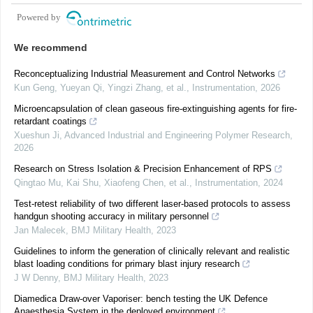
Powered by
We recommend
Reconceptualizing Industrial Measurement and Control Networks
Kun Geng, Yueyan Qi, Yingzi Zhang, et al.
,
Instrumentation
,
2026
Microencapsulation of clean gaseous fire-extinguishing agents for fire-
retardant coatings
Xueshun Ji
,
Advanced Industrial and Engineering Polymer Research
,
2026
Research on Stress Isolation & Precision Enhancement of RPS
Qingtao Mu, Kai Shu, Xiaofeng Chen, et al.
,
Instrumentation
,
2024
Test-retest reliability of two different laser-based protocols to assess
handgun shooting accuracy in military personnel
Jan Malecek
,
BMJ Military Health
,
2023
Guidelines to inform the generation of clinically relevant and realistic
blast loading conditions for primary blast injury research
J W Denny
,
BMJ Military Health
,
2023
Diamedica Draw-over Vaporiser: bench testing the UK Defence
Anaesthesia System in the deployed environment