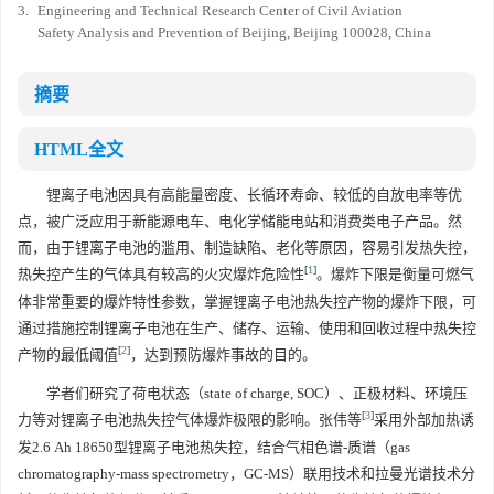
3.
Engineering and Technical Research Center of Civil Aviation
Safety Analysis and Prevention of Beijing, Beijing 100028, China
摘要
HTML全文
锂离子电池因具有高能量密度、长循环寿命、较低的自放电率等优
点，被广泛应用于新能源电车、电化学储能电站和消费类电子产品。然
而，由于锂离子电池的滥用、制造缺陷、老化等原因，容易引发热失控，
[
1
]
热失控产生的气体具有较高的火灾爆炸危险性
。爆炸下限是衡量可燃气
体非常重要的爆炸特性参数，掌握锂离子电池热失控产物的爆炸下限，可
通过措施控制锂离子电池在生产、储存、运输、使用和回收过程中热失控
[
2
]
产物的最低阈值
，达到预防爆炸事故的目的。
学者们研究了荷电状态（state of charge, SOC）、正极材料、环境压
[
3
]
力等对锂离子电池热失控气体爆炸极限的影响。张伟等
采用外部加热诱
发2.6 Ah 18650型锂离子电池热失控，结合气相色谱-质谱（gas
chromatography-mass spectrometry，GC-MS）联用技术和拉曼光谱技术分