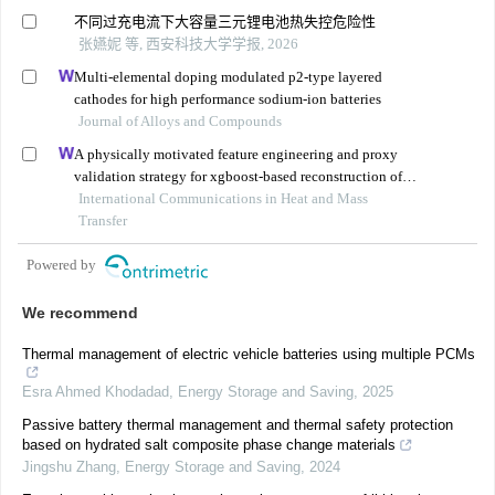
不同过充电流下大容量三元锂电池热失控危险性
张嬿妮 等, 西安科技大学学报, 2026
Multi-elemental doping modulated p2-type layered
cathodes for high performance sodium-ion batteries
Journal of Alloys and Compounds
A physically motivated feature engineering and proxy
validation strategy for xgboost-based reconstruction of
thermal conductivity in supercritical hydrocarbon fluids
International Communications in Heat and Mass
Transfer
Powered by
We recommend
Thermal management of electric vehicle batteries using multiple PCMs
Esra Ahmed Khodadad
,
Energy Storage and Saving
,
2025
Passive battery thermal management and thermal safety protection
based on hydrated salt composite phase change materials
Jingshu Zhang
,
Energy Storage and Saving
,
2024