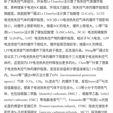
析了热失控气体组分，并采用Le Chatelier法计算了热失控气体爆炸极
限，表明锂离子电池SOC越高、环境压力越低，热失控气体的爆炸极限范
[
4
]
围越宽。郭超超等
通过Le Chatelier法计算了钴酸锂（LiCoO
，LCO）
2
电池热失控气体的爆炸极限，SOC对LCO电池热失控气体的爆炸下限影响
[
5
]
较小，对爆炸上限影响较大，随着SOC的增大，爆炸上限增大。Li等
采
用Le Chatelier法计算了镍钴铝酸锂（LiNiCoAlO
，NCA）电池和磷酸铁
2
锂（LiFePO
，LFP）电池热失控产物的爆炸极限，相对于NCA电池，LFP
4
电池泄放气体的爆炸下限较大，爆炸极限范围较窄；随着SOC的降低，
[
6
]
LFP电池泄放气体的爆炸下限先趋于稳定，后急速升高。Wang等
通过实
验证实了LFP电池热失控气体的爆炸下限要低于三元锂离子电池热失控气
[
2
]
体的，这是因为LFP电池热失控时释放出更多的H
。Chen等
计算了锂离
2
子电池热失控气体的爆炸极限，发现实验值和计算值误差在2.1%范围
[
7
]
内。Baird等
通过4种方法计算了EPA（environmental protection
[
8
]
agency）气体（CO
、CH
、H
混合气）的爆炸下限，发现Jones法
与实
2
4
2
验值最接近。锂离子电池热失控气体不仅包含H
、CO等小分子可燃性气
2
体，也包括碳酸二甲酯（dimethyl carbonate, DMC）、碳酸甲乙酯（ethyl
[
9
-
10
]
[
10
]
methyl carbonate, EMC）等电解液蒸气
。Fernandes等
利用2 m光程
长度的傅里叶变换红外（Fourier transform infrared，FTIR）吸收光谱技术
和低温N
冷却汞镉碲化（mercury cadmium telluride，MCT）探测器分析
2