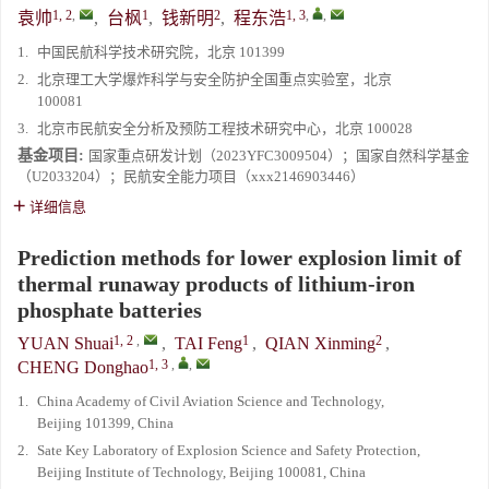
1, 2
,
1
2
1, 3
,
,
袁帅
,
台枫
,
钱新明
,
程东浩
1.
中国民航科学技术研究院，北京 101399
2.
北京理工大学爆炸科学与安全防护全国重点实验室，北京
100081
3.
北京市民航安全分析及预防工程技术研究中心，北京 100028
基金项目:
国家重点研发计划（2023YFC3009504）；国家自然科学基金
（U2033204）；民航安全能力项目（xxx2146903446）
详细信息
Prediction methods for lower explosion limit of
thermal runaway products of lithium-iron
phosphate batteries
1, 2
,
1
2
YUAN Shuai
,
TAI Feng
,
QIAN Xinming
,
1, 3
,
,
CHENG Donghao
1.
China Academy of Civil Aviation Science and Technology,
Beijing 101399, China
2.
Sate Key Laboratory of Explosion Science and Safety Protection,
Beijing Institute of Technology, Beijing 100081, China