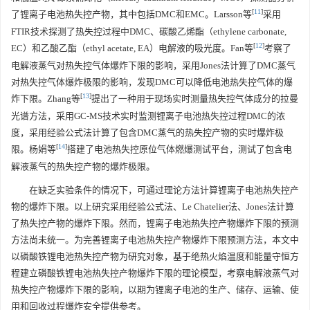
[
11
]
了锂离子电池热失控产物，其中包括DMC和EMC。Larsson等
采用
FTIR技术探测了热失控过程中DMC、碳酸乙烯酯（ethylene carbonate,
[
12
]
EC）和乙酸乙酯（ethyl acetate, EA）电解液的吸光度。Fan等
考察了
电解液蒸气对热失控气体爆炸下限的影响，采用Jones法计算了DMC蒸气
对热失控气体爆炸极限的影响，发现DMC可以降低电池热失控气体的爆
[
13
]
炸下限。Zhang等
提出了一种用于现场实时测量热失控气体成分的拉曼
光谱方法，采用GC-MS技术实时监测锂离子电池热失控过程DMC的浓
度，采用经验公式法计算了包含DMC蒸气的热失控产物的实时爆炸极
[
14
]
限。杨娟等
搭建了电池热失控原位气体燃爆测试平台，测试了包含电
解液蒸气的热失控产物的爆炸极限。
在缺乏实验条件的情况下，可通过理论方法计算锂离子电池热失控产
物的爆炸下限。以上研究采用经验公式法、Le Chatelier法、Jones法计算
了热失控产物的爆炸下限。然而，锂离子电池热失控产物爆炸下限的预测
方法尚未统一。为完善锂离子电池热失控产物爆炸下限预测方法，本文中
以磷酸铁锂电池热失控产物为研究对象，基于绝热火焰温度和能量守恒方
程建立磷酸铁锂电池热失控产物爆炸下限的理论模型，考察电解液蒸气对
热失控产物爆炸下限的影响，以期为锂离子电池的生产、储存、运输、使
用和回收过程爆炸安全提供参考。