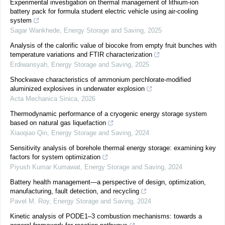
Experimental investigation on thermal management of lithium-ion
battery pack for formula student electric vehicle using air-cooling
system
Sagar Wankhede
,
Energy Storage and Saving
,
2025
Analysis of the calorific value of biocoke from empty fruit bunches with
temperature variations and FTIR characterization
Erdiwansyah
,
Energy Storage and Saving
,
2025
Shockwave characteristics of ammonium perchlorate-modified
aluminized explosives in underwater explosion
Acta Mechanica Sinica
,
2026
Thermodynamic performance of a cryogenic energy storage system
based on natural gas liquefaction
Xiaoqiao Qin
,
Energy Storage and Saving
,
2024
Sensitivity analysis of borehole thermal energy storage: examining key
factors for system optimization
Piyush Kumar Kumawat
,
Energy Storage and Saving
,
2024
Battery health management—a perspective of design, optimization,
manufacturing, fault detection, and recycling
Pavel M. Roy
,
Energy Storage and Saving
,
2024
Kinetic analysis of PODE1–3 combustion mechanisms: towards a