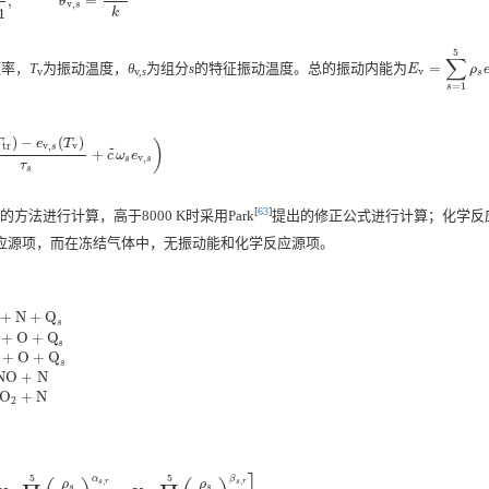
,
=
v
,
s
/
T
v
−
1
,
θ
v
,
s
=
h
v
s
k
θ
v
,
s
k
1
5
∑
频率，
T
为振动温度，
θ
为组分
s
的特征振动温度。总的振动内能为
=
E
v
=
∑
s
=
1
5
ρ
s
e
E
ρ
v
v
v,
s
s
=
1
s
)
−
(
)
T
e
T
)
tr
v
,
v
~
s
+
T
tr
)
−
e
v
,
s
(
T
v
)
τ
s
+
c
~
ω
s
e
v
,
s
)
c
ω
e
v
,
s
s
τ
s
[
63
]
的方法进行计算，高于8000 K时采用Park
提出的修正公式进行计算；化学反
应源项，而在冻结气体中，无振动能和化学反应源项。
+
N
+
Q
s
+
O
+
Q
s
+
O
+
Q
Q
s
O
2
+
Q
s
⇌
O
+
O
+
Q
s
N
O
+
Q
s
⇌
N
+
O
+
Q
s
N
2
+
O
⇌
N
O
+
N
N
O
+
N
⇌
O
2
+
N
s
N
O
+
N
O
+
N
2
：
5
5
α
β
,
,
s
r
ρ
ρ
s
r
s
s