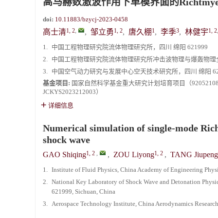
高马赫数激波作用下单模界面的Richtmye
doi:
10.11883/bzycj-2023-0458
1, 2
,
1, 2
1
3
1, 2
高士清
,
邹立勇
,
唐久棚
,
李季
,
林健宇
1.
中国工程物理研究院流体物理研究所，四川 绵阳 621999
2.
中国工程物理研究院流体物理研究所冲击波物理与爆轰物理全国
3.
中国空气动力研究与发展中心空天技术研究所，四川 绵阳 621
基金项目:
国家自然科学基金重大研究计划培育项目（92052108, 
JCKYS2023212003）
详细信息
Numerical simulation of single-mode Ri
shock wave
1, 2
,
1, 2
GAO Shiqing
,
ZOU Liyong
,
TANG Jiupeng
1.
Institute of Fluid Physics, China Academy of Engineering Phy
2.
National Key Laboratory of Shock Wave and Detonation Physics
621999, Sichuan, China
3.
Aerospace Technology Institute, China Aerodynamics Researc