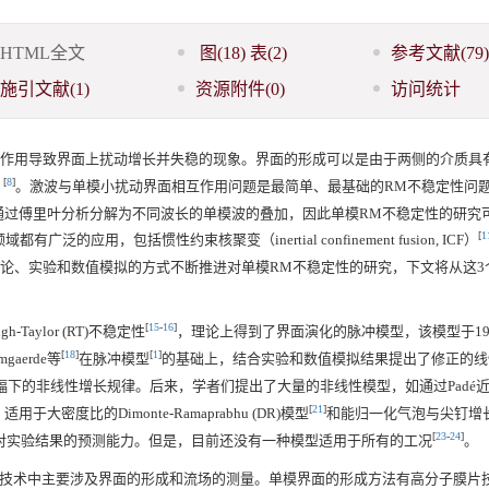
HTML全文
图
(18)
表
(2)
参考文献
(79)
施引文献
(1)
资源附件
(0)
访问统计
作用导致界面上扰动增长并失稳的现象。界面的形成可以是由于两侧的介质具
[
8
]
）
。激波与单模小扰动界面相互作用问题是最简单、最基础的RM不稳定性问题
通过傅里叶分析分解为不同波长的单模波的叠加，因此单模RM不稳定性的研究
[
1
泛的应用，包括惯性约束核聚变（inertial confinement fusion, ICF）
论、实验和数值模拟的方式不断推进对单模RM不稳定性的研究，下文将从这3
[
15
-
16
]
Taylor (RT)不稳定性
，理论上得到了界面演化的脉冲模型，该模型于19
[
18
]
[
1
]
mgaerde等
在脉冲模型
的基础上，结合实验和数值模拟结果提出了修正的线
下的非线性增长规律。后来，学者们提出了大量的非线性模型，如通过Padé
[
21
]
适用于大密度比的Dimonte-Ramaprabhu (DR)模型
和能归一化气泡与尖钉增
[
23
-
24
]
对实验结果的预测能力。但是，目前还没有一种模型适用于所有的工况
。
验技术中主要涉及界面的形成和流场的测量。单模界面的形成方法有高分子膜片