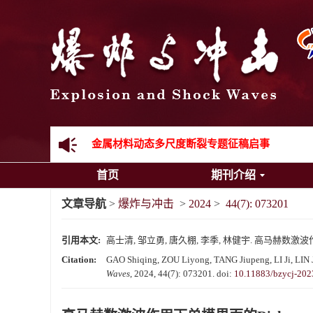
《爆炸与冲击》向2024年度审稿专家致谢
《爆炸与冲击》2025年度优秀名单
先进载运装备机械冲击失效与防护专题征稿启事
金属材料动态多尺度断裂专题征稿启事
首页
期刊介绍
结构物高速出入水问题专题征稿启事
文章导航
>
爆炸与冲击
>
2024
>
44(7): 073201
《爆炸与冲击》第一届青年编委入选人员名单
引用本文:
高士清, 邹立勇, 唐久棚, 李季, 林健宇. 高马赫数激波作用下单
《爆炸与冲击》向2024年度审稿专家致谢
Citation:
GAO Shiqing, ZOU Liyong, TANG Jiupeng, LI Ji, LIN 
Waves
, 2024, 44(7): 073201.
doi:
10.11883/bzycj-202
《爆炸与冲击》2025年度优秀名单