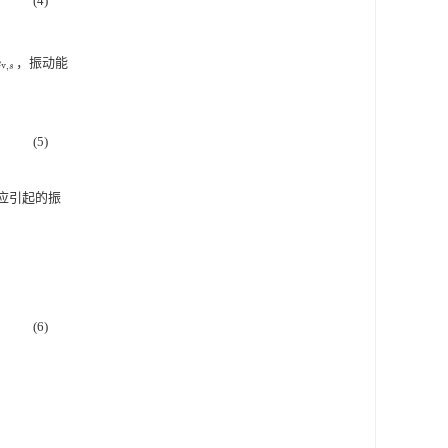
(4)
，振动能
v
,
s
e
v
,
s
(5)
应引起的振
(6)