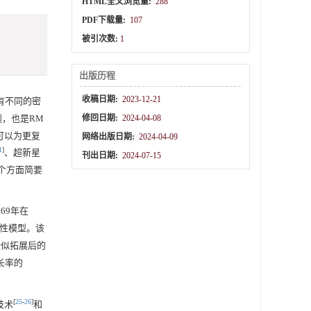
HTML全文浏览量:
288
PDF下载量:
107
被引次数:
1
出版历程
收稿日期:
2023-12-21
有不同的密
，也是RM
修回日期:
2024-04-08
可以为更复
网络出版日期:
2024-04-09
1
]
、超新星
刊出日期:
2024-07-15
个方面简要
69年在
性模型。该
近似拓展后的
长率的
[
25
-
26
]
技术
和