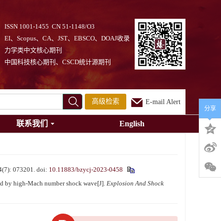
ISSN 1001-1455 CN 51-1148/O3
EI、Scopus、CA、JST、EBSCO、DOAJ收录
力学类中文核心期刊
中国科技核心期刊、CSCD统计源期刊
高级检索
E-mail Alert
分享
联系我们
English
: 073201.
doi:
10.11883/bzycj-2023-0458
sed by high-Mach number shock wave[J].
Explosion And Shock