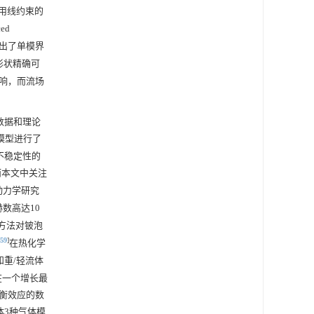
用线约束的
ced
出了单模界
形状精确可
响，而流场
数据和理论
性模型进行了
不稳定性的
而本文中关注
动力学研究
中马赫数高达10
方法对铍泡
59
]
在热化学
和重/轻流体
在一个增长最
衡效应的数
体3种气体模