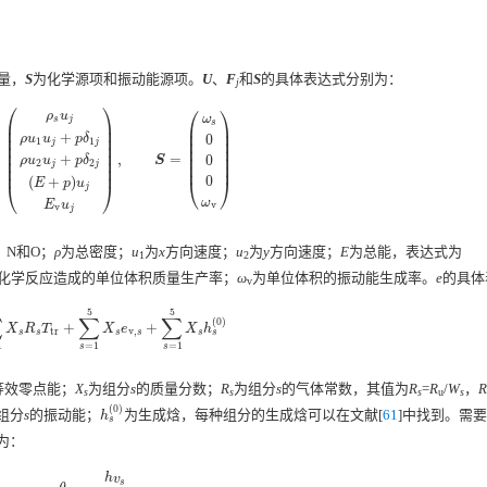
S
通量，
S
为化学源项和振动能源项。
U
、
F
和
S
的具体表达式分别为：
j
⎛
⎞
⎛
⎞
ρ
u
ω
s
j
⎜
⎟
s
⎜
⎟
⎜
⎟
⎜
⎟
+
0
ρ
u
u
p
δ
⎜
⎟
1
1
⎜
⎟
j
j
⎜
⎟
⎜
⎟
⎜
⎟
⎜
⎟
,
=
+
0
ρ
u
1
u
j
+
p
δ
1
j
ρ
u
2
u
j
+
p
δ
2
j
(
E
+
p
)
u
j
E
v
u
j
)
,
S
=
(
ω
s
0
0
0
ω
v
)
S
ρ
u
u
p
δ
⎜
⎟
2
2
⎜
⎟
j
j
⎜
⎟
0
(
+
)
⎝
⎠
E
p
u
⎝
⎠
j
ω
E
u
v
v
j
、N和O；
ρ
为总密度；
u
为
x
方向速度；
u
为
y
方向速度；
E
为总能，表达式为
1
2
化学反应造成的单位体积质量生产率；
ω
为单位体积的振动能生成率。
e
的具体
v
5
5
∑
∑
∑
(
0
)
+
+
5
X
s
R
s
T
tr
+
∑
s
=
1
5
X
s
e
v
,
s
+
∑
s
=
1
5
X
s
h
s
(
0
)
X
R
T
X
e
X
h
tr
v
,
s
s
s
s
s
s
1
=
1
=
1
s
s
等效零点能；
X
为组分
s
的质量分数；
R
为组分
s
的气体常数，其值为
R
=
R
/
W
，
R
s
s
s
u
s
(
0
)
组分
s
的振动能；
为生成焓，每种组分的生成焓可以在文献[
61
]中找到。需
h
s
(
0
)
h
s
为：
h
v
s