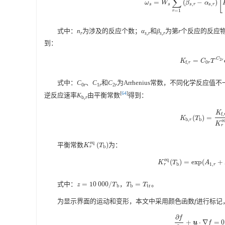
[
∑
=
(
−
)
ω
s
=
W
s
∑
r
=
1
n
r
(
β
s
,
r
−
α
s
,
r
)
[
K
f
ω
W
β
α
,
,
s
s
s
r
s
r
=
1
r
式中：
n
为涉及的反应个数；
α
和
β
为第
r
个反应的反应
r
s,r
s,r
到：
C
=
K
f
,
r
=
C
0
r
T
C
2
r
2
K
C
T
r
0
f
,
r
r
式中：
C
、
C
和
C
为Arrhenius常数，不同化学反应值
0
r
1
r
2
r
[
64
]
逆反应速率
K
由平衡常数
得到：
b,
r
K
f
,
(
)
=
K
b
,
r
(
T
b
)
=
K
f
,
r
(
T
K
T
b
,
b
r
e
K
r
eq
平衡常数
(
)
为：
K
r
eq
(
T
b
)
K
T
b
r
eq
(
)
=
exp
(
+
K
r
eq
(
T
b
)
=
exp
(
A
1
,
r
K
T
A
b
1
,
r
r
式中：
=
10
000
/
，
=
。
z
=
10
000
/
T
b
T
b
=
T
tr
z
T
T
T
b
b
tr
为显示界面的运动和变形，本文中采用颜色函数
f
进行标记
∂
f
+
⋅
∇
=
0
∂
f
∂
t
+
u
⋅
∇
f
=
0
u
f