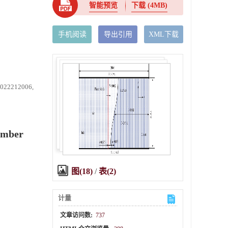
智能预览
下载
(4MB)
手机阅读
导出引用
XML下载
212006,
umber
图(18)
/
表(2)
计量
文章访问数:
737