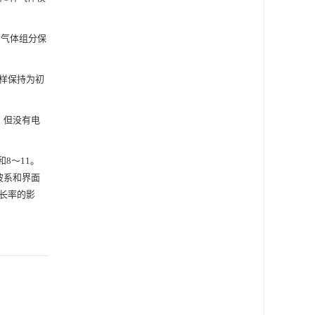
，气体组分保
分同样保持为初
应，但没有电
8～11。
波系和界面
长率的影