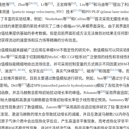
[
29
]
[
30
-
31
]
[
32
]
[
33
]
[
34
]
[
35
]
喜胜等
、Zhai等
、Li等
、王宏辉等
、Liu等
和马迪等
提出了利
[
37
-
38
]
（particle image velocimetry, PIV）技术
和PIV-PLIF (planar laser indu
[
40
]
[
41
]
富的实验结果，例如：Niederhaus等
和Collins等
首次采用无膜技术给
过线约束肥皂膜的新技术研究了二维小振幅air/SF
单模界面演化，由于其界面
6
数值结果提供基础的参考数据。但是目前界面形成方法无法做到对结果无任何影
时获得流动的速度场和压力场等精确的分布信息。
数值模拟越来越被广泛应用在单模RM不稳定性的研究中。数值模拟可以同实验
[
43
]
ai等
采用基于切割网格的MuSiC+和CCGF程序对广泛使用的线性和非线
数值模拟能精细地给出流场信息，并可采用控制变量的方式揭示不同因素对RM
]
[
44
,
48
-
49
]
[
50
-
51
]
[
52
]
[
53
]
[
54
-
55
]
、湍流
、化学反应
、真实气体模型
、磁场
和强度
等。
[
56
]
上较难开展研究，目前主要通过数值模拟进行研究。例如，Sun等
通过分子
[
57
]
响。Dell等
通过SPH (smoothed particle hydrodynamics)模拟了冻结流
[
58
]
数，并且马赫数会影响初始扰动增长率的峰值。Rikanati等
采用界面追踪
[
始大振幅和高激波马赫数都会导致初始增长率低于线性理论预测。Samtaney等
[
60
]
性现象进行了数值模拟。Zanotti等
采用高阶自适应程序研究了轻/重流体
研究发现，激波马赫数的增大会导致扰动增长的减缓，并且在激波马赫数2以内存
双原子气体介质中会出现热化学反应，产生高温非平衡现象，而考虑热化学非平
界面RM不稳定性现象，并对比冻结流气体、热非平衡气体和热化学非平衡气