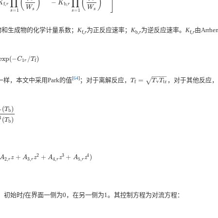
]
(
)
(
)
∏
∏
−
,
r
∏
s
=
1
5
(
ρ
s
W
s
)
α
s
,
r
−
K
b
,
r
∏
s
=
1
5
(
ρ
s
W
s
)
β
s
,
r
]
K
K
b
,
f
,
r
r
W
W
s
s
=
1
=
1
s
s
物和生成物的化学计量系数；
K
为正反应速率；
K
为逆反应速率。
K
由Arrh
f
,r
b,
r
f
,r
e
x
p
(
−
/
)
e
x
p
(
−
C
1
r
/
T
f
)
C
T
1
f
r
−
−
−
−
[
64
]
√
不一样，本文中采用Park的值
；对于离解反应，
=
，对于其他反应，
T
f
=
T
v
T
tr
T
T
T
v
tr
f
(
)
T
b
r
b
)
K
r
eq
(
T
b
)
q
(
)
T
b
2
3
4
+
+
+
)
+
A
2
,
r
z
+
A
3
,
r
z
2
+
A
4
,
r
z
3
+
A
5
,
r
z
4
)
A
z
A
z
A
z
A
z
2
,
3
,
4
,
5
,
r
r
r
r
，初始时
f
在界面一侧为0，在另一侧为1。其控制方程为对流方程：