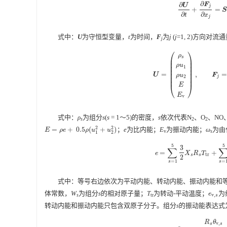
∂
∂
F
U
j
+
=
∂
U
∂
t
+
∂
F
j
∂
x
j
=
S
∂
∂
t
x
j
式中：
U
为守恒型变量，
t
为时间，
F
为
j
(
j
=1, 2)方向对流
j
⎛
⎞
ρ
s
⎜
⎟
⎜
⎟
ρ
u
⎜
⎟
1
⎜
⎟
⎜
⎟
=
,
=
U
=
(
ρ
s
ρ
u
1
ρ
u
2
E
E
v
)
,
F
j
=
(
ρ
s
u
j
U
F
ρ
u
2
⎜
⎟
j
⎝
⎠
E
E
v
式中：
ρ
为组分
s
(
s
= 1～5)的密度，
s
依次代表N
、O
、NO
s
2
2
2
2
=
+
0.5
(
+
)
；
e
为比内能；
E
为振动内能；
ω
为由
E
=
ρ
e
+
0.5
ρ
(
u
1
2
+
u
2
2
)
E
ρ
e
ρ
u
u
v
s
1
2
5
5
3
∑
=
+
e
=
∑
s
=
1
5
3
2
X
s
R
s
T
tr
+
∑
s
=
1
e
X
R
T
tr
s
s
2
=
1
=
s
s
式中：等号右边依次为平动内能、转动内能、振动内能和
体常数，
W
为组分
s
的相对原子量；
T
为转动-平动温度；
为
e
v
,
s
e
v
,
s
tr
s
转动内能和振动内能只包含双原子分子。组分
s
的振动能表达式
R
θ
v
,
s
s