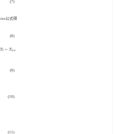
(7)
enius公式得
(8)
=
。
T
f
=
T
tr
T
T
tr
f
(9)
(10)
(11)