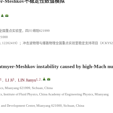
r-Meshkov不稳定性数值模拟
,
,
重点实验室，四川 绵阳621999
000
12202419）；冲击波物理与爆轰物理全国重点实验室稳定支持项目（JCKYS2022
chtmyer-Meshkov instability caused by high-Mach n
1
3
1, 2
,
,
,
LI Ji
,
LIN Jianyu
sics, Mianyang 621999, Sichuan, China
, Institute of Fluid Physics, China Academy of Engineering Physics, Mianyang
h and Development Center, Mianyang 621000, Sichuan, China