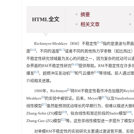
摘要
HTML全文
相关文章
[
1
-
2
]
Richtmyer-Meshkov（RM）不稳定性
指的是激波与界面
[
3
-
5
]
[
6
-
7
]
度
、不同的温度
或者不同的其他热力学参数（如比热比
不稳定性研究领域最为关心的问题之一，因为复杂的扰动可以
[
9
-
10
]
杂界面的RM不稳定性研究
提供帮助。RM不稳定性在许多领域都有广
[
12
]
[
13
]
[
14
]
爆发
、超燃冲压发动机
和气云爆炸
等领域。前人通过理
介绍相关进展。
[
1
]
1960年，Richtmyer
将RM不稳定性看作冲击加载的Reyleigh-
[
2
]
[
17
]
Meshkov
的实验中被验证。后来，Meyer等
以及Vandenboo
[
17
]
线性模型
虽然能预测扰动增长的早期行为，但难以描述大振幅
[
19
]
[
20
]
Zhang-Sohn (ZS)模型
、拟合线性和渐近阶段的Sadot模型
、
[
22
]
Zhang-Guo (ZG)模型
等。这些非线性模型进一步提升了模型
对单模RM不稳定性的实验研究主要通过激波管开展，实