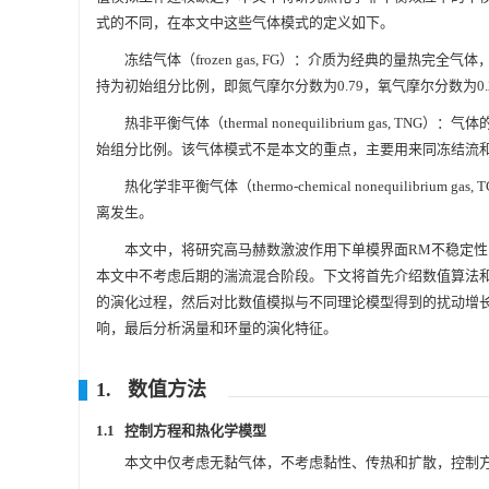
式的不同，在本文中这些气体模式的定义如下。
冻结气体（frozen gas, FG）：介质为经典的量热
持为初始组分比例，即氮气摩尔分数为0.79，氧气摩尔分数为0.
热非平衡气体（thermal nonequilibrium ga
始组分比例。该气体模式不是本文的重点，主要用来同冻结流
热化学非平衡气体（thermo-chemical nonequili
离发生。
本文中，将研究高马赫数激波作用下单模界面RM不稳定性问
本文中不考虑后期的湍流混合阶段。下文将首先介绍数值算法
的演化过程，然后对比数值模拟与不同理论模型得到的扰动增
响，最后分析涡量和环量的演化特征。
1. 数值方法
1.1 控制方程和热化学模型
本文中仅考虑无黏气体，不考虑黏性、传热和扩散，控制方程