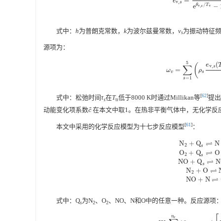
=
e
v
,
s
=
R
s
θ
v
,
s
e
θ
e
v
,
s
/
e
−
θ
T
v
,
v
s
式中：
h
为普朗克常数，
k
为波尔兹曼常数，
v
为振动特征
s
源项为：
5
(
e
(
∑
v
,
s
=
ω
v
=
∑
s
=
1
5
(
ρ
s
e
v
,
s
(
ω
ρ
v
s
=
1
s
[
62
]
式中：松弛时间
τ
在
T
低于8000 K时通过Millikan等
提出
s
tr
~
动能变化项系数
在本文中取1。在热非平衡气体中，无化学反
c
~
c
[
61
]
本文中采用的化学反应模型为十七步反应模型
：
⇌
N
+
Q
N
2
s
⇌
O
+
Q
O
2
s
⇌
N
O
+
Q
N
N
2
+
Q
s
⇌
N
+
N
+
s
⇌
N
+
O
2
⇌
N
O
+
N
式中：Q
为N
、O
、NO、N和O中的任意一种。反应源项
s
2
2
n
r