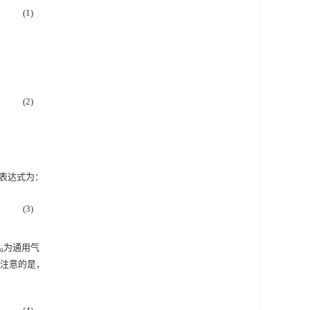
(1)
(2)
表达式为：
(3)
为通用气
u
要注意的是，