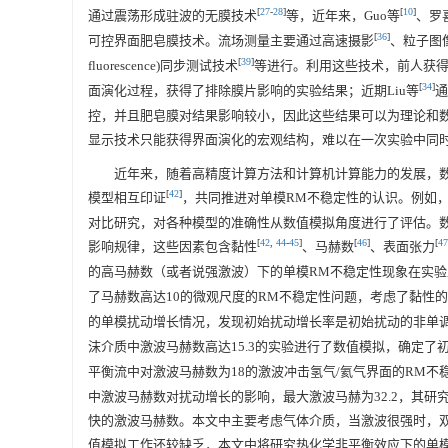
[
27
-
28
]
[
10
]
通过震荡形成驻波的无膜技术
等，近年来，Guo等
、罗
[
36
]
可控界面肥皂膜技术。流场测量主要通过高速摄影
、粒子图像测速
[
39
]
fluorescence)同步测试技术
等进行。利用这些技术，前人获得了丰
[
34
]
面演化过程，获得了排除膜片影响的实验结果；近期Liu等
通
控，并且肥皂膜对结果影响较小，因此这些结果可以为理论和
显示技术只能获得界面演化的宏观结构，难以在一次实验中同
近年来，随着高精度计算方法和计算机计算能力的发展，
[
42
]
模型相互印证
，共同推进对单模RM不稳定性的认识。例如，B
对比研究，对各种模型的准确性从数值模拟角度进行了评估。
[
42
,
44
-
45
]
[
46
]
[
47
影响规律，这些因素包含黏性
、马赫数
、表面张力
的高马赫数（或者说强激波）下的单模RM不稳定性现象在实验
了马赫数高达10的微观尺度的RM不稳定性问题，考虑了黏性的影
的单模扰动增长情况，发现初始扰动增长率是初始扰动的非单调函
沫介质中激波马赫数高达15.3的实验进行了数值模拟，确定了初
平衡流中对激波马赫数为18的激波冲击氢气/氦气界面的RM不稳定
中激波马赫数对扰动增长的影响，最大激波马赫为32.2，其
快的激波马赫数。本文中主要考虑气体介质，当激波很强时，
值模拟工作还较缺乏，本文中将研究热化学非平衡效应下的单模