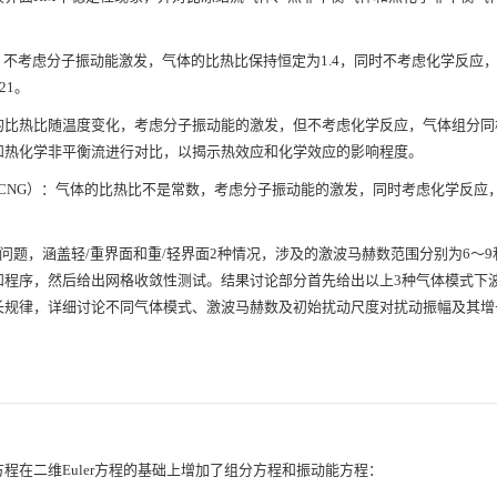
完全气体，不考虑分子振动能激发，气体的比热比保持恒定为1.4，同时不考虑化学反应
21。
s, TNG）：气体的比热比随温度变化，考虑分子振动能的激发，但不考虑化学反应，气体组
和热化学非平衡流进行对比，以揭示热效应和化学效应的影响程度。
brium gas, TCNG）：气体的比热比不是常数，考虑分子振动能的激发，同时考虑化学反
题，涵盖轻/重界面和重/轻界面2种情况，涉及的激波马赫数范围分别为6～9和
和程序，然后给出网格收敛性测试。结果讨论部分首先给出以上3种气体模式下
长规律，详细讨论不同气体模式、激波马赫数及初始扰动尺度对扰动振幅及其增
在二维Euler方程的基础上增加了组分方程和振动能方程：