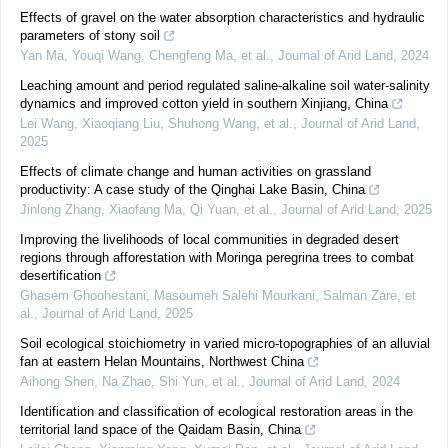
Effects of gravel on the water absorption characteristics and hydraulic
parameters of stony soil
Yan Ma, Youqi Wang, Chengfeng Ma, et al.
,
Journal of Arid Land
,
2024
Leaching amount and period regulated saline-alkaline soil water-salinity
dynamics and improved cotton yield in southern Xinjiang, China
Lei Wang, Xiaoqiang Liu, Shuhong Wang, et al.
,
Journal of Arid Land
,
2025
Effects of climate change and human activities on grassland
productivity: A case study of the Qinghai Lake Basin, China
Jinlong Zhang, Xiaofang Ma, Qi Yuan, et al.
,
Journal of Arid Land
,
2025
Improving the livelihoods of local communities in degraded desert
regions through afforestation with Moringa peregrina trees to combat
desertification
Ghasem Ghoohestani, Masoumeh Salehi Mourkani, Salman Zare, et
al.
,
Journal of Arid Land
,
2025
Soil ecological stoichiometry in varied micro-topographies of an alluvial
fan at eastern Helan Mountains, Northwest China
Aihong Shen, Na Zhao, Shi Yun, et al.
,
Journal of Arid Land
,
2024
Identification and classification of ecological restoration areas in the
territorial land space of the Qaidam Basin, China