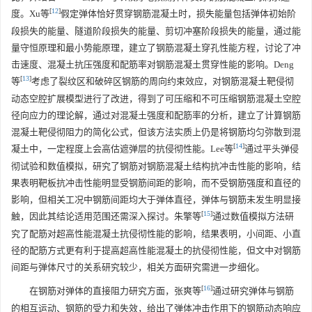
[
12
]
度。Xu等
假定弹体恰好贯穿钢筋混凝土时，损失能量包括弹体初始阶
段损失的能量、隧道阶段损失的能量、剪切冲塞阶段损失的能量，通过能
量守恒原理和最小势能原理，建立了钢筋混凝土穿孔性能方程，讨论了冲
击速度、混凝土抗压强度和配筋率对钢筋混凝土贯穿性能的影响。Deng
[
13
]
等
考虑了裂纹区和破碎区钢筋的周向约束效应，对钢筋混凝土靶侵彻
动态空腔扩展模型进行了改进，得到了可压缩和不可压缩钢筋混凝土空腔
径向应力的理论解，通过对混凝土强度和配筋率的分析，建立了计算钢筋
混凝土靶侵彻阻力的简化公式，但该方法实质上仍是将钢筋均匀弥散到混
[
14
]
凝土中，一定程度上会高估遮弹层的抗侵彻性能。Lee等
通过平头弹侵
彻试验和数值模拟，研究了钢筋对钢筋混凝土结构抗冲击性能的影响，结
果表明靶板抗冲击性能明显受钢筋间距的影响，而不受钢筋强度和直径的
影响，但相关工况中钢筋间距均大于弹体直径，弹体与钢筋未发生明显接
[
15
]
触，因此其结论适用范围还需深入探讨。朱擎等
通过数值模拟方法研
究了配筋对超高性能混凝土抗侵彻性能的影响，结果表明，小间距、小直
径的配筋方式更有利于提高超高性能混凝土的抗侵彻性能，但文中对钢筋
间距与弹体尺寸的关系研究较少，相关方面研究需进一步细化。
[
16
]
在钢筋对弹体的直接阻力研究方面，张爽等
通过研究弹体与钢筋
的相互运动、钢筋的受力和失效，给出了弹体冲击作用下的钢筋动态响应