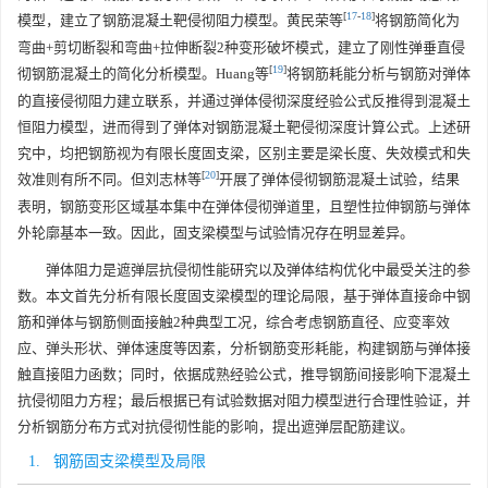
[
17
-
18
]
模型，建立了钢筋混凝土靶侵彻阻力模型。黄民荣等
将钢筋简化为
弯曲+剪切断裂和弯曲+拉伸断裂2种变形破坏模式，建立了刚性弹垂直侵
[
19
]
彻钢筋混凝土的简化分析模型。Huang等
将钢筋耗能分析与钢筋对弹体
的直接侵彻阻力建立联系，并通过弹体侵彻深度经验公式反推得到混凝土
恒阻力模型，进而得到了弹体对钢筋混凝土靶侵彻深度计算公式。上述研
究中，均把钢筋视为有限长度固支梁，区别主要是梁长度、失效模式和失
[
20
]
效准则有所不同。但刘志林等
开展了弹体侵彻钢筋混凝土试验，结果
表明，钢筋变形区域基本集中在弹体侵彻弹道里，且塑性拉伸钢筋与弹体
外轮廓基本一致。因此，固支梁模型与试验情况存在明显差异。
弹体阻力是遮弹层抗侵彻性能研究以及弹体结构优化中最受关注的参
数。本文首先分析有限长度固支梁模型的理论局限，基于弹体直接命中钢
筋和弹体与钢筋侧面接触2种典型工况，综合考虑钢筋直径、应变率效
应、弹头形状、弹体速度等因素，分析钢筋变形耗能，构建钢筋与弹体接
触直接阻力函数；同时，依据成熟经验公式，推导钢筋间接影响下混凝土
抗侵彻阻力方程；最后根据已有试验数据对阻力模型进行合理性验证，并
分析钢筋分布方式对抗侵彻性能的影响，提出遮弹层配筋建议。
1. 钢筋固支梁模型及局限