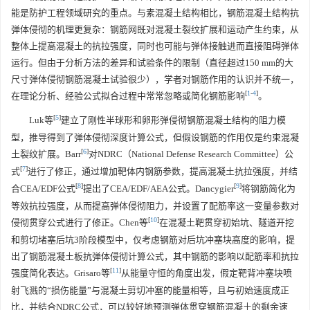
能是防护工程领域研究的重点。与素混凝土结构相比，钢筋混凝土结构抗
弹体侵彻的机理更复杂：钢筋网既对混凝土裂纹扩展和运动产生约束，从
整体上提高混凝土的抗拉强度，同时也可能与弹体接触进而直接阻碍弹体
运行。但由于分析方法的差异和试验条件的限制（直径超过150 mm的大
尺寸弹体侵彻钢筋混凝土试验很少），学者对钢筋作用的认识并不统一，
[
1
-
4
]
在理论分析、经验公式拟合过程中常常忽略或简化钢筋影响
。
[
5
]
Luk等
建立了刚性半球形和卵形弹侵彻钢筋混凝土结构的阻力模
型，推导得到了弹体侵彻深度计算公式，但假设钢筋的作用仅是约束混凝
[
6
]
土裂纹扩展。Barr
对NDRC（National Defense Research Committee）公
[
7
]
式
进行了修正，通过增加靶体内钢筋参数，提高混凝土抗拉强度，并结
[
8
]
[
9
]
合CEA/EDF公式
提出了CEA/EDF/AEA公式。Dancygier
将钢筋简化为
等效抗拉强度，从而提高弹体侵彻阻力，并设置了配筋率这一变量参数对
[
10
]
侵彻贯穿公式进行了修正。Chen等
在混凝土靶贯穿初始坑、隧道开挖
和剪切堵塞后坑3阶段模型中，仅考虑钢筋对后坑冲塞块高度的影响，提
出了钢筋混凝土板抗弹体侵彻计算公式，其中钢筋的影响以配筋率和抗拉
[
11
]
强度简化表达。Grisaro等
从能量守恒的角度出发，假定靶背冲塞块喷
射飞溅的“损伤能量”与混凝土剪切冲塞的能量相等，且与初始速度成正
比，并结合NDRC公式，可以较好地预测弹体贯穿钢筋混凝土的剩余速