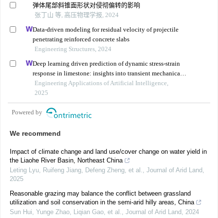
弹体尾部斜锥面形状对侵彻偏转的影响
张丁山 等, 高压物理学报, 2024
Data-driven modeling for residual velocity of projectile
penetrating reinforced concrete slabs
Engineering Structures, 2024
Deep learning driven prediction of dynamic stress-strain
response in limestone: insights into transient mechanical
behavior under complex loadings for shield tunneling
Engineering Applications of Artificial Intelligence,
2025
Powered by
We recommend
Impact of climate change and land use/cover change on water yield in
the Liaohe River Basin, Northeast China
Leting Lyu, Ruifeng Jiang, Defeng Zheng, et al.
,
Journal of Arid Land
,
2025
Reasonable grazing may balance the conflict between grassland
utilization and soil conservation in the semi-arid hilly areas, China
Sun Hui, Yunge Zhao, Liqian Gao, et al.
,
Journal of Arid Land
,
2024