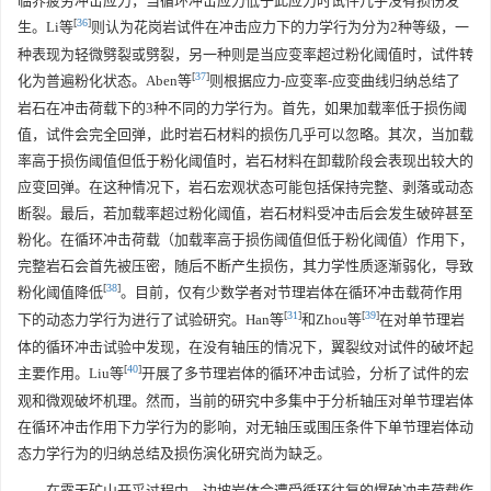
临界疲劳冲击应力，当循环冲击应力低于此应力时试件几乎没有损伤发
[
36
]
生。Li等
则认为花岗岩试件在冲击应力下的力学行为分为2种等级，一
种表现为轻微劈裂或劈裂，另一种则是当应变率超过粉化阈值时，试件转
[
37
]
化为普遍粉化状态。Aben等
则根据应力-应变率-应变曲线归纳总结了
岩石在冲击荷载下的3种不同的力学行为。首先，如果加载率低于损伤阈
值，试件会完全回弹，此时岩石材料的损伤几乎可以忽略。其次，当加载
率高于损伤阈值但低于粉化阈值时，岩石材料在卸载阶段会表现出较大的
应变回弹。在这种情况下，岩石宏观状态可能包括保持完整、剥落或动态
断裂。最后，若加载率超过粉化阈值，岩石材料受冲击后会发生破碎甚至
粉化。在循环冲击荷载（加载率高于损伤阈值但低于粉化阈值）作用下，
完整岩石会首先被压密，随后不断产生损伤，其力学性质逐渐弱化，导致
[
38
]
粉化阈值降低
。目前，仅有少数学者对节理岩体在循环冲击载荷作用
[
31
]
[
39
]
下的动态力学行为进行了试验研究。Han等
和Zhou等
在对单节理岩
体的循环冲击试验中发现，在没有轴压的情况下，翼裂纹对试件的破坏起
[
40
]
主要作用。Liu等
开展了多节理岩体的循环冲击试验，分析了试件的宏
观和微观破坏机理。然而，当前的研究中多集中于分析轴压对单节理岩体
在循环冲击作用下力学行为的影响，对无轴压或围压条件下单节理岩体动
态力学行为的归纳总结及损伤演化研究尚为缺乏。
在露天矿山开采过程中，边坡岩体会遭受循环往复的爆破冲击荷载作