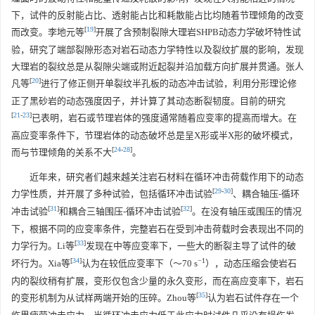
下，试件的反射能占比、透射能占比和耗散能占比均随着节理倾角的改变
[
19
]
而改变。李地元等
开展了含预制裂隙大理岩SHPB动态力学破坏特性试
验，研究了端部裂隙形态对岩石动态力学特性以及裂纹扩展的影响，发现
大理岩的裂纹总是从裂隙尖端或附近起裂并沿加载方向扩展并贯通。张人
[
20
]
凡等
进行了修正侧开单裂纹半孔板的动态冲击试验，利用分形理论修
正了黑砂岩的动态强度因子，并计算了其动态断裂韧度。目前的研究
[
21
-
23
]
已表明，岩石或节理岩体的强度通常随着应变率的提高而增大。在
高应变率条件下，节理岩体的动态破坏总是呈X形或半X形的破坏模式，
[
24
-
28
]
而与节理倾角的关系不大
。
近年来，研究者们越来越关注岩石材料在循环冲击荷载作用下的动态
[
29
-
30
]
力学性质，并开展了多种试验，包括循环冲击试验
、耦合轴压-循环
[
31
]
[
32
]
冲击试验
和耦合三轴围压-循环冲击试验
。在没有轴压或围压的情况
下，根据不同的应变率条件，完整岩石在受到冲击荷载时会表现出不同的
[
33
]
力学行为。Li等
发现在中等应变率下，一些大的断裂主导了试件的破
[
34
]
−1
坏行为。Xia等
认为在较低应变率下（～70 s
），动态压缩会使岩石
内的裂纹稍有扩展，变形仅包含少量的永久变形，而在高应变率下，岩石
[
35
]
的变形机制为从试样两端开始的压碎。Zhou等
认为岩石试件存在一个