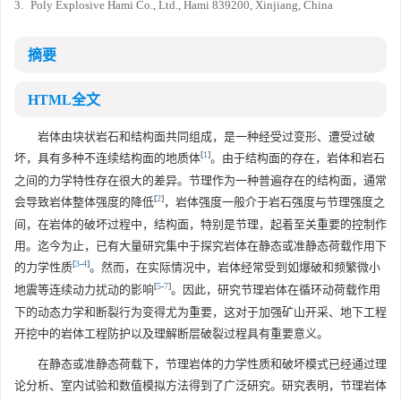
3.
Poly Explosive Hami Co., Ltd., Hami 839200, Xinjiang, China
摘要
HTML全文
岩体由块状岩石和结构面共同组成，是一种经受过变形、遭受过破
[
1
]
坏，具有多种不连续结构面的地质体
。由于结构面的存在，岩体和岩石
之间的力学特性存在很大的差异。节理作为一种普遍存在的结构面，通常
[
2
]
会导致岩体整体强度的降低
，岩体强度一般介于岩石强度与节理强度之
间，在岩体的破坏过程中，结构面，特别是节理，起着至关重要的控制作
用。迄今为止，已有大量研究集中于探究岩体在静态或准静态荷载作用下
[
3
-
4
]
的力学性质
。然而，在实际情况中，岩体经常受到如爆破和频繁微小
[
5
-
7
]
地震等连续动力扰动的影响
。因此，研究节理岩体在循环动荷载作用
下的动态力学和断裂行为变得尤为重要，这对于加强矿山开采、地下工程
开挖中的岩体工程防护以及理解断层破裂过程具有重要意义。
在静态或准静态荷载下，节理岩体的力学性质和破坏模式已经通过理
论分析、室内试验和数值模拟方法得到了广泛研究。研究表明，节理岩体