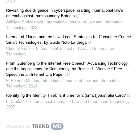
2020
Revisiting due diligence in cyberspace: crafting international law’s
arsenal against transboundary Botnets
Abhijeet Shrivastava
,
International Journal of Law and Information
Technology
,
2022
Internet of Things and the Law: Legal Strategies for Consumer-Centric
Smart Technologies, by Guido Noto La Diega
Christof Koolen
,
International Journal of Law and Information
Technology
From Gutenberg to the Internet Free Speech, Advancing Technology,
and the Implications for Democracy, by Russell L. Weaver * Free
Speech in an Internet Era Pape...
F. Romero Moreno
,
International Journal of Law and Information
Technology
,
2014
Identifying the Identity Thief: Is it time for a (smart) Australia Card?
L. Cradduck
,
International Journal of Law and Information Technology
,
2007
Powered by