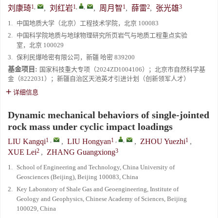
1
,
1
,
,
1
2
3
刘康琦
,
刘红岩
,
周月智
,
薛雷
,
张光雄
1.
中国地质大学（北京）工程技术学院，北京 100083
2.
中国科学院地质与地球物理研究所页岩气与地质工程重点实验
室，北京 100029
3.
保利民爆哈密有限公司，新疆 哈密 839200
基金项目:
国家科技重大专项（2024ZD1004106）；北京市自然科学基
金（8222031）；新疆自治区天池英才引进计划（创新领军人才）
详细信息
Dynamic mechanical behaviors of single-jointed
rock mass under cyclic impact loadings
1
,
1
,
,
1
LIU Kangqi
,
LIU Hongyan
,
ZHOU Yuezhi
,
2
3
XUE Lei
,
ZHANG Guangxiong
1.
School of Engineering and Technology, China University of
Geosciences (Beijing), Beijing 100083, China
2.
Key Laboratory of Shale Gas and Geoengineering, Institute of
Geology and Geophysics, Chinese Academy of Sciences, Beijing
100029, China