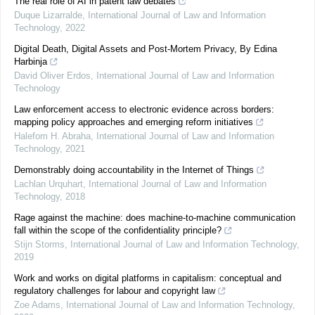
The real role of AI in patent law debates
Duque Lizarralde
,
International Journal of Law and Information
Technology
,
2022
Digital Death, Digital Assets and Post-Mortem Privacy, By Edina
Harbinja
David Oliver Erdos
,
International Journal of Law and Information
Technology
Law enforcement access to electronic evidence across borders:
mapping policy approaches and emerging reform initiatives
Halefom H. Abraha
,
International Journal of Law and Information
Technology
,
2021
Demonstrably doing accountability in the Internet of Things
Lachlan Urquhart
,
International Journal of Law and Information
Technology
,
2018
Rage against the machine: does machine-to-machine communication
fall within the scope of the confidentiality principle?
Stijn Storms
,
International Journal of Law and Information Technology
,
2019
Work and works on digital platforms in capitalism: conceptual and
regulatory challenges for labour and copyright law
Zoe Adams
,
International Journal of Law and Information Technology
,