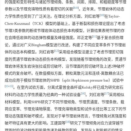
的强度和变形特性与诸如节理倾角、条数、间距、排距、和粗糙度等节理
[
8
-
9
]
参数以及节理充填物性质有着密切的关联
。近年来，节理岩体的动态
[
10
]
力学性质也受到了广泛关注。在理论分析方面，刘红岩等
在Taylor-
Chen-Kuszmaul（TCK）模型的基础上，基于断裂和损伤理论提出了考虑
节理3类参数的断续节理岩体动态损伤本构模型，计算结果表明节理的存
[
11
]
在会降低岩体的动态弹性模量及峰值强度。邓正定等
基于复合损伤理
论，通过对广义Bingham模型进行改进，构建了不同应变率条件下节理岩
[
12
]
体的动态本构模型。刘红岩等
采用组合模型法建立了考虑节理剪切强
度的贯通节理岩体动态损伤本构模型，发现随着节理倾角的改变，贯通节
理岩体将发生岩块张拉或剪切破坏、沿节理面的剪切破坏及上述2种破坏
模式的复合破坏。在数值模拟方面，颗粒离散元法和连续-离散耦合法已
成功应用于模拟节理岩体的SHPB（split Hopkinson pressure bar）试验中
[
13
-
15
]
。在室内试验方面，分离式霍普金森杆或Kolsky杆已成为研究岩石
[
16
]
[
17
]
材料的动态力学性质最为经典的一种试验设备
。刘红岩等
采用相似
材料模型，利用SHPB研究了不同节理倾角、节理贯通度、节理条数、载
荷应变率、节理充填物厚度、节理充填物类型和试件长径比等工况下的节
理动态强度和破坏模式，发现对于单节理岩体而言，节理倾角对其强度和
[
18
]
破坏特征具有更大的影响。王建国等
研究了节理倾角对应力波穿越节
理面时的波动特性和能量传递及耗散的影响，发现在入射能相近的情况