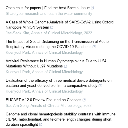
Open calls for papers | Find the best Special Issue
Share your research and reach the water community
A Case of Whole Genome Analysis of SARS-CoV-2 Using Oxford
Nanopore MinION System
Jae-Seok Kim
,
Annals of Clinical Microbiology
,
2022
The Impact of Social Distancing on the Transmission of Acute
Respiratory Viruses during the COVID-19 Pandemic
Kuenyoul Park
,
Annals of Clinical Microbiology
Antiviral Resistance in Human Cytomegalovirus Due to UL54
Mutations Without UL97 Mutations
Kuenyoul Park
,
Annals of Clinical Microbiology
Evaluation of the efficacy of three medical device detergents on
bacteria and yeast derived biofilm: a comparative study
Kuenyoul Park
,
Annals of Clinical Microbiology
EUCAST v.12.0 Review Focused on Changes
Sae Am Song
,
Annals of Clinical Microbiology
,
2022
Genome and clonal hematopoiesis stability contrasts with immune,
cfDNA, mitochondrial, and telomere length changes during short
duration spaceflight