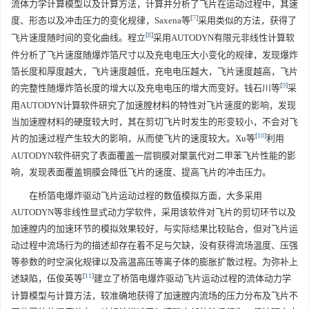
流体力学计算模型以及计算方法，计算并分析了飞片在运动过程中，其速
[
7
]
度、形态以及冲击压力的变化规律，Saxena等
采用类似的方法，获得了
[
8
]
飞片速度随时间的变化曲线。程立
采用AUTODYN有限元非线性计算软
件分析了飞片速度随爆炸箔尺寸以及充电电压大小变化的规律，发现爆炸
箔长度和厚度越大，飞片速度越低，充电电压越大，飞片速度越高，飞片
[
9
]
的完整性随爆炸箔长度的增大以及充电电压的增大而变好。钱石川等
采
用AUTODYN计算软件研究了加速膛材料的特性对飞片速度的影响，发现
当加速膛材料的硬度较大时，其在剪切飞片时发生的形变较小，不会对飞
[
10
]
片的加速过程产生较大的影响，从而使飞片的速度较大。Xu等
利用
AUTODYN软件研究了表面覆盖一层铜膜对聚氯代对二甲苯飞片性能的影
响，发现表面覆盖铜膜会降低飞片的速度、提高飞片的冲击压力。
在桥箔电爆炸驱动飞片运动过程的数值模拟方面，大多采用
AUTODYN等非线性显式动力学软件，采用该软件对飞片的剪切环节以及
加速膛内的加速环节的模拟效果较好，与实际结果比较贴合，但对飞片运
动过程中流场行为的描述却存在着不足与欠缺，没有获得流场温度、压强
等参数的时空演化规律以及高温高压等离子体的膨胀扩散过程。为弥补上
[
11
]
述缺陷，伍俊英等
建立了桥箔电爆炸驱动飞片运动过程的流体动力学
计算模型与计算方法，较准确地获得了加速膛内流场的压力分布及飞片不