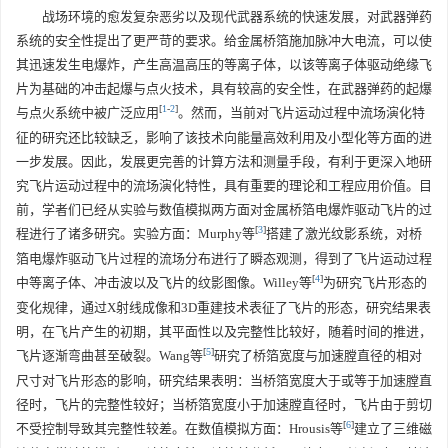
战场环境的愈发复杂恶劣以及现代武器系统的快速发展，对武器弹药
系统的安全性提出了更严苛的要求。给金属桥箔施加脉冲大电流，可以使
其迅速发生电爆炸，产生高温高压的等离子体，以该等离子体驱动绝缘飞
片为基础的冲击起爆与点火技术，具有较高的安全性，在武器弹药的起爆
[
1
-
2
]
与点火系统中被广泛应用
。然而，当前对飞片运动过程中流场演化特
征的研究还比较缺乏，影响了该技术向能量高效利用及小型化等方面的进
一步发展。因此，发展更完善的计算方法和测量手段，有利于更深入地研
究飞片运动过程中的流场演化特性，具有重要的理论和工程应用价值。目
前，学者们已经从实验与数值模拟两方面对金属桥箔电爆炸驱动飞片的过
[
3
]
程进行了诸多研究。实验方面：Murphy等
搭建了激光纹影系统，对桥
箔电爆炸驱动飞片过程的流场分布进行了瞬态观测，得到了飞片运动过程
[
4
]
中等离子体、冲击波以及飞片的纹影图像。Willey等
为研究飞片形态的
变化规律，通过X射线成像和3D重建技术表征了飞片的形态，研究结果表
明，在飞片产生的初期，其平面性以及完整性比较好，随着时间的推进，
[
5
]
飞片逐渐弯曲甚至破裂。Wang等
研究了桥箔宽度与加速膛直径的相对
尺寸对飞片形态的影响，研究结果表明：当桥箔宽度大于或等于加速膛直
径时，飞片的完整性较好；当桥箔宽度小于加速膛直径时，飞片由于剪切
[
6
]
不受控制导致其完整性较差。在数值模拟方面：Hrousis等
建立了三维磁