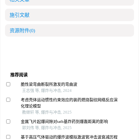
施引文献
资源附件
(0)
推荐阅读
脆性梁弯曲断裂所激发的弯曲波
王志强 等, 爆炸与冲击, 2024
考虑壳体运动惯性约束效应的装药燃烧裂纹网络反应演
化理论模型
教继轩 等, 爆炸与冲击, 2025
金属飞片起爆间隙对tatb基炸药到爆轰距离的影响
郭刘伟 等, 爆炸与冲击, 2025
基于高压气体驱动的爆炸波模拟激波管冲击波衰减历程