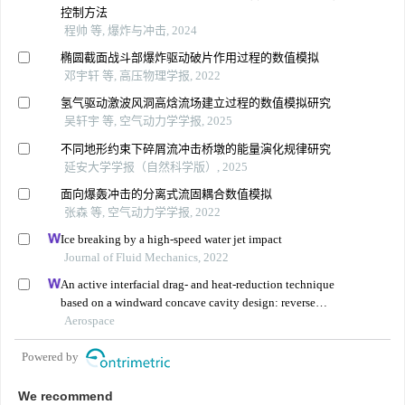
控制方法
程帅 等, 爆炸与冲击, 2024
椭圆截面战斗部爆炸驱动破片作用过程的数值模拟
邓宇轩 等, 高压物理学报, 2022
氢气驱动激波风洞高焓流场建立过程的数值模拟研究
吴轩宇 等, 空气动力学学报, 2025
不同地形约束下碎屑流冲击桥墩的能量演化规律研究
延安大学学报（自然科学版）, 2025
面向爆轰冲击的分离式流固耦合数值模拟
张森 等, 空气动力学学报, 2022
Ice breaking by a high-speed water jet impact
Journal of Fluid Mechanics, 2022
An active interfacial drag- and heat-reduction technique
based on a windward concave cavity design: reverse
jetting
Aerospace
Powered by
We recommend