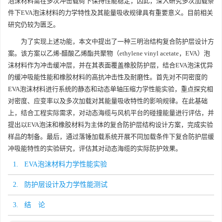
泡沫材料需在多次冲击载荷下保持性能稳定，因此，深入研究多次加载条
件下EVA泡沫材料的力学特性及其能量吸收规律具有重要意义。目前相关
研究仍较为匮乏。
为了实现上述功能，本文中提出了一种三明治结构复合防护层设计方
案。该方案以乙烯-醋酸乙烯酯共聚物（ethylene vinyl acetate，EVA）泡
沫材料作为冲击缓冲层，并在其表面覆盖橡胶防护层，结合EVA泡沫优异
的缓冲吸能性能和橡胶材料的高抗冲击性及耐磨性。首先对不同密度的
EVA泡沫材料进行系统的静态和动态单轴压缩力学性能实验，重点探究相
对密度、应变率以及多次加载对其能量吸收特性的影响规律。在此基础
上，结合工程实际需求，对动态海缆与风机平台的碰撞能量进行评估，并
提出以EVA泡沫和橡胶材料为主体的复合防护层结构设计方案，完成实验
样品的制备。最后，通过落锤加载系统开展不同加载条件下复合防护层缓
冲吸能特性的实验研究，评估其对动态海缆的实际防护效果。
1. EVA泡沫材料力学性能实验
2. 防护层设计及力学性能测试
3. 结 论