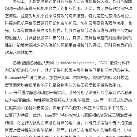
事实上，无论是摩擦还是碰撞导致的动态海缆断裂失效，其根本原因
均源于动态海缆与风机平台之间的相互作用。因此，为了更有效地保护动
态海缆，亟需对风机平台采取有效的防护措施，特别是在动态海缆易发生
碰撞的风机平台表面进行局部包覆防护层。防护层需要具备双重功能：首
先，应具有优异的缓冲吸能特性，能够显著降低动态海缆与风机平台之间
的碰撞力，并具备抗多次冲击的能力；其次，应具备卓越的耐磨和耐腐蚀
性能，能够大幅减少动态海缆与风机平台接触时的磨损，同时具有良好的
耐海水腐蚀能力。
乙烯-醋酸乙烯酯共聚物（ethylene vinyl acetate，EVA）泡沫材料作
为防护层的核心材料，其力学性能和缓冲吸能特性已受到学术界的关注。
[
8
]
Rumianek等
研究发现，加载应变率、材料密度、微观结构以及环境温
度等因素均会显著影响闭孔聚合物泡沫的抗压强度和能量吸收能力。
[
9
]
Chen等
通过静态和动态压缩实验，系统分析了密度和应变率对EVA泡沫
[
10
]
应力-应变曲线、弹性模量及屈服应力的影响规律。Liu等
则通过准静态
压缩实验和落锤冲击实验，揭示了EVA泡沫材料在不同应变率下的应力-
[
11
]
应变行为特征。此外，Lam等
将EVA泡沫与聚脲相结合形成三明治缓冲
结构，将之作为抗泥石流刚性屏障的缓冲层，并研究了摆锤冲击下泡沫层
厚度对缓冲性能的影响机制。然而，针对动态海缆防护的特殊需求，EVA