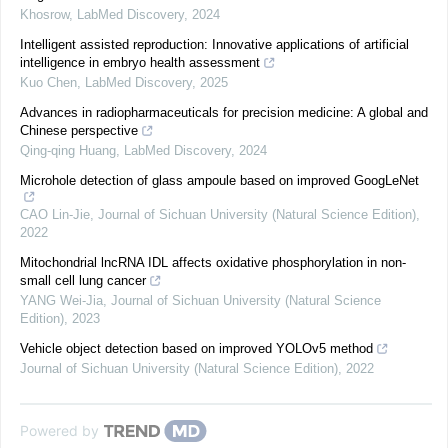
Khosrow
,
LabMed Discovery
,
2024
Intelligent assisted reproduction: Innovative applications of artificial
intelligence in embryo health assessment
Kuo Chen
,
LabMed Discovery
,
2025
Advances in radiopharmaceuticals for precision medicine: A global and
Chinese perspective
Qing-qing Huang
,
LabMed Discovery
,
2024
Microhole detection of glass ampoule based on improved GoogLeNet
CAO Lin-Jie
,
Journal of Sichuan University (Natural Science Edition)
,
2022
Mitochondrial lncRNA IDL affects oxidative phosphorylation in non-
small cell lung cancer
YANG Wei-Jia
,
Journal of Sichuan University (Natural Science
Edition)
,
2023
Vehicle object detection based on improved YOLOv5 method
Journal of Sichuan University (Natural Science Edition)
,
2022
Powered by