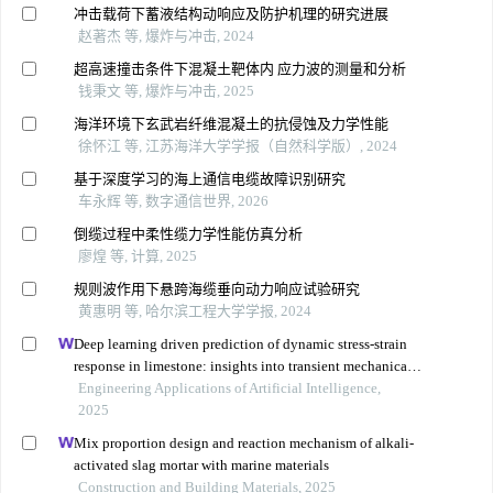
冲击载荷下蓄液结构动响应及防护机理的研究进展
赵著杰 等, 爆炸与冲击, 2024
超高速撞击条件下混凝土靶体内 应力波的测量和分析
钱秉文 等, 爆炸与冲击, 2025
海洋环境下玄武岩纤维混凝土的抗侵蚀及力学性能
徐怀江 等, 江苏海洋大学学报（自然科学版）, 2024
基于深度学习的海上通信电缆故障识别研究
车永辉 等, 数字通信世界, 2026
倒缆过程中柔性缆力学性能仿真分析
廖煌 等, 计算, 2025
规则波作用下悬跨海缆垂向动力响应试验研究
黄惠明 等, 哈尔滨工程大学学报, 2024
Deep learning driven prediction of dynamic stress-strain
response in limestone: insights into transient mechanical
behavior under complex loadings for shield tunneling
Engineering Applications of Artificial Intelligence,
2025
Mix proportion design and reaction mechanism of alkali-
activated slag mortar with marine materials
Construction and Building Materials, 2025