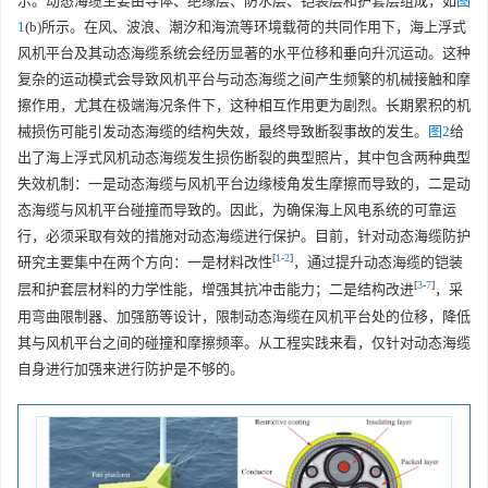
示。动态海缆主要由导体、绝缘层、防水层、铠装层和护套层组成，如
图
1
(b)所示。在风、波浪、潮汐和海流等环境载荷的共同作用下，海上浮式
风机平台及其动态海缆系统会经历显著的水平位移和垂向升沉运动。这种
复杂的运动模式会导致风机平台与动态海缆之间产生频繁的机械接触和摩
擦作用，尤其在极端海况条件下，这种相互作用更为剧烈。长期累积的机
械损伤可能引发动态海缆的结构失效，最终导致断裂事故的发生。
图2
给
出了海上浮式风机动态海缆发生损伤断裂的典型照片，其中包含两种典型
失效机制：一是动态海缆与风机平台边缘棱角发生摩擦而导致的，二是动
态海缆与风机平台碰撞而导致的。因此，为确保海上风电系统的可靠运
行，必须采取有效的措施对动态海缆进行保护。目前，针对动态海缆防护
[
1
-
2
]
研究主要集中在两个方向：一是材料改性
，通过提升动态海缆的铠装
[
3
-
7
]
层和护套层材料的力学性能，增强其抗冲击能力；二是结构改进
，采
用弯曲限制器、加强筋等设计，限制动态海缆在风机平台处的位移，降低
其与风机平台之间的碰撞和摩擦频率。从工程实践来看，仅针对动态海缆
自身进行加强来进行防护是不够的。