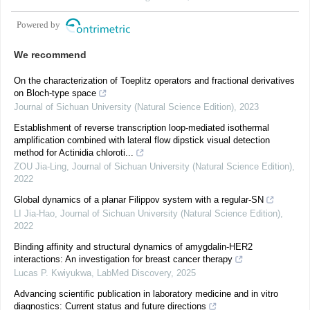
Powered by
We recommend
On the characterization of Toeplitz operators and fractional derivatives
on Bloch-type space
Journal of Sichuan University (Natural Science Edition)
,
2023
Establishment of reverse transcription loop-mediated isothermal
amplification combined with lateral flow dipstick visual detection
method for Actinidia chloroti...
ZOU Jia-Ling
,
Journal of Sichuan University (Natural Science Edition)
,
2022
Global dynamics of a planar Filippov system with a regular-SN
LI Jia-Hao
,
Journal of Sichuan University (Natural Science Edition)
,
2022
Binding affinity and structural dynamics of amygdalin-HER2
interactions: An investigation for breast cancer therapy
Lucas P. Kwiyukwa
,
LabMed Discovery
,
2025
Advancing scientific publication in laboratory medicine and in vitro
diagnostics: Current status and future directions