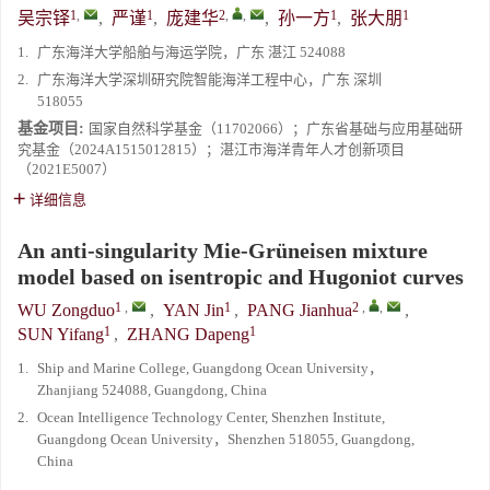
1
,
1
2
,
,
1
1
吴宗铎
,
严谨
,
庞建华
,
孙一方
,
张大朋
1.
广东海洋大学船舶与海运学院，广东 湛江 524088
2.
广东海洋大学深圳研究院智能海洋工程中心，广东 深圳
518055
基金项目:
国家自然科学基金（11702066）；广东省基础与应用基础研
究基金（2024A1515012815）；湛江市海洋青年人才创新项目
（2021E5007）
详细信息
An anti-singularity Mie-Grüneisen mixture
model based on isentropic and Hugoniot curves
1
,
1
2
,
,
WU Zongduo
,
YAN Jin
,
PANG Jianhua
,
1
1
SUN Yifang
,
ZHANG Dapeng
1.
Ship and Marine College, Guangdong Ocean University，
Zhanjiang 524088, Guangdong, China
2.
Ocean Intelligence Technology Center, Shenzhen Institute,
Guangdong Ocean University，Shenzhen 518055, Guangdong,
China