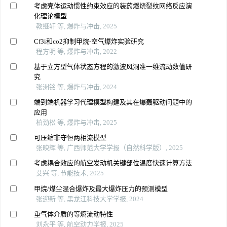
考虑壳体运动惯性约束效应的装药燃烧裂纹网络反应演
化理论模型
教继轩 等, 爆炸与冲击, 2025
Cf3i和co2抑制甲烷-空气爆炸实验研究
程方明 等, 爆炸与冲击, 2022
基于立方型气体状态方程的激波风洞准一维流动数值研
究
张洲铭 等, 爆炸与冲击, 2024
端到端机器学习代理模型构建及其在爆轰驱动问题中的
应用
柏劲松 等, 爆炸与冲击, 2025
可压缩非守恒两相流模型
张映辉 等, 广西师范大学学报（自然科学版）, 2025
考虑耦合效应的航空发动机关键部位温度快速计算方法
艾兴 等, 节能技术, 2025
甲烷/煤尘混合爆炸及最大爆炸压力的预测模型
张迎新 等, 黑龙江科技大学学报, 2024
重气体介质的等熵流动特性
刘永平 等, 航空动力学报, 2025