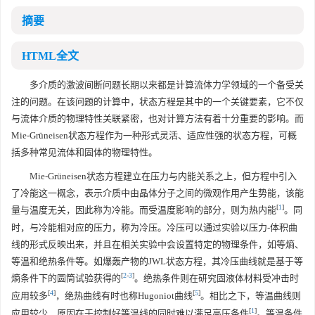
摘要
HTML全文
多介质的激波间断问题长期以来都是计算流体力学领域的一个备受关
注的问题。在该问题的计算中，状态方程是其中的一个关键要素，它不仅
与流体介质的物理特性关联紧密，也对计算方法有着十分重要的影响。而
Mie-Grüneisen状态方程作为一种形式灵活、适应性强的状态方程，可概
括多种常见流体和固体的物理特性。
Mie-Grüneisen状态方程建立在压力与内能关系之上，但方程中引入
了冷能这一概念，表示介质中由晶体分子之间的微观作用产生势能，该能
[
1
]
量与温度无关，因此称为冷能。而受温度影响的部分，则为热内能
。同
时，与冷能相对应的压力，称为冷压。冷压可以通过实验以压力-体积曲
线的形式反映出来，并且在相关实验中会设置特定的物理条件，如等熵、
等温和绝热条件等。如爆轰产物的JWL状态方程，其冷压曲线就是基于等
[
2
-
3
]
熵条件下的圆筒试验获得的
。绝热条件则在研究固液体材料受冲击时
[
4
]
[
5
]
应用较多
，绝热曲线有时也称Hugoniot曲线
。相比之下，等温曲线则
[
1
]
应用较少，原因在于控制好等温线的同时难以满足高压条件
。等温条件