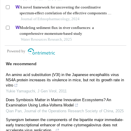
A novel framework for uncovering the coordinative
spectrum-effect correlation of the effective components of
yangyin tongnao granules on cerebral ischemia-
Journal of Ethnopharmacology, 2024
reperfusion injury in rats
Modeling sediment flux in river confluences: a
comprehensive momentum-based study
Water Resources Research, 2025
Powered by
We recommend
An amino acid substitution (V3I) in the Japanese encephalitis virus
NS4A protein increases its virulence in mice, but not its growth rate in
vitro
Yukie Yamaguchi
,
J Gen Virol
,
2011
Does Symbiosis Matter in Marine Innovation Ecosystems? An
Examination Using Lotka-Volterra Model
Qian Pan
,
Journal of the Operations Research Society of China
,
2025
Synergism between the components of the bipartite major immediate-
early transcriptional enhancer of murine cytomegalovirus does not
accelerate virus replication...