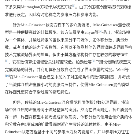
[
6
]
下多采用Murnaghan方程作为状态方程
。由于冷压和冷能常按特定的标
准进行设定，因此有时也称之为参考压力和参考内能。
针对Mie-Grüneisen状态方程下的多介质流场，Mie-Grüneisen混合模
[
7
]
型是一种便捷高效的计算模型。该方法最早由Shyue等
提出，将流场视
为一个整体，并通过特定的函数来区分不同流体，如体积分数、质量分
数，或者其他的热力学参数等。它可以不依靠其他的界面追踪或界面重构
技术完成流场界面的处理。但由于其方程结构特性存在较强的非守恒性
[
8
]
[
9
]
，它在数值算法领域受关注程度较低。柏劲松等
早期也借助该模型来
完成流场的计算，并利用体积分数自动完成了界面位置的捕捉。Ward等
[
10
]
在Mie-Grüneisen混合模型中加入了对压缩条件的数值限制器，并考虑
了当流体介质密度偏小时的膨胀冷压特性，使得Mie-Grüneisen混合模型
在界面处更符合平滑过渡的物理特性。
但是，传统的Mie-Grüneisen混合模型利用体积分数处理界面，将流
场中各介质的密度等同于流场整体的密度。然而在界面附近，各介质混合
在一起，界面在模型中被考虑成扩散形态，体积分数的使用会使介质的体
积分数在由1变成0的扩散界面附近产生零碎的流体体积。由于Mie-
Grüneisen状态方程基于不同的参考压力及内能建立，并且参考压力往往