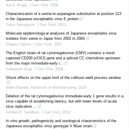
Kai A. Kropp
,
J Gen Virol
,
2009
Characterization of a serine-to-asparagine substitution at position 123
in the Japanese encephalitis virus E protein
Yukie Yamaguchi
,
J Gen Virol
,
2013
Molecular epidemiological analyses of Japanese encephalitis virus
isolates from swine in Japan from 2002 to 2004
Shigeru Tajima
,
J Gen Virol
,
2007
The English strain of rat cytomegalovirus (CMV) contains a novel
captured CD200 (vOX2) gene and a spliced CC chemokine upstream
from the major immediate-early r...
Sebastian Voigt
,
J Gen Virol
,
2005
Shock effects on the upper limit of the collision weld process window
Blake Barnett
,
Advances in Manufacturing
,
2024
Deletion of the rat cytomegalovirus immediate-early 1 gene results in a
virus capable of establishing latency, but with lower levels of acute
virus replication ...
Gordon R. Sandford
,
J Gen Virol
,
2010
In vitro growth, pathogenicity and serological characteristics of the
Japanese encephalitis virus genotype V Muar strain