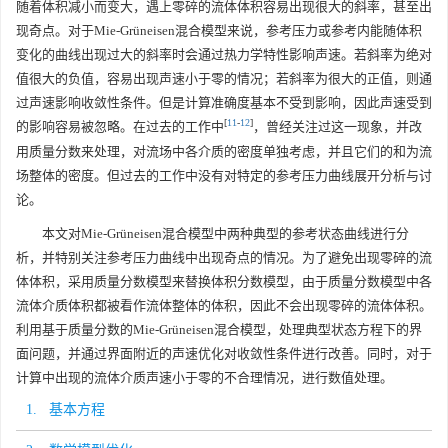
随着体积减小而变大，遇上零碎的流体体积容易出现很大的斜率，甚至出
现奇点。对于Mie-Grüneisen混合模型来说，参考压力或参考内能随体积
变化的曲线出现过大的斜率时会通过热力学特性影响声速。若斜率为绝对
值很大的负值，容易出现声速小于零的情况；若斜率为很大的正值，则通
过声速影响收敛性条件。但是计算准确度基本不受到影响，因此声速受到
[
11
-
12
]
的影响容易被忽略。在过去的工作中
，曾经关注过这一现象，并改
用质量分数来处理，对流场中各介质的密度单独考虑，并且它们的和为流
场整体的密度。但过去的工作中没有对特定的参考压力曲线展开分析与讨
论。
本文对Mie-Grüneisen混合模型中两种典型的参考状态曲线进行分
析，并特别关注参考压力曲线中出现奇点的情况。为了避免出现零碎的流
体体积，采用质量分数模型来替换体积分数模型，由于质量分数模型中各
流体介质体积都被看作流体整体的体积，因此不会出现零碎的流体体积。
利用基于质量分数的Mie-Grüneisen混合模型，处理典型状态方程下的界
面问题，并通过界面附近的声速优化对收敛性条件进行改善。同时，对于
计算中出现的流体介质声速小于零的不合理情况，进行数值处理。
1. 基本方程