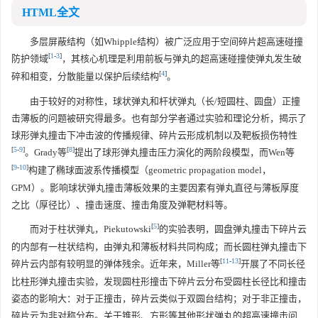
HTML全文
多层屏蔽结构（如Whipple结构）被广泛应用于空间碎片超高速碰撞
[
1
-
3
]
防护领域
，其核心机理是利用前板与弹丸的超高速碰撞使弹丸发生破
[
4
]
碎和相变，分散能量以保护后续结构
。
由于较好的对称性，球状弹丸和杆状弹丸（长/短圆柱、圆盘）正撞
击薄板的问题被研究得最多。也有部分学者通过实验和理论分析，揭示了
球形弹丸撞击下冲击波的传播规律、碎片云形成机制以及靶板损伤特性
[
5
-
9
]
[
8
]
。Grady等
提出了球形弹丸撞击压力演化的两阶段模型，而Wen等
[
9
-
10
]
构建了椭球面波系传播模型（geometric propagation model，
GPM）。影响球状弹丸撞击薄板效果的主要因素有弹丸直径与薄板厚度
之比（厚径比）、撞击速度、撞击角度及弹靶材料等。
[
5
]
而对于柱状弹丸，Piekutowski
的实验表明，圆盘弹丸撞击下碎片云
的内部有一柱状结构，由弹丸和薄板材料共同构成；而长圆柱弹丸撞击下
[
11
-
13
]
碎片云内部有较明显的弹体残余。近年来，Miller等
开展了不同长径
比柱形弹丸撞击实验，发现圆柱形撞击下碎片云分布受圆柱长径比和撞击
姿态的影响大：对于正撞击，碎片云类似于双圆台结构；对于非正撞击，
碎片云为非对称分布。关于锥形、方形等其他形状弹丸的超高速撞击问