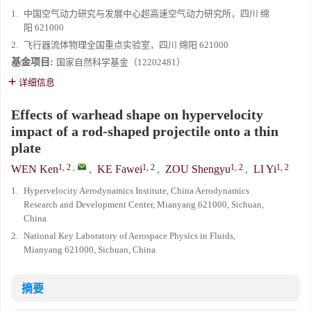
1.
中国空气动力研究与发展中心超高速空气动力研究所，四川 绵
阳 621000
2.
飞行器流体物理全国重点实验室，四川 绵阳 621000
基金项目:
国家自然科学基金（12202481）
详细信息
Effects of warhead shape on hypervelocity
impact of a rod-shaped projectile onto a thin
plate
1, 2
,
1, 2
1, 2
1, 2
WEN Ken
,
KE Fawei
,
ZOU Shengyu
,
LI Yi
1.
Hypervelocity Aerodynamics Institute, China Aerodynamics
Research and Development Center, Mianyang 621000, Sichuan,
China
2.
National Key Laboratory of Aerospace Physics in Fluids,
Mianyang 621000, Sichuan, China
摘要