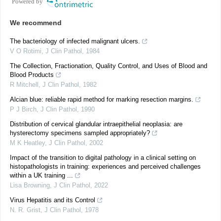
Powered by
We recommend
The bacteriology of infected malignant ulcers.
V O Rotimi
,
J Clin Pathol
,
1984
The Collection, Fractionation, Quality Control, and Uses of Blood and
Blood Products
R Mitchell
,
J Clin Pathol
,
1982
Alcian blue: reliable rapid method for marking resection margins.
P J Birch
,
J Clin Pathol
,
1990
Distribution of cervical glandular intraepithelial neoplasia: are
hysterectomy specimens sampled appropriately?
M K Heatley
,
J Clin Pathol
,
2002
Impact of the transition to digital pathology in a clinical setting on
histopathologists in training: experiences and perceived challenges
within a UK training ...
Lisa Browning
,
J Clin Pathol
,
2022
Virus Hepatitis and its Control
N. R. Grist
,
J Clin Pathol
,
1978