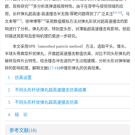
[
14
]
题，现有研究
多分析其弹道极限特性。由于在穿甲与侵彻领域的应
[
15
-
16
]
用，长杆弹丸超高速/高速撞击半无限/厚靶问题得到了广泛关注
。马
[
17
]
[
18
]
文来等
、徐坤博等
采用数值模拟方法对弹丸形状对超高速撞击的影
响进行了分析。弹丸形状，特别是头形，对薄板超高速撞击有影响，但如
何描述其影响及影响机理仍需进一步研究。
本文采用SPH（smoothed particle method）方法，选取平头、锥头、
半球头等典型杆状弹丸，开展超高速撞击数值仿真，对比不同头形弹丸的
破碎及碎片云特性，结合撞击冲击波的产生过程建模，分析头形对弹体破
碎的影响机理，解释文献[
17
-
18
]中锥形弹丸的仿真结果。
1. 仿真设置
2. 不同头形杆状弹丸超高速撞击仿真结果
3. 不同头形杆状弹丸超高速撞击仿真
4. 结 论
参考文献
(18)