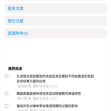
相关文章
施引文献
资源附件
(0)
推荐阅读
孔洞增长层裂模型的改进及其在模拟不同加载波形层裂
实验结果方面的应用
张凤国 等, 爆炸与冲击, 2024
椭圆类截面弹体侵彻多层间隔钢靶的弹道特性
杨士林 等, 爆炸与冲击, 2025
锯齿外形对弹体带攻角侵彻横向过载的影响
王帅 等, 爆炸与冲击, 2025