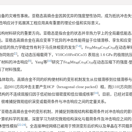
装备的灾难性事故。亚稳态高熵合金因其优异的强度塑性协同，成为抵抗冲击失
击响应对于拓展其工程应用具有重要的理论价值和实际意义。
结构材料研究的重要方向。亚稳态是指合金的状态并非热力学上的全局最低能态
能。亚稳态高熵合金在高应变率下优异的冲击性能得益于位错滑移、孪生和应变
[
7
-
8
]
较低的热力学稳定性有利于马氏体相变的发生
。Fe
Mn
Co
Cr
在动态单
50
30
10
10
[
2
]
协同效应
。在动态压缩载荷下，V10Cr10Fe45Co35 表现出 1.6 GPa 的极
[
9
]
[
10
]
了材料的冲击响应
。Yang等
研究了Fe
Mn
Co
Cr
在动态压缩下的强度-
40
40
10
10
高了材料强度。
依赖于晶体取向。高熵合金不同的织构使材料的变形机制发生从位错滑移到位错滑移
01]方向冲击主要产生HCP（hexagonal close packed）相，而[110]方
[
14
]
观结构的不连续屈服归因于低初始位错密度和低位错成核率
。目前，已经对亚
，很难捕捉微观组织演变或载荷条件与冲击响应之间的定量关系。
了亚稳态高熵合金中的变形机制，并捕捉到微观结构和载荷条件对冲击响应的影
计算机科学的发展，深度学习为研究微观结构演化与载荷条件及冲击响应之间的
[
22
-
24
]
体塑性模拟
。全连接神经网络已被用于预测变形后织构以及单晶在不同载