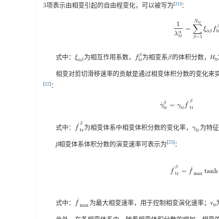
[
31
]
3项表示由相变引起的自由程变化，可以被写为
：
N
t
r
1
∑
=
1
λ
tr
α
=
∑
β
=
1
N
t
r
ξ
ξ
f
t
α
β
α
λ
tr
=
1
β
β
式中：
为相互作用系数，
为相变系
的体积分数，
H
ξ
α
β
f
t
r
β
β
ξ
f
β
tr
t
r
α
β
相变对剪切滑移速率的贡献是通过相变体积分数的变化来
[
32
]
：
β
˙
β
˙
=
γ
˙
t
r
β
=
γ
t
r
f
˙
t
r
β
γ
γ
f
t
r
t
r
t
r
β
˙
式中：
为相变体系中相变体积分数的变化率，
为特征
f
˙
t
r
β
γ
t
r
f
γ
t
r
t
r
[
33
]
β
相变体系体积分数的演变速率可表示为
：
β
˙
˙
=
tanh
f
˙
t
r
β
=
f
˙
m
a
x
tanh
(
f
f
m
a
x
t
r
˙
式中：
为最大相变速率，用于控制相变演化速率；
v
f
˙
m
a
x
f
tr
m
a
x