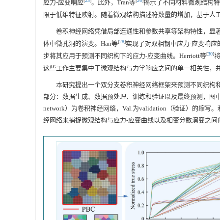
[
25
]
[
26
]
应力-应变响应
。此外，Tran等
揭示了不同材料微观结构特
限于低维特征映射。随着微观结构描述符数量的增加，基于人
卷积神经网络凭借局部连通性和参数共享等架构特性，显著
[
28
]
体中微孔洞的演变。Han等
实现了对双相钢中应力-应变响应的有效
[
30
]
步将其应用于预测不同织构下的应力-应变曲线。Herriott等
这些工作主要集中于微观结构与力学响应之间的单一相关性，
本研究提出一个双分支卷积神经网络框架来预测不同织构和
部分：数据生成、数据预处理、训练和验证以及最终预测，图中PBC（periodi
network）为卷积神经网络，Val.为validation（
经网络来捕捉微观结构与应力-应变曲线以及相变分数演变之间