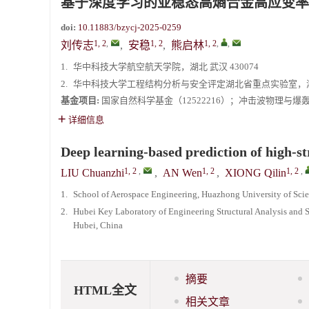
基于深度学习的亚稳态高熵合金高应变率
《爆炸与冲击》2025年度优秀名单
doi:
10.11883/bzycj-2025-0259
1, 2
,
1, 2
1, 2
,
,
刘传志
,
安稳
,
熊启林
1.
华中科技大学航空航天学院，湖北 武汉 430074
2.
华中科技大学工程结构分析与安全评定湖北省重点实验室，湖北 
基金项目:
国家自然科学基金（12522216）；冲击波物理与爆轰物
详细信息
Deep learning-based prediction of high-st
1, 2
,
1, 2
1, 2
,
LIU Chuanzhi
,
AN Wen
,
XIONG Qilin
1.
School of Aerospace Engineering, Huazhong University of Sc
2.
Hubei Key Laboratory of Engineering Structural Analysis and
Hubei, China
摘要
HTML全文
相关文章