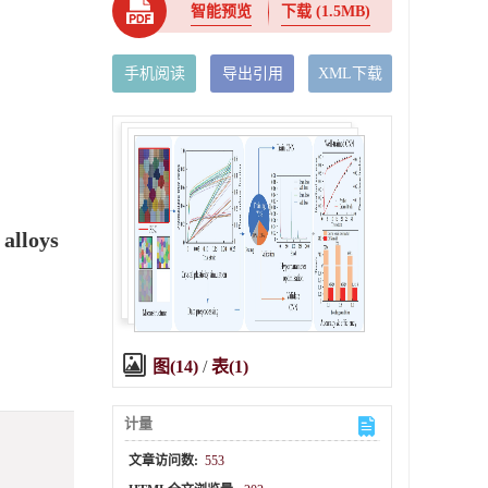
智能预览
下载
(1.5MB)
手机阅读
导出引用
XML下载
 alloys
图(14)
/
表(1)
计量
文章访问数:
553