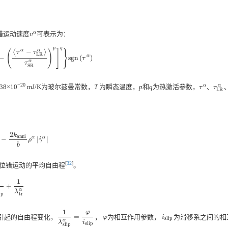
错运动速度
α
可表示为：
v
α
v
q
p
⟨
α
−
⟩
(
)
]
}
α
τ
τ
L
R
α
−
s
g
n
(
)
−
(
⟨
τ
α
−
τ
L
R
α
⟩
τ
S
R
α
)
p
]
q
}
s
g
n
(
τ
α
)
τ
α
τ
S
R
−20
.38×10
mJ/K为玻尔兹曼常数，
T
为瞬态温度，
p
和
q
为热激活参数，
α
、
α
τ
τ
τ
α
、
τ
L
R
α
L
R
2
k
a
n
n
i
α
˙
α
−
|
|
Λ
α
−
2
k
a
n
n
i
b
ρ
α
|
γ
˙
α
|
ρ
γ
b
[
32
]
位错运动的平均自由程
。
1
+
α
+
1
λ
tr
α
α
λ
tr
ip
1
φ
引起的自由程变化，
=
，
为相互作用参数，
为滑移系之间的相
1
λ
slip
α
=
φ
i
slip
φ
i
slip
φ
i
slip
α
i
λ
slip
slip