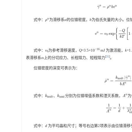
α
˙
α
α
=
γ
˙
α
=
ρ
α
b
v
α
γ
ρ
b
v
式中：
α
为滑移系
α
的位错密度，
b
为伯氏矢量的大小。位
ρ
α
ρ
{
[
−
Q
α
=
exp
1
v
α
=
v
0
exp
{
−
Q
k
T
[
1
v
v
0
k
T
−16
式中：
v
为参考滑移速度，
Q
=3.5×10
mJ 为激活能，
k
=1
0
[
31
]
表滑移系
上的分切应力、长程阻力、短程阻力
。
α
α
位错密度的演变可表示为：
α
˙
|
|
k
γ
m
u
l
t
α
˙
=
ρ
˙
α
=
k
m
u
l
t
|
γ
˙
α
|
b
ρ
α
b
Λ
α
式中：
、
分别为位错增值系数和湮灭系数，
为
Λ
α
k
k
Λ
k
m
u
l
t
、
k
a
n
n
i
m
u
l
t
a
n
n
i
1
1
1
=
+
1
Λ
α
=
1
d
+
1
λ
slip
α
α
d
λ
Λ
sl
式中：
d
为平均晶粒尺寸；等号右边第2项表示由位错滑移