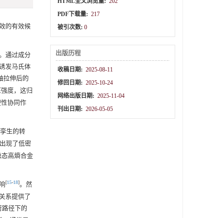
HTML全文浏览量:
202
PDF下载量:
217
效的有效候
被引次数:
0
出版历程
。通过成分
诱发马氏体
收稿日期:
2025-08-11
轴拉伸后的
修回日期:
2025-10-24
限抗压强度，这归
网络出版日期:
2025-11-04
塑性协同作
刊出日期:
2026-05-05
与孪生的转
向则出现了低密
稳态高熵合金
[
15
-
18
]
响
。然
关系提供了
荷路径下的