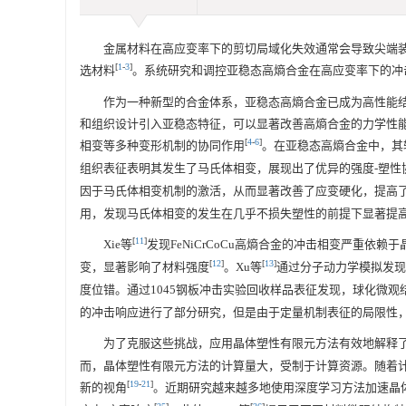
金属材料在高应变率下的剪切局域化失效通常会导致尖端
[
1
-
3
]
选材料
。系统研究和调控亚稳态高熵合金在高应变率下的冲
作为一种新型的合金体系，亚稳态高熵合金已成为高性能
和组织设计引入亚稳态特征，可以显著改善高熵合金的力学性
[
4
-
6
]
相变等多种变形机制的协同作用
。在亚稳态高熵合金中，其
组织表征表明其发生了马氏体相变，展现出了优异的强度-塑性
因于马氏体相变机制的激活，从而显著改善了应变硬化，提高
用，发现马氏体相变的发生在几乎不损失塑性的前提下显著提
[
11
]
Xie等
发现FeNiCrCoCu高熵合金的冲击相变严重
[
12
]
[
13
]
变，显著影响了材料强度
。Xu等
通过分子动力学模拟发现，沿[0
度位错。通过1045钢板冲击实验回收样品表征发现，球化微
的冲击响应进行了部分研究，但是由于定量机制表征的局限性
为了克服这些挑战，应用晶体塑性有限元方法有效地解释
而，晶体塑性有限元方法的计算量大，受制于计算资源。随着
[
19
-
21
]
新的视角
。近期研究越来越多地使用深度学习方法加速晶