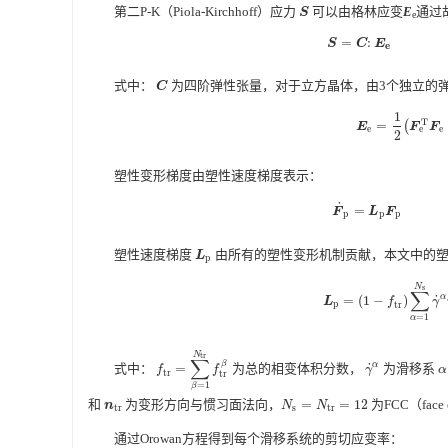
第二P-K（Piola-Kirchhoff）应力
可以由格林应变
E
通过
S
S
e
=
:
S
=
C
:
E
e
S
C
E
e
式中：
为四阶弹性张量，对于立方晶体，由3个独立的
C
C
1
T
=
(
E
e
=
1
2
(
F
e
T
F
e
E
F
F
e
e
e
2
塑性变形梯度由塑性速度梯度表示：
˙
=
F
˙
p
=
L
p
F
p
F
L
F
p
p
p
塑性速度梯度
由所有的塑性变形机制贡献，本文中的
L
p
L
p
N
s
∑
α
˙
=
(
1
−
)
L
f
γ
L
p
=
(
1
−
f
t
r
)
∑
α
=
1
N
s
γ
˙
α
p
t
r
=
1
α
N
t
r
∑
β
α
˙
式中：
=
为总的相变体积分数，
为滑移系
f
t
r
=
∑
β
=
1
N
t
r
f
t
r
β
γ
˙
α
α
f
f
γ
α
t
r
t
r
=
1
β
和
为变形方向与惯习面法向，
=
=
12
为FCC（fac
n
t
r
N
s
=
N
t
r
=
12
n
N
N
t
r
s
t
r
通过Orowan方程得到每个滑移系统的剪切应变率：