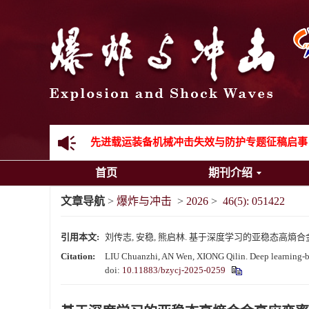
《爆炸与冲击》向2024年度审稿专家致谢
《爆炸与冲击》2025年度优秀名单
先进载运装备机械冲击失效与防护专题征稿启事
首页
期刊介绍
金属材料动态多尺度断裂专题征稿启事
文章导航
>
爆炸与冲击
>
2026
>
46(5): 051422
结构物高速出入水问题专题征稿启事
引用本文:
刘传志, 安稳, 熊启林. 基于深度学习的亚稳态高熵合金高应变率
《爆炸与冲击》第一届青年编委入选人员名单
Citation:
LIU Chuanzhi, AN Wen, XIONG Qilin. Deep learning-base
doi:
10.11883/bzycj-2025-0259
《爆炸与冲击》向2024年度审稿专家致谢