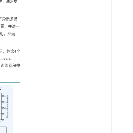
性，通常局
了异质多晶
配置，并进一
映射。然而，
示，包含4个
eural
分，训练卷积神