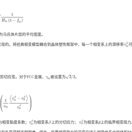
1
β
α
β
f
t
r
β
1
H
t
r
(
1
−
f
t
r
)
r
(
1
−
)
H
f
t
r
t
r
为马氏体片层的平均宽度。
β
˙
实现的。将经典相变模型耦合到晶体塑性框架中，每一个相变系上的滑移率
γ
˙
t
r
β
γ
t
r
–
√
剪切应变。对于FCC金属，
被设置为
2
/
2
。
γ
t
r
2
/
2
γ
t
r
⎛
⎞
⟨
⟩
β
β
−
τ
τ
⎜
⎟
c
r
t
r
1
1
v
t
r
⟨
τ
t
r
β
−
τ
c
r
β
⟩
τ
c
r
β
)
⎝
⎠
v
β
t
r
τ
c
r
β
β
为相变黏度系数；
为相变系
上的分切应力；
为相变系
β
上的临界相变阻力
τ
t
r
β
β
τ
c
r
β
τ
β
τ
c
r
t
r