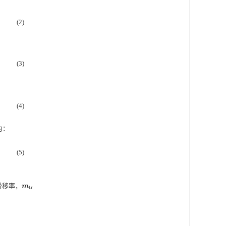
(2)
(3)
(4)
为：
(5)
滑移率，
m
t
r
m
t
r