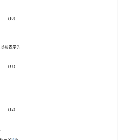
(10)
可以被表示为
(11)
(12)
。
[
33
]