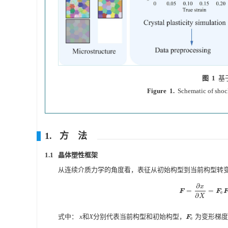
图 1
基
Figure 1.
Schematic of shoc
1. 方 法
1.1 晶体塑性框架
从连续介质力学的角度看，表征从初始构型到当前构型转
∂
x
=
=
F
=
∂
x
∂
X
=
F
e
F
p
F
F
F
e
∂
X
式中：
x
和
X
分别代表当前构型和初始构型，
为变形梯度
F
e
F
e