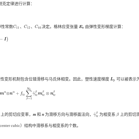
胡克定律进行计算：
弹性常数
、
、
决定。格林应变张量
由弹性变形梯度计算：
C
11
C
12
C
44
E
e
C
C
C
E
11
12
44
e
−
)
−
I
)
I
塑性变形机制包含位错滑移与马氏体相变。因此，塑性速度梯度
可以被表示
L
p
L
p
N
t
r
∑
β
β
β
˙
α
α
⊗
+
⊗
m
n
f
γ
m
n
m
α
⊗
n
α
+
f
t
r
∑
β
=
1
N
t
r
γ
˙
t
r
β
m
t
r
β
⊗
n
t
r
β
t
r
t
r
t
r
t
r
=
1
β
β
˙
上的剪切应变率，
m
和
n
为滑移方向与滑移面法向，
为相变系
上的剪切
γ
˙
t
r
β
β
γ
β
t
r
e center cubic）结构中滑移系与相变系的个数。