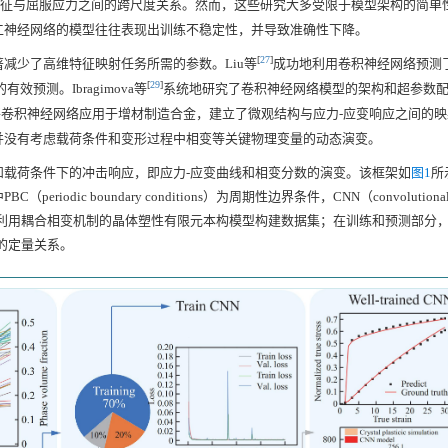
征与屈服应力之间的跨尺度关系。然而，这些研究大多受限于模型架构的简单
工神经网络的模型往往表现出训练不稳定性，并导致准确性下降。
[
27
]
减少了高维特征映射任务所需的参数。Liu等
成功地利用卷积神经网络预测
[
29
]
预测。Ibragimova等
系统地研究了卷积神经网络模型的架构和超参数
将卷积神经网络应用于增材制造合金，建立了微观结构与应力-应变响应之间的
并没有考虑载荷条件和变形过程中相变等关键物理变量的动态演变。
载荷条件下的冲击响应，即应力-应变曲线和相变分数的演变。该框架如
图1
所
c boundary conditions）为周期性边界条件，CNN（convolutional n
验证）的缩写。利用耦合相变机制的晶体塑性有限元本构模型构建数据集；在训练和预测部
的定量关系。