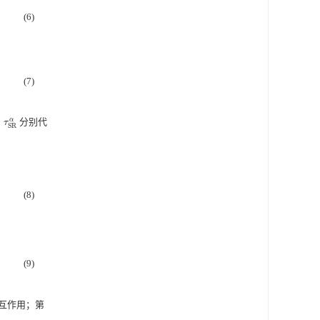
(6)
(7)
、
分别代
α
τ
、
τ
S
R
α
S
R
(8)
(9)
互作用；第