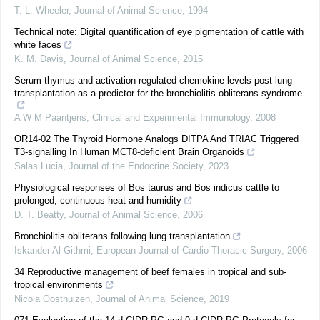
T. L. Wheeler
,
Journal of Animal Science
,
1994
Technical note: Digital quantification of eye pigmentation of cattle with
white faces
K. M. Davis
,
Journal of Animal Science
,
2015
Serum thymus and activation regulated chemokine levels post-lung
transplantation as a predictor for the bronchiolitis obliterans syndrome
A W M Paantjens
,
Clinical and Experimental Immunology
,
2008
OR14-02 The Thyroid Hormone Analogs DITPA And TRIAC Triggered
T3-signalling In Human MCT8-deficient Brain Organoids
Salas Lucia
,
Journal of the Endocrine Society
,
2023
Physiological responses of Bos taurus and Bos indicus cattle to
prolonged, continuous heat and humidity
D. T. Beatty
,
Journal of Animal Science
,
2006
Bronchiolitis obliterans following lung transplantation
Iskander Al-Githmi
,
European Journal of Cardio-Thoracic Surgery
,
2006
34 Reproductive management of beef females in tropical and sub-
tropical environments
Nicola Oosthuizen
,
Journal of Animal Science
,
2019