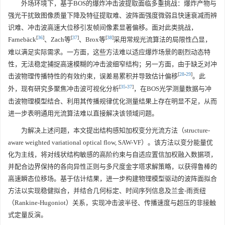
外场环境下，基于BOS的爆炸冲击波提取面临多重挑战：爆炸产物与
强光干扰致图像质量下降及特征提取难、波阵面强度微弱且快速衰减而辨
识难、冲击波高速大位移引发帧间像素显著偏移。面对此类挑战，
[
36
]
[
37
]
[
38
]
Farnebäck
、Zach等
、Brox等
采用常规光流算法的局限性凸显，
难以满足实际需求。一方面，这些方法难以适应爆炸场景的剧烈动态特
性，无法稳定捕捉高速模糊的冲击波细窄结构；另一方面，由于缺乏对冲
[
28
-
29
]
击波物理传播特性的有效约束，误差易累积并导致估计偏移
。此
[
35
-
37
]
外，现有研究多聚焦冲击波可视化分析
，在BOS光学测量数据与冲
击波物理模型结合、利用其传播规律优化测量结果上存在明显不足，从而
进一步表明通用光流算法难以直接解决该领域问题。
为解决上述问题，本文提出结构感知加权变分光流方法（structure-
aware weighted variational optical flow, SAW-VF）。该方法以变分能量优
化为主线，将对线状结构敏感的高阶约束与自适应置信加权融入数据项，
并配合边界保持的各向异性正则与多尺度金字塔求解策略，以获得鲁棒的
高速瞬态位移场。基于估计结果，进一步构建物理模型驱动的波阵面拟合
方法以实现稳健拟合，并结合几何标定、时间序列信息及兰金-雨贡纽
（Rankine-Hugoniot）关系，实现冲击波半径、传播速度与超压的非接触
式定量反演。