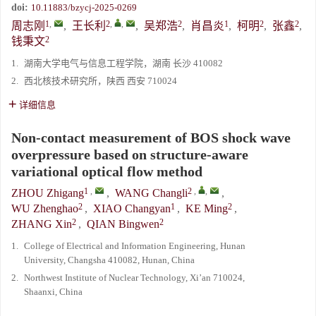
doi:
10.11883/bzycj-2025-0269
1
,
2
,
,
2
1
2
2
周志刚
,
王长利
,
吴郑浩
,
肖昌炎
,
柯明
,
张鑫
,
2
钱秉文
1.
湖南大学电气与信息工程学院，湖南 长沙 410082
2.
西北核技术研究所，陕西 西安 710024
详细信息
Non-contact measurement of BOS shock wave
overpressure based on structure-aware
variational optical flow method
1
,
2
,
,
ZHOU Zhigang
,
WANG Changli
,
2
1
2
WU Zhenghao
,
XIAO Changyan
,
KE Ming
,
2
2
ZHANG Xin
,
QIAN Bingwen
1.
College of Electrical and Information Engineering, Hunan
University, Changsha 410082, Hunan, China
2.
Northwest Institute of Nuclear Technology, Xi’an 710024,
Shaanxi, China