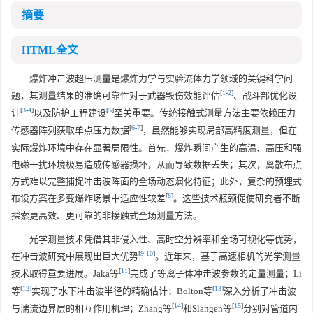
摘要
HTML全文
爆炸冲击波超压测量是爆炸力学与实验流体力学领域的关键科学问
[
1
-
2
]
题，其测量结果的准确可靠性对于武器毁伤效能评估
、战斗部优化设
[
3
-
4
]
[
5
]
计
以及防护工程建设
至关重要。传统接触式测量方法主要依赖压力
[
6
-
7
]
传感器阵列获取单点压力数据
，虽然能够实现局部高精度测量，但在
实际爆炸环境中存在显著局限性。首先，爆炸瞬间产生的高温、高压和强
电磁干扰环境极易造成传感器损坏，从而导致数据丢失；其次，离散布点
方式难以完整捕捉冲击波阵面的全场动态演化特征；此外，复杂的预埋式
[
8
]
布设方案在多变爆炸场景中适应性较差
。这些技术瓶颈促使研究者不断
探索更高效、更可靠的非接触式全场测量方法。
光学测量技术凭借其非侵入性、高时空分辨率和全场可视化等优势，
[
9
-
10
]
在冲击波研究中展现出巨大优势
。近年来，基于高速相机的光学测量
[
11
]
技术取得重要进展。Jaka等
完成了等离子体冲击波参数的定量测量；Li
[
12
]
[
13
]
等
实现了水下冲击波半径的精确估计；Bolton等
深入分析了冲击波
[
14
]
[
15
]
与湍流边界层的相互作用机理；Zhang等
和Slangen等
分别对管道内