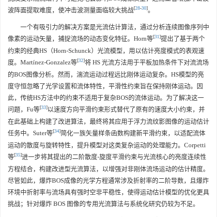
[
28
-
30
]
波阵面提取难度，使冲击波测量面临较大挑战
。
一个有吸引力的解决方案是光流估计算法，通过分析连续图像序列中
[
31
]
像素的运动矢量，捕捉流场的动态变化特征。Horn等
提出了基于两个
约束的经典HS（Horn-Schunck）光流模型，用以估计亮度模式的表观速
[
32
]
度。Martínez-Gonzalez等
将 HS 光流方法用于平板加热条件下对流流场
的BOS图像分析。然而，湍流运动过程远比刚体运动复杂。HS模型的亮
度守恒忽略了光学设置和流体特性，平滑性约束旨在保持刚体运动。因
此，传统HS方法中的约束不适用于复杂BOS的流体运动。为了解决这一
[
33
]
问题，Fu等
以速度方向平滑约束形式替代了原有的速度大小约束，并
在此基础上构建了改进算法，最终将其应用于浮力流纹影图像的运动估计
[
34
]
任务中。Suter等
简化一族矢量样条函数构建新平滑约束，以适配流体
运动的散度与旋转特性，提升模型对这类复杂运动的处理能力。Corpetti
[
35
]
等
进一步将其提出的二阶散度-旋度平滑约束与光流核心的亮度连续性
方程结合，构建改进型光流算法，以增强对非刚体流场运动的估计精度。
尽管如此，爆炸BOS成像的光学方程通常涉及折射率的二阶导数，且爆炸
环境中折射率与流场具有强时空非平稳性，使得运动估计模型的优化更具
挑战；针对爆炸 BOS 图像的专用光流算法与系统化研究仍较为不足。