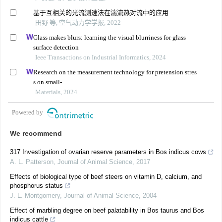
基于互相关的光流测速法在湍流热对流中的应用
田野 等, 空气动力学学报, 2022
Glass makes blurs: learning the visual blurriness for glass
surface detection
Ieee Transactions on Industrial Informatics, 2024
Research on the measurement technology for pretension stres
s on small-
sized bolts based on the piezoelectric ultrasonic resonance m
Materials, 2024
ethod
Powered by
We recommend
317 Investigation of ovarian reserve parameters in Bos indicus cows
A. L. Patterson
,
Journal of Animal Science
,
2017
Effects of biological type of beef steers on vitamin D, calcium, and
phosphorus status
J. L. Montgomery
,
Journal of Animal Science
,
2004
Effect of marbling degree on beef palatability in Bos taurus and Bos
indicus cattle