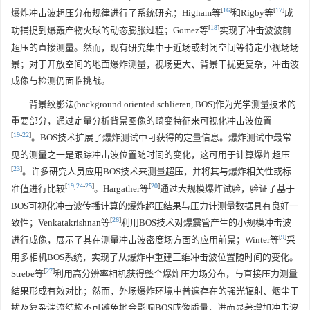
[
16
]
[
17
]
爆炸冲击波超压分布规律进行了系统研究；Higham等
和Rigby等
成
[
18
]
功捕捉到爆轰产物火球的动态膨胀过程；Gomez等
实现了冲击波波前
超压的直接测量。然而，现有研究集中于近场或封闭空间等特定小视场场
景；对于开放空间的地面爆炸测量，视场更大、背景干扰更复杂，冲击波
成像与检测仍面临挑战。
背景纹影法(background oriented schlieren, BOS)作为光学测量技术的
重要部分，通过定量分析背景图像的畸变特征来可视化冲击波位置
[
19
-
22
]
。BOS技术扩展了爆炸测试中可获得的定量信息。爆炸测试中最常
见的测量之一是跟踪冲击波位置随时间的变化，这可用于计算爆炸超压
[
23
]
。许多研究人员应用BOS技术来测量超压，并将其与爆炸相关性或标
[
19
,
24
-
25
]
[
20
]
准值进行比较
。Hargather等
通过大规模爆炸试验，验证了基于
BOS可视化冲击波传播计算的爆炸超压结果与压力计测量数据具有良好一
[
26
]
致性；Venkatakrishnan等
利用BOS技术对爆震管产生的小规模冲击波
[
9
]
进行成像，展示了其在测量冲击波密度场方面的应用前景；Winter等
采
用多相机BOS系统，实现了从爆炸中重建三维冲击波位置随时间的变化。
[
27
]
Strebe等
利用高分辨率相机获得整个爆炸压力场分布，与直接压力测量
结果形成有效对比；然而，外场爆炸环境中普遍存在的强光辐射、烟尘干
扰及复杂湍流结构不可避免地会影响BOS成像质量，进而显著增加冲击波