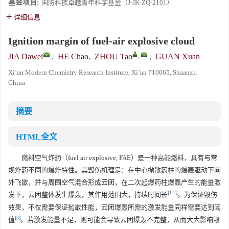
基金项目:
国防科技卓越青年科学基金（J-JK-ZQ-2101）
详细信息
Ignition margin of fuel-air explosive cloud
,
JIA Dawei
,
HE Chao
,
ZHOU Tao
,
GUAN Xuan
Xi’an Modern Chemistry Research Institute, Xi’an 710065, Shaanxi,
China
摘要
HTML全文
燃料空气炸药（fuel air explosive, FAE）是一种高能燃料，具有与常
规炸药不同的爆炸特性。其毁伤机理是：在中心抛散药柱的爆轰驱动下向
外飞散，并与周围空气混合形成云团，在二次起爆药柱爆轰产生的能量激
[
1
-
2
]
发下，云团整体发生爆轰，其作用范围大，持续时间长
。为保证毁伤
效果，不仅需要保证抛散性能，云团爆轰所需的激发能量同样需要达到阈
[
3
]
值
。若激发能量不足，则可能会导致云团爆轰不完整，从而大大影响毁