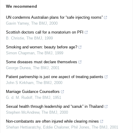
We recommend
UN condemns Australian plans for “safe injecting rooms”
Gavin Yamey
,
The BMJ
,
2000
Scottish doctors call for a moratorium on PFI
B. Christie
,
The BMJ
,
1999
Smoking and women: beauty before age?
Simon Chapman
,
The BMJ
,
1999
Some diseases must declare themselves
George Dunea
,
The BMJ
,
2001
Patient partnership is just one aspect of treating patients
John S Kirkham
,
The BMJ
,
2000
Marriage Guidance Counsellors
G. d. M. Rudolf
,
The BMJ
,
1951
Sexual health through leadership and “sanuk” in Thailand
Stephen McAndrew
,
The BMJ
,
2000
Non-combatants are often injured while clearing mines
Shehan Hettiaratchy, Eddie Chaloner, Phil Jones
,
The BMJ
,
2001