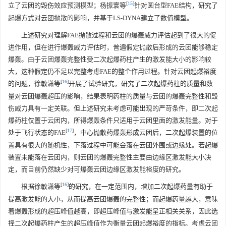
[
15
]
立了云团的毁伤效应预测模型；杨振寰等
针对圆台型FAE结构，研究了
起爆方式对云团抛散的影响，并基于LS-DYNA建立了数值模型。
上述研究对理解FAE抛散过程和云团的爆轰威力评估起到了很大的促
进作用，但在进行爆轰威力评估时，普遍假定抛散后形成的云团能够稳定
爆轰。由于云团爆轰完整性受二次起爆药柱产生的激发能大小的影响较
大，这种假定仍不足以完整考虑FAE的整个作用过程。针对云团起爆裕度
[
16
]
的问题，徐敏潇等
开展了试验研究，研究了二次起爆药柱的质量和数
量对云团爆轰超压的影响，结果表明药柱的质量与云团的爆轰完整性和毁
伤威力具有一定关联。但上述研究未考虑可能出现的严苛条件，即二次起
爆药柱仅置于云团内，所得爆轰条件只适用于云团里面的激发能量。对于
[
17
]
处于飞行状态的FAE
，中心抛散药爆轰形成云团后，二次起爆装置的位
置具有很大的随机性，下落过程中可能会落在云团外围或边缘处。若起爆
装置未能落在云团内，则云团的爆轰完整性主要由边缘区激发能大小决
定，而目前仍然缺少对可爆轰云团边缘区激发能裕度的研究。
[
16
]
根据徐敏潇等
的研究，在一定范围内，增加二次起爆药量有助于
提高激发能的大小，从而提高云团爆轰的完整性；而起爆药量越大，意味
着爆轰形成的超压峰值越高，即超压峰值与激发能呈正相关关系，因此选
择二次起爆药柱产生的超压峰值作为衡量云团起爆裕度的指标。考虑云团