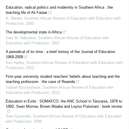
Education, radical politics and modernity in Southern Africa : the
teaching life of Ali Fataar
A. Wieder
,
Southern African Review of Education with Education with
Production
,
2002
The developmental state in Africa
Dani W. Nabudere
,
Southern African Review of Education with
Education with Production
,
2007
A periodical of its time : a brief history of the Journal of Education
1969-2009
Ken Harley
,
Southern African Review of Education with Education with
Production
,
2010
First-year university student teachers' beliefs about teaching and the
teaching profession : the case of Rwanda
Gabriel Nzizeyimana
,
Southern African Review of Education with
Education with Production
,
2013
Education in Exile : SOMAFCO, the ANC School in Tanzania, 1978 to
1992, Sean Morrow, Brown Maaba and Loyiso Pulumani : book review
Sam Govender
,
Southern African Review of Education with Education
with Production
,
2006