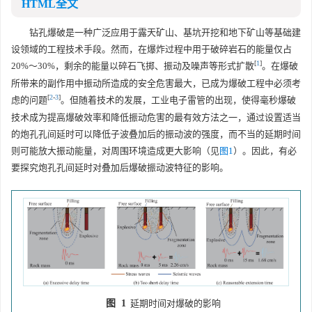
HTML全文
钻孔爆破是一种广泛应用于露天矿山、基坑开挖和地下矿山等基础建
设领域的工程技术手段。然而，在爆炸过程中用于破碎岩石的能量仅占
[
1
]
20%～30%，剩余的能量以碎石飞掷、振动及噪声等形式扩散
。在爆破
所带来的副作用中振动所造成的安全危害最大，已成为爆破工程中必须考
[
2
-
3
]
虑的问题
。但随着技术的发展，工业电子雷管的出现，使得毫秒爆破
技术成为提高爆破效率和降低振动危害的最有效方法之一，通过设置适当
的炮孔孔间延时可以降低子波叠加后的振动波的强度，而不当的延期时间
则可能放大振动能量，对周围环境造成更大影响（见
图1
）。因此，有必
要探究炮孔孔间延时对叠加后爆破振动波特征的影响。
图 1
延期时间对爆破的影响