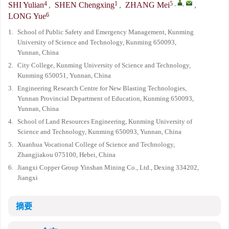
4
1
5
,
,
SHI Yulian
,
SHEN Chengxing
,
ZHANG Mei
,
6
LONG Yue
1.
School of Public Safety and Emergency Management, Kunming
University of Science and Technology, Kunming 650093,
Yunnan, China
2.
City College, Kunming University of Science and Technology,
Kunming 650051, Yunnan, China
3.
Engineering Research Centre for New Blasting Technologies,
Yunnan Provincial Department of Education, Kunming 650093,
Yunnan, China
4.
School of Land Resources Engineering, Kunming University of
Science and Technology, Kunming 650093, Yunnan, China
5.
Xuanhua Vocational College of Science and Technology,
Zhangjiakou 075100, Hebei, China
6.
Jiangxi Copper Group Yinshan Mining Co., Ltd., Dexing 334202,
Jiangxi
摘要