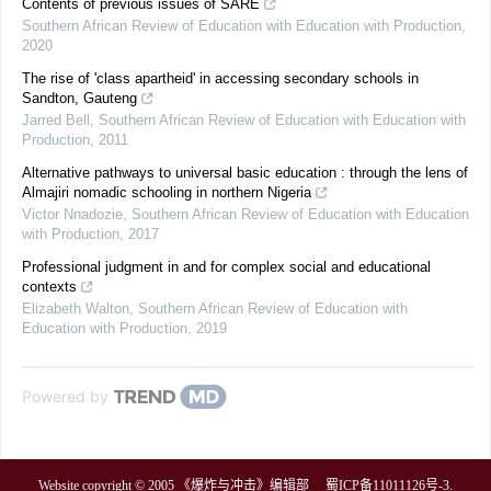
Contents of previous issues of SARE
Southern African Review of Education with Education with Production
,
2020
The rise of 'class apartheid' in accessing secondary schools in
Sandton, Gauteng
Jarred Bell
,
Southern African Review of Education with Education with
Production
,
2011
Alternative pathways to universal basic education : through the lens of
Almajiri nomadic schooling in northern Nigeria
Victor Nnadozie
,
Southern African Review of Education with Education
with Production
,
2017
Professional judgment in and for complex social and educational
contexts
Elizabeth Walton
,
Southern African Review of Education with
Education with Production
,
2019
Powered by
Website copyright © 2005 《爆炸与冲击》编辑部
蜀ICP备11011126号-3
.