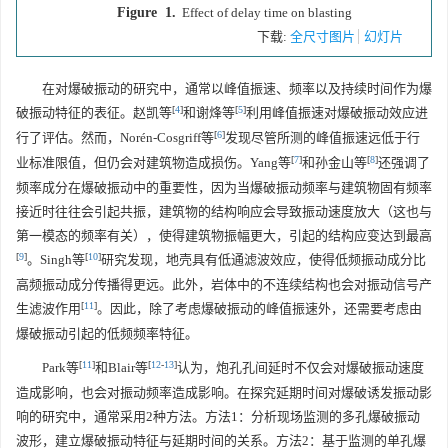
Figure 1.
Effect of delay time on blasting
下载:
全尺寸图片
幻灯片
在对爆破振动的研究中，通常以峰值振速、频率以及持续时间作为爆
[
4
]
[
5
]
破振动特征的表征。赵凯等
和谢烽等
利用峰值振速对爆破振动效应进
[
6
]
行了评估。然而，Norén-Cosgriff等
发现尽管所测的峰值振速远低于行
[
7
]
[
8
]
业标准限值，但仍会对建筑物造成损伤。Yang等
和孙金山等
还强调了
频率成分在爆破振动中的重要性，因为当爆破振动频率与建筑物固有频率
接近时往往会引起共振，建筑物的结构响应会导致振动速度放大（这也与
第一模态的频率有关），使得建筑物振幅更大，引起的结构应变达到最高
[
9
]
[
10
]
。Singh等
研究发现，地壳具有低通滤波效应，使得低频振动成分比
高频振动成分传播得更远。此外，岩体中的不连续结构也会对振动信号产
[
11
]
生滤波作用
。因此，除了考虑爆破振动的峰值振速外，还需要考虑由
爆破振动引起的低频频率特征。
[
11
]
[
12
-
13
]
Park等
和Blair等
认为，炮孔孔间延时不仅会对爆破振动速度
造成影响，也会对振动频率造成影响。在探究延期时间对爆破诱发振动影
响的研究中，通常采用2种方法。方法1：分析现场监测的多孔爆破振动
波形，建立爆破振动特征与延期时间的关系。方法2：基于监测的单孔爆