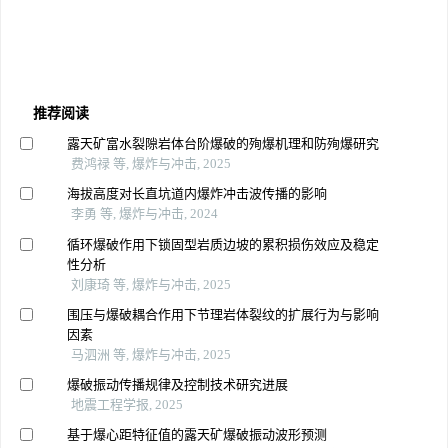
推荐阅读
露天矿富水裂隙岩体台阶爆破的殉爆机理和防殉爆研究
费鸿禄 等, 爆炸与冲击, 2025
海拔高度对长直坑道内爆炸冲击波传播的影响
李勇 等, 爆炸与冲击, 2024
循环爆破作用下锁固型岩质边坡的累积损伤效应及稳定
性分析
刘康琦 等, 爆炸与冲击, 2025
围压与爆破耦合作用下节理岩体裂纹的扩展行为与影响
因素
马泗洲 等, 爆炸与冲击, 2025
爆破振动传播规律及控制技术研究进展
地震工程学报, 2025
基于爆心距特征值的露天矿爆破振动波形预测