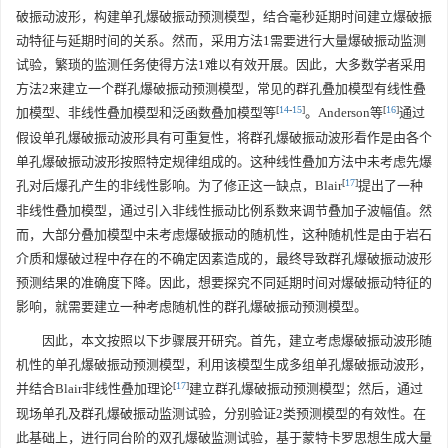
破振动波形，构建单孔爆破振动预测模型，结合毫秒延期时间建立爆破振
动特征与延期时间的关系。然而，采用方法1需要进行大量爆破振动监测
试验，繁琐的监测任务使得方法1难以有效开展。因此，大多数学者采用
方法2来建立一个群孔爆破振动预测模型，常见的群孔叠加模型有线性叠
[
14
-
15
]
[
16
]
加模型、非线性叠加模型和泛函数叠加模型等
。Anderson等
通过
假设单孔爆破振动波形具有可重复性，将群孔爆破振动波形看作是由各个
单孔爆破振动波形按照特定规律组成的。这种线性叠加方法中未考虑先爆
[
17
]
孔对后爆孔产生的非线性影响。为了修正这一缺点，Blair
提出了一种
非线性叠加模型，通过引入非线性振动比例系数来调节叠加子波幅值。然
而，大部分叠加模型中未考虑爆破振动的随机性，这种随机性是由于岩石
介质和爆破过程中存在的不确定因素造成的，最终导致群孔爆破振动波形
预测结果的准确度下降。因此，想要探究不同延期时间对爆破振动特征的
影响，就需要建立一种考虑随机性的群孔爆破振动预测模型。
因此，本文按照以下步骤展开研究。首先，建立考虑爆破振动波形随
机性的单孔爆破振动预测模型，利用该模型生成多组单孔爆破振动波形，
[
17
]
并结合Blair非线性叠加理论
建立群孔爆破振动预测模型；然后，通过
现场单孔及群孔爆破振动监测试验，分别验证2类预测模型的有效性。在
此基础上，进行同台阶的双孔爆破监测试验，基于蒙特卡罗思想生成大量