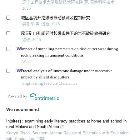
辽宁工程技术大学爆破技术研究院 等, 黄金科学技术,
2025
城区基坑开挖爆破振动预测及控制研究
吴礼军 等, 爆破, 2025
露天矿山孔间延时起爆条件下的岩石破碎效果研究
爆破, 2025
Impact of tunneling parameters on disc cutter wear during
rock breaking in transient conditions
Wear
Fractal analysis of limestone damage under successive
impact by shield disc cutters
Engineering Fracture Mechanics
Powered by
We recommend
In(sites) : examining early literacy practices at home and school in
rural Malawi and South Africa
Kerryn Dixon
,
Southern African Review of Education with Education
with Production
,
2008