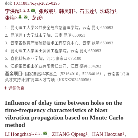
doi:
10.11883/bzycj-2025-0295
1, 2, 3
,
1
1
4
1
李洪超
,
张啟鹏
,
韩昊轩
,
石玉莲
,
沈成行
,
5
,
,
6
张梅
,
龙跃
1.
昆明理工大学公共安全与应急管理学院，云南 昆明 650093
2.
昆明理工大学城市学院，云南 昆明 650051
3.
云南省教育厅爆破新技术工程研究中心，云南 昆明 650093
4.
昆明理工大学国土资源工程学院，云南 昆明 650093
5.
宣化科技职业学院，河北 张家口 075100
6.
江铜集团银山矿业有限责任公司，江西 德兴 334202
基金项目:
国家自然科学基金（52164010，52364016）；云南省“兴滇
英才支持计划”青年人才专项（KKXX202456056）
详细信息
Influence of delay time between holes on the
time-frequency characteristics of blast
vibration propagation based on Monte Carlo
method
1, 2, 3
,
1
1
LI Hongchao
,
ZHANG Qipeng
,
HAN Haoxuan
,