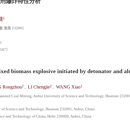
剂爆炸特性分析
1
晓
南 232001
0
167）
mixed biomass explosive initiated by detonator and 
2
2
1
 Rongzhou
,
LI Chengjie
,
WANG Xiao
Unmanned Coal Mining, Anhui University of Science and Technology, Huainan 23200
ty of Science and Technology, Huainan 232001, Anhui, China
ience and Technology of China, Hefei 230000, Anhui, China