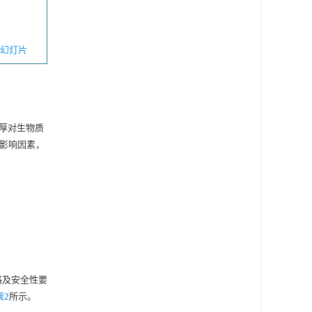
幻灯片
厚对生物质
影响因素，
格及安全性要
表2
所示。