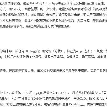
试爆实验，验证Al/CuO与Al/Bi
O
两种铝热剂的点火特性与起爆可靠性，
2
3
爆方式、氧气压力、钢管壁厚）的正交设计，定量分析各因素对爆破性能的相对
水介质为能量传递环境，通过测量冲击波压力峰值及比冲击能，研究不同起爆方
坑尺寸及形态参数，验证不同起爆方式下的宏观破坏能力，为工程应用提供直观
和效能排序等手段，系统分析各起爆方式的爆破效果。
纳米级，粒径为50 nm左右；氧化铜（粉状），粒径为45 μm左右；三氧化
.5 mm；实验用材料还包括工业氧气、数码电子雷管、有缝钢管、输气铝管、单向阀
传感器、恒流源电荷放大器、HDO4034型示波器和电热鼓风干燥箱。实验工具
为2∶3）和S2（Al 和Bi
O
的质量比为1∶5.5）。2种铝热剂的制备方法相
2
3
为：（1）在设置温度为100 ℃的电热鼓风干燥箱中干燥CuO、Bi
O
和Al，
2
3
过筛，按照上述质量比进行称取，然后轻微搅拌混合15 min以上，确保2种物质