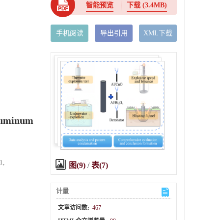
智能预览
下载
(3.4MB)
手机阅读
导出引用
XML下载
aluminum
1,
图(9)
/
表(7)
计量
文章访问数:
467