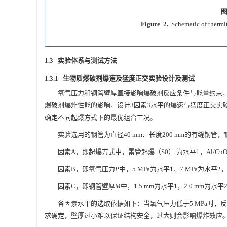
图
Figure 2.
Schematic of thermit
1.3 实验体系与测试方法
1.3.1 生物质爆破剂爆速及猛度正交实验设计及测试
氧气压力和钢管壁厚直接影响爆破剂反应条件与能量约束
爆破剂爆炸性能的影响，设计3因素3水平的爆速与猛度正交实
确定不同起爆方式下的最优组合工况。
实验选用的钢管为直径40 mm、长度200 mm的有缝钢管
因素A，即起爆方式中，雷管起爆（S0） 为水平1，Al/CuO起
因素B，即氧气压力
P
中，5 MPa为水平1，7 MPa为水平2，
因素C，即钢管壁厚
M
中，1.5 mm为水平1，2.0 mm为水平
各因素水平的选取依据如下：当氧气压力低于5 MPa时，
求确定，壁厚过小难以保证结构安全，过大则会影响爆炸效应