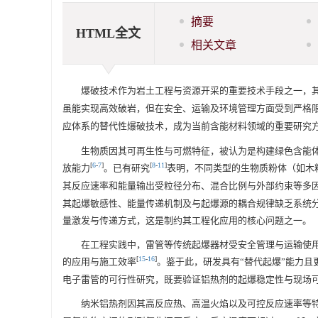
摘要
HTML全文
相关文章
爆破技术作为岩土工程与资源开采的重要技术手段之一，
虽能实现高效破岩，但在安全、运输及环境管理方面受到严格
应体系的替代性爆破技术，成为当前含能材料领域的重要研究
生物质因其可再生性与可燃特征，被认为是构建绿色含能
[
6
-
7
]
[
8
-
11
]
放能力
。已有研究
表明，不同类型的生物质粉体（如木
其反应速率和能量输出受粒径分布、混合比例与外部约束等多
其起爆敏感性、能量传递机制及与起爆源的耦合规律缺乏系统
量激发与传递方式，这是制约其工程化应用的核心问题之一。
在工程实践中，雷管等传统起爆器材受安全管理与运输使
[
15
-
16
]
的应用与施工效率
。鉴于此，研发具有“替代起爆”能力
电子雷管的可行性研究，既要验证铝热剂的起爆稳定性与现场
纳米铝热剂因其高反应热、高温火焰以及可控反应速率等