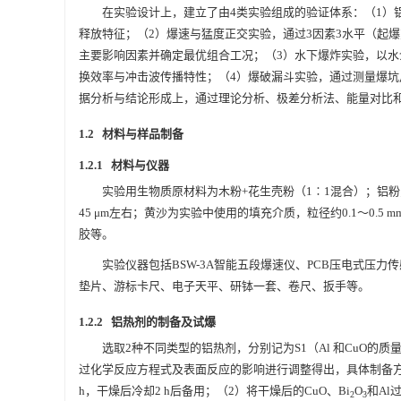
在实验设计上，建立了由4类实验组成的验证体系：（1）铝热剂
释放特征；（2）爆速与猛度正交实验，通过3因素3水平（起
主要影响因素并确定最优组合工况；（3）水下爆炸实验，以
换效率与冲击波传播特性；（4）爆破漏斗实验，通过测量爆
据分析与结论形成上，通过理论分析、极差分析法、能量对比
1.2 材料与样品制备
1.2.1 材料与仪器
实验用生物质原材料为木粉+花生壳粉（1∶1混合）；铝粉为
45 μm左右；黄沙为实验中使用的填充介质，粒径约0.1～0
胶等。
实验仪器包括BSW-3A智能五段爆速仪、PCB压电式压力
垫片、游标卡尺、电子天平、研钵一套、卷尺、扳手等。
1.2.2 铝热剂的制备及试爆
选取2种不同类型的铝热剂，分别记为S1（Al 和CuO的质量比
过化学反应方程式及表面反应的影响进行调整得出，具体制备方法
h，干燥后冷却2 h后备用；（2）将干燥后的CuO、Bi
O
和Al
2
3