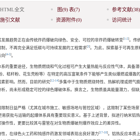
HTML全文
图
(9)
表
(7)
参考文献
(38)
施引文献
资源附件
(0)
访问统计
[
1
-
2
]
其发展趋势正在由传统炸药爆破向绿色、安全、可控的非炸药爆破转变
。传
[
3
]
限制，不再完全满足低碳与可持续发展的工程需求
。为此，探索基于可再生原
[
4
-
5
]
方向
。
体系的重要途径，生物质燃烧和气化过程可产生大量热能与反应性气体，具备潜
粉、秸秆粉、花生壳粉等）在特定的高压富氧条件下能够产生类似爆燃或爆轰
[
12
-
14
]
因素影响。然而，目前的研究
多集中于生物质燃烧特性、热解机理或燃气
分析，尚未形成稳定可控的绿色爆破体系。换言之，生物质虽具能量潜力，但缺
用限制日益严格（尤其在城市施工、敏感场地与管控区域），这限制了某些场景
且更易获批与运输的起爆体系具有重要现实意义。基于上述背景，拟进行纳米铝
可操作性，更要比较其与雷管在对生物质爆破剂爆炸效应上的差异性。
[
17
-
18
]
特性，在绿色火工药和钝感炸药激发领域表现出良好潜力
。铝热反应本质