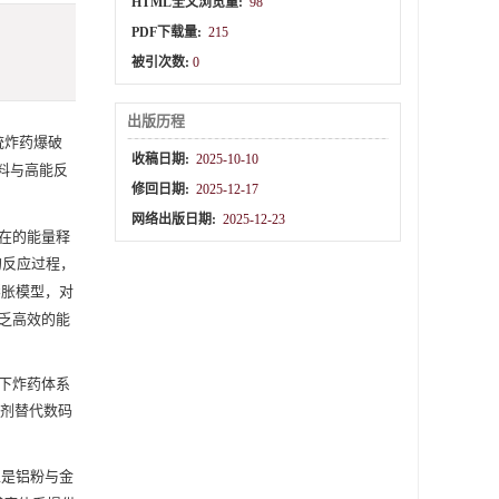
HTML全文浏览量:
98
PDF下载量:
215
被引次数:
0
出版历程
统炸药爆破
收稿日期:
2025-10-10
料与高能反
修回日期:
2025-12-17
网络出版日期:
2025-12-23
在的能量释
的反应过程，
膨胀模型，对
乏高效的能
下炸药体系
热剂替代数码
上是铝粉与金