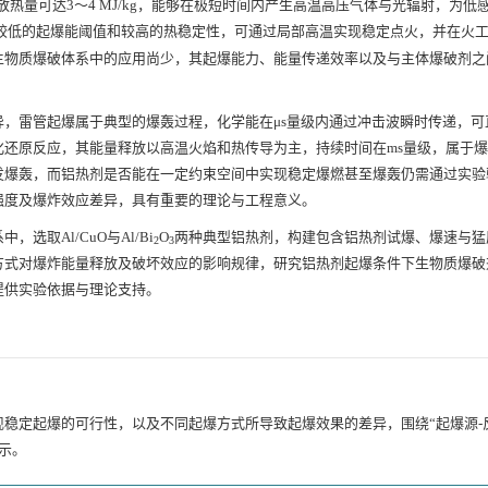
放热量可达3～4 MJ/kg，能够在极短时间内产生高温高压气体与光辐射，为低
较低的起爆能阈值和较高的热稳定性，可通过局部高温实现稳定点火，并在火
生物质爆破体系中的应用尚少，其起爆能力、能量传递效率以及与主体爆破剂之
，雷管起爆属于典型的爆轰过程，化学能在μs量级内通过冲击波瞬时传递，可
还原反应，其能量释放以高温火焰和热传导为主，持续时间在ms量级，属于
发爆轰，而铝热剂是否能在一定约束空间中实现稳定爆燃甚至爆轰仍需通过实验
强度及爆炸效应差异，具有重要的理论与工程意义。
取Al/CuO与Al/Bi
O
两种典型铝热剂，构建包含铝热剂试爆、爆速与猛
2
3
方式对爆炸能量释放及破坏效应的影响规律，研究铝热剂起爆条件下生物质爆破
提供实验依据与理论支持。
稳定起爆的可行性，以及不同起爆方式所导致起爆效果的差异，围绕“起爆源-
示。