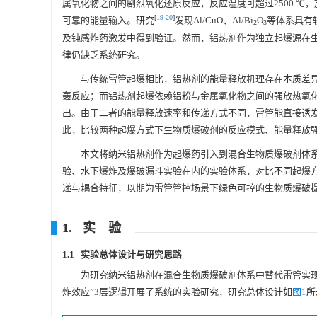
属氧化物之间的剧烈氧化还原反应，反应温度可超过
2500
℃，
[
19
-
20
]
可靠的能量输入。研究
发现Al/CuO、Al/Bi
O
等体系具有
2
3
及钝感炸药激发中得到验证。然而，铝热剂作为独立起爆源在
律仍缺乏系统研究。
与传统雷管起爆相比，铝热剂的能量释放机理存在本质差异
轰反应；而铝热剂起爆依赖铝粉与金属氧化物之间的强放热氧化
出。由于二者的能量释放速率和传递方式不同，雷管能直接诱
此，比较两种起爆方式下生物质爆破剂的反应模式、能量释放
本文将纳米铝热剂作为起爆药引入到混合生物质爆破剂体系中，选
验、水下爆炸及爆破漏斗实验在内的实验体系，对比不同起爆
递与耦合特征，以期为雷管管控场景下绿色可控的生物质爆破
1. 实 验
1.1 实验总体设计与研究思路
为研究纳米铝热剂在混合生物质爆破剂体系中替代雷管实现
炸效应”3层逻辑开展了系统的实验研究，研究总体设计如
图1
所