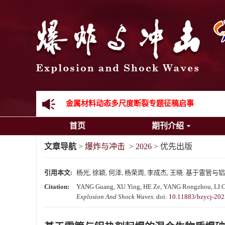
《爆炸与冲击》向2024年度审稿专家致谢
《爆炸与冲击》2025年度优秀名单
先进载运装备机械冲击失效与防护专题征稿启事
金属材料动态多尺度断裂专题征稿启事
首页
期刊介绍
结构物高速出入水问题专题征稿启事
文章导航
>
爆炸与冲击
>
2026
> 优先出版
《爆炸与冲击》第一届青年编委入选人员名单
引用本文:
杨光, 徐颖, 何泽, 杨荣周, 李成杰, 王晓. 基于
《爆炸与冲击》向2024年度审稿专家致谢
Citation:
YANG Guang, XU Ying, HE Ze, YANG Rongzhou, LI Cheng
Explosion And Shock Waves
.
doi:
10.11883/bzycj-20
《爆炸与冲击》2025年度优秀名单