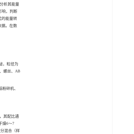
分析其能量
影响，判断
式的能量转
依据。在数
二铋，粒径为
、螺丝、AB
包括粉碎机、
同，其配比通
干燥6～7
充分混合（样