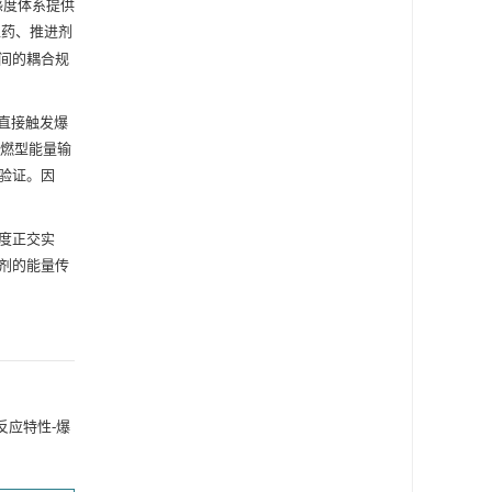
感度体系提供
工药、推进剂
间的耦合规
直接触发爆
爆燃型能量输
验证。因
度正交实
剂的能量传
反应特性-爆