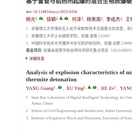
基于雷管与铝热剂起爆的混合生物质爆破
doi:
10.11883/bzycj-2025-0336
1
,
2
,
,
3
2
2
杨光
,
徐颖
,
何泽
,
杨荣周
,
李成杰
,
王
1.
安徽理工大学煤炭无人化开采数智技术全国重点实验室，安徽 淮
2.
安徽理工大学土木建筑学院，安徽 淮南 232001
3.
中国科学技术大学爆炸冲击与防护研究所，安徽 合肥 23000
基金项目:
安徽省高等学校自然科学研究重点项目（2023AH051
详细信息
Analysis of explosion characteristics of 
thermite detonation
1
,
2
,
,
3
YANG Guang
,
XU Ying
,
HE Ze
,
YANG
1.
State Key Laboratory of Digital Intelligent Technology for 
Anhui, China
2.
School of Civil Engineering and Architecture, Anhui Universi
3.
Institute of Explosive Shock and Protection, University of Sc