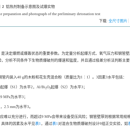
 2
铝热剂制备示意图及试爆实物
e preparation and photograph of the preliminary detonation test
下载:
全尺寸图片
，是决定爆燃或爆轰状态的重要参数。为定量分析起爆方式、氧气压力和钢管壁
验，分析不同条件下生物质爆破剂的爆速和猛度，并且通过极差分析法判断主要
，钢管内装入40 g的木粉和花生壳混合粉（质量比为1∶1）。3因素3水平包括：
爆（S1）为水平2，Al/Bi
O
起爆（S2）为水平3；
2
3
9 MPa为水平3；
2，2.5 mm为水平3。
反应难以充分进行，而超过9 MPa会带来设备受压风险；钢管壁厚则根据常用规
。具体的因素及水平见
表1
，通过
表1
对混合生物质爆破剂设计9组正交实验，如