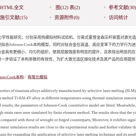
HTML全文
图
(12)
表
(2)
参考文献
(30)
施引文献
(15)
资源附件
(0)
访问统计
力学性能研究，分别采用热模拟材料试验机、分离式霍普金森压杆装置对激光
Johnson-Cook本构模型，同时对钛合金在高温、高应变率下的力学行为
合金具有更细小、均匀的组织，使其屈服强度有明显的提升，且表现出明显的应
进一步验证了本构参数的有效性，为扩大激光选区熔化技术及其产品的应用提供
nson-Cook本构
/
有限元模拟
ties of titanium alloys additively manufactured by selective laser melting (SLM),
 melted Ti-6Al-4V alloy at different temperatures using thermal simulation materia
results, the parameters of Johnson-Cook constitutive model are fitted. Meanwhile,
h strain rates were simulated by finite element method. The results show that the y
 compared with those of wrought or forged counterparts, Moreover, it exhibits signif
lement simulation results are close to the experimental results and further validate t
sis for expanding the application of selective laser melting technique and its prod