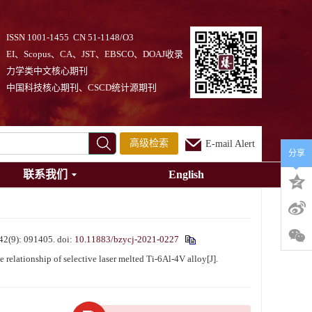
ISSN 1001-1455 CN 51-1148/O3
EI、Scopus、CA、JST、EBSCO、DOAJ收录
力学类中文核心期刊
中国科技核心期刊、CSCD统计源期刊
高级检索
E-mail Alert
分享
联系我们
English
): 091405.
doi:
10.11883/bzycj-2021-0227
lationship of selective laser melted Ti-6Al-4V alloy[J].