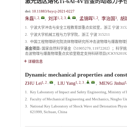
激光选区熔化Ti-6Al-4V合金的动态力
doi:
10.11883/bzycj-2021-0227
1, 2
,
1, 2, 3
,
,
1, 2
3
朱磊
,
刘洋
,
孟锦晖
,
李治国
,
胡
1.
宁波大学冲击与安全工程教育部重点实验室，浙江 宁波 3152
2.
宁波大学机械工程与力学学院，浙江 宁波 315211
3.
中国工程物理研究院流体物理研究所冲击波物理与爆轰物理重点实
基金项目:
国家自然科学基金（51905279, 11972202）；科
击波物理与爆轰物理重点实验室稳定支持科研项目(JCKYS20192
详细信息
Dynamic mechanical properties and constit
1, 2
,
1, 2, 3
,
,
1
ZHU Lei
,
LIU Yang
,
MENG Jinhui
1.
Key Laboratory of Impact and Safety Engineering, Ministry of
2.
Faculty of Mechanical Engineering and Mechanics, Ningbo Un
3.
National Key Laboratory of Shock Wave and Detonation Physics
621999, Sichuan, China