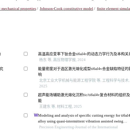
 mechanical properties
/
Johnson-Cook constitutive model
/
finite element simul
为
高温高应变率下钛合金ti6al4v的动态力学行为及本构关
杨东 等, 高压物理学报, 2024
研究
能量密度对于选区激光熔化成型ti6al4v合金缺陷特征的
响
北京工业大学机械与能源工程学院 等, 工程科学与技术,
2025
超声能场辅助激光熔化沉积tic/ti6al4v复合材料的组织
能
王建东 等, 材料工程, 2025
Modeling and analysis of specific cutting energy for ti6al
alloy using quasi-intermittent vibration assisted swing
cutting
Precision Engineering-Journal of the International