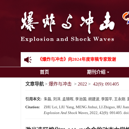
先进载运装备机械冲击失效与防护专题征稿启事
金属材料动态多尺度断裂专题征稿启事
结构物高速出入水问题专题征稿启事
《爆炸与冲击》第一届青年编委入选人员名单
《爆炸与冲击》向2024年度审稿专家致谢
首页
期刊介绍
《爆炸与冲击》2025年度优秀名单
文章导航
>
爆炸与冲击
>
2022
>
42(9): 091405
引用本文:
朱磊, 刘洋, 孟锦晖, 李治国, 胡建波, 李国平, 王永刚. 激
Citation:
ZHU Lei, LIU Yang, MENG Jinhui, LI Zhiguo, HU Jianbo
Explosion And Shock Waves
, 2022, 42(9): 091405.
doi