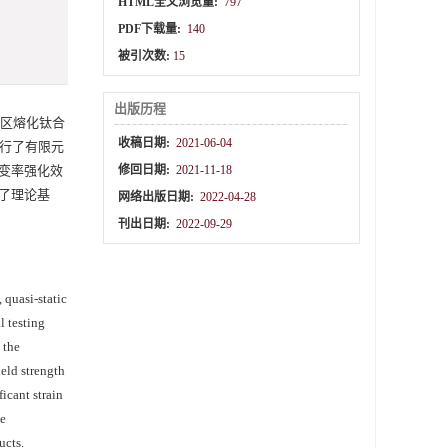
HTML全文浏览量:
797
PDF下载量:
140
被引次数:
15
出版历程
选区熔化钛合
收稿日期:
2021-06-04
进行了有限元
变率强化效
修回日期:
2021-11-18
了理论基
网络出版日期:
2022-04-28
刊出日期:
2022-09-29
 quasi-static
l testing
 the
ield strength
icant strain
he
ucts.