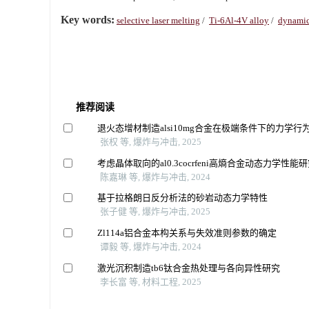
Key words:
selective laser melting
/
Ti-6Al-4V alloy
/
dynamic
推荐阅读
退火态增材制造alsi10mg合金在极端条件下的力学行
张权 等, 爆炸与冲击, 2025
考虑晶体取向的al0.3cocrfeni高熵合金动态力学性能
陈嘉琳 等, 爆炸与冲击, 2024
基于拉格朗日反分析法的砂岩动态力学特性
张子健 等, 爆炸与冲击, 2025
Zl114a铝合金本构关系与失效准则参数的确定
谭毅 等, 爆炸与冲击, 2024
激光沉积制造tb6钛合金热处理与各向异性研究
李长富 等, 材料工程, 2025