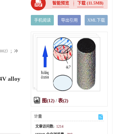
智能预览
下载
(11.5MB)
手机阅读
导出引用
XML下载
1002）；冲
4V alloy
图(12)
/
表(2)
计量
文章访问数:
1214