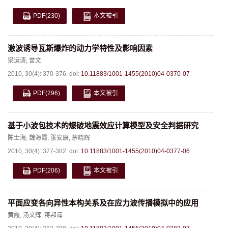
PDF
(230)
本文被引
激波诱导瓦斯爆炸的动力学特性及影响因素
梁运涛
,
曾文
2010, 30(4): 370-376.
doi:
10.11883/1001-1455(2010)04-0370-07
PDF
(296)
本文被引
基于小波包技术的爆破地震效应计算模型及安全判据研究
陈士海
,
魏海霞
,
张安康
,
茅晓辉
2010, 30(4): 377-382.
doi:
10.11883/1001-1455(2010)04-0377-06
PDF
(206)
本文被引
平面应变各向异性本构关系及在应力波传播模拟中的应用
黄霞
,
汤文辉
,
蒋邦海