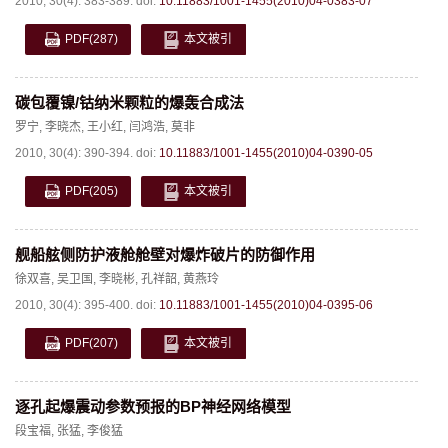
2010, 30(4): 383-389.
doi:
10.11883/1001-1455(2010)04-0383-07
PDF
(287)
本文被引
碳包覆镍/钴纳米颗粒的爆轰合成法
罗宁
,
李晓杰
,
王小红
,
闫鸿浩
,
莫非
2010, 30(4): 390-394.
doi:
10.11883/1001-1455(2010)04-0390-05
PDF
(205)
本文被引
舰船舷侧防护液舱舱壁对爆炸破片的防御作用
徐双喜
,
吴卫国
,
李晓彬
,
孔祥韶
,
黄燕玲
2010, 30(4): 395-400.
doi:
10.11883/1001-1455(2010)04-0395-06
PDF
(207)
本文被引
逐孔起爆震动参数预报的BP神经网络模型
段宝福
,
张猛
,
李俊猛