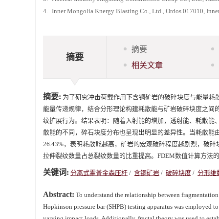
4.
Inner Mongolia Knergy Blasting Co., Ltd., Ordos 017010, Inn
摘要
摘要
相关文章
摘要:
为了研究冲击荷载作用下含铜矿岩的破碎块度与能量耗
能量传递规律，结合分形理论构建耗散能与矿岩破碎块度之间的关系；同时，基
纹扩展行为。结果表明：随着入射能的增加，透射能、耗散能
散能的不同，碎石块度分布也呈现出明显的差异性。当耗散能由19.52 
26.43%，表明耗散能越高，矿岩的宏观破碎程度越剧烈，
拉伸裂纹数量占总裂纹数量的比重提高。FDEM数值计算方法
关键词:
分离式霍普金森压杆
/
含铜矿岩
/
破碎块度
/
分形维
Abstract:
To understand the relationship between fragmentation a
Hopkinson pressure bar (SHPB) testing apparatus was employed to 
varying impact loads. Additionally, fractal theory was used to esta