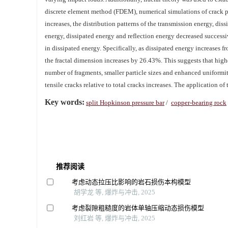
discrete element method (FDEM), numerical simulations of crack pr
increases, the distribution patterns of the transmission energy, di
energy, dissipated energy and reflection energy decreased successiv
in dissipated energy. Specifically, as dissipated energy increases
the fractal dimension increases by 26.43%. This suggests that high
number of fragments, smaller particle sizes and enhanced uniformity.
tensile cracks relative to total cracks increases. The application of
Key words:
split Hopkinson pressure bar
/
copper-bearing rock
推荐阅读
考虑动态拉压比影响的岩石损伤本构模型
胡学龙 等, 爆炸与冲击, 2025
考虑裂隙粗糙度的岩体单轴压缩动态损伤模型
刘红岩 等, 爆炸与冲击, 2025