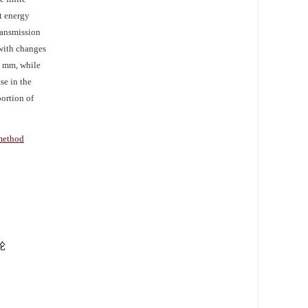
t energy
transmission
 with changes
4 mm, while
se in the
portion of
 method
论