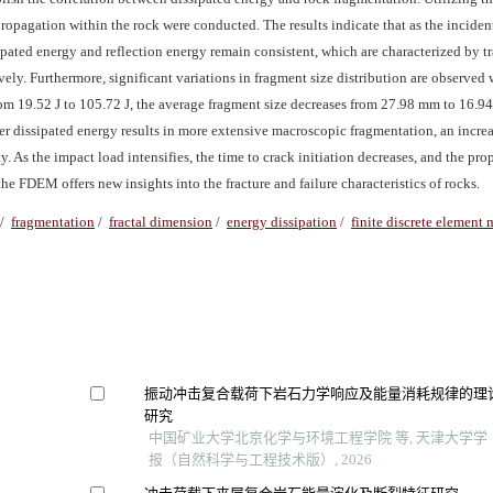
opagation within the rock were conducted. The results indicate that as the inciden
ssipated energy and reflection energy remain consistent, which are characterized by 
ely. Furthermore, significant variations in fragment size distribution are observed
 from 19.52 J to 105.72 J, the average fragment size decreases from 27.98 mm to 16.9
er dissipated energy results in more extensive macroscopic fragmentation, an increa
 As the impact load intensifies, the time to crack initiation decreases, and the pro
 the FDEM offers new insights into the fracture and failure characteristics of rocks.
/
fragmentation
/
fractal dimension
/
energy dissipation
/
finite discrete element
振动冲击复合载荷下岩石力学响应及能量消耗规律的理
研究
中国矿业大学北京化学与环境工程学院 等, 天津大学学
报（自然科学与工程技术版）, 2026