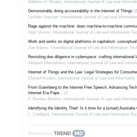
Halefom H. Abraha
,
International Journal of Law and Informa
Demonstrably doing accountability in the Internet of Things
Lachlan Urquhart
,
International Journal of Law and Informati
Rage against the machine: does machine-to-machine communicat
Stijn Storms
,
International Journal of Law and Information Te
Work and works on digital platforms in capitalism: conceptual
Zoe Adams
,
International Journal of Law and Information Tec
Revisiting due diligence in cyberspace: crafting international
Abhijeet Shrivastava
,
International Journal of Law and Infor
Internet of Things and the Law: Legal Strategies for Consum
Christof Koolen
,
International Journal of Law and Information
From Gutenberg to the Internet Free Speech, Advancing Tech
Internet Era Pape...
F. Romero Moreno
,
International Journal of Law and Informat
Identifying the Identity Thief: Is it time for a (smart) Australia
L. Cradduck
,
International Journal of Law and Information Te
Powered by