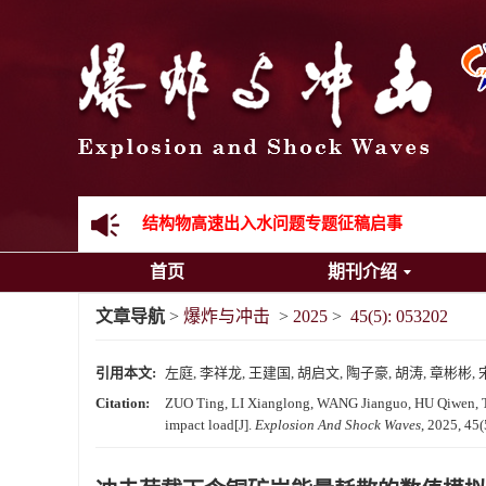
《爆炸与冲击》向2024年度审稿专家致谢
《爆炸与冲击》2025年度优秀名单
先进载运装备机械冲击失效与防护专题征稿启事
金属材料动态多尺度断裂专题征稿启事
结构物高速出入水问题专题征稿启事
首页
期刊介绍
《爆炸与冲击》第一届青年编委入选人员名单
文章导航
>
爆炸与冲击
>
2025
>
45(5): 053202
《爆炸与冲击》向2024年度审稿专家致谢
引用本文:
左庭, 李祥龙, 王建国, 胡启文, 陶子豪, 胡涛, 章彬彬, 
《爆炸与冲击》2025年度优秀名单
Citation:
ZUO Ting, LI Xianglong, WANG Jianguo, HU Qiwen, TA
impact load[J].
Explosion And Shock Waves
, 2025, 45