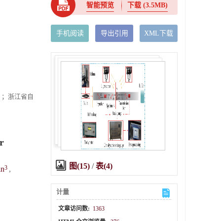
智能预览
下载
(3.5MB)
手机阅读
导出引用
XML下载
8）；浙江省自
r
图(15)
/
表(4)
3
in
,
计量
文章访问数:
1363