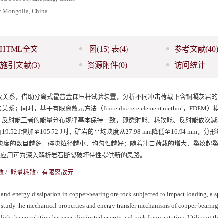
er Mongolia, China
HTML全文
图
(15)
表
(4)
参考文献
(40)
施引文献
(3)
资源附件
(0)
访问统计
散关系，借助分离式霍普金森压杆试验装置，分析不同冲击荷载下含铜凝灰岩的
于有限离散元方法（finite discrete element method，FDEM
、反射能三者的能量分布规律基本保持一致，即透射能、耗散能、反射能依次减
J增加至105.72 J时，矿岩的平均块度从27.98 mm降低至16.94 mm，分
破碎块度的数目越多，碎块粒径越小，均匀性越好；随着冲击荷载的增大，裂纹起
的应用可为深入解析岩石断裂破坏特性提供新的思路。
数
/
能量耗散
/
有限离散元
nd energy dissipation in copper-bearing ore rock subjected to impact loading, a sp
study the mechanical properties and energy transfer mechanisms of copper-bearing
blish the correlation between dissipated energy and rock fragmentation. Utilizing th