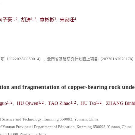
1, 2
1, 2
3
4
陶子豪
,
胡涛
,
章彬彬
,
宋家旺
202202AG050014）；云南省基础研究计划面上项目（202201AT07017
tion and fragmentation of copper-bearing rock unde
1, 2
1, 2
1, 2
1, 2
guo
,
HU Qiwen
,
TAO Zihao
,
HU Tao
,
ZHANG Binb
of Science and Technology, Kunming 650093, Yunnan, China
of Yunnan Provincial Department of Education, Kunming 650093, Yunnan, China
zhou 313000, Zhejiang, China