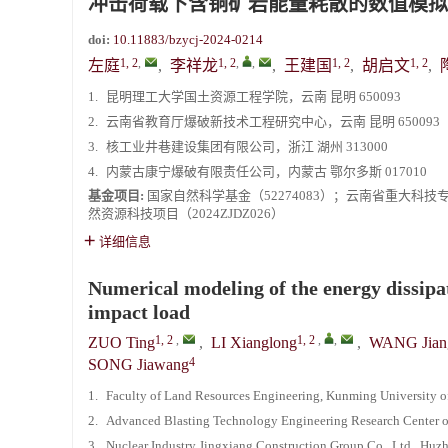
冲击荷载下含铜矿岩能量耗散的数值模拟
doi:
10.11883/bzycj-2024-0214
1, 2
,
1, 2
,
,
1, 2
1, 2
左庭
,
李祥龙
,
王建国
,
胡启文
,
1.
昆明理工大学国土资源工程学院，云南 昆明 650093
2.
云南省教育厅爆破新技术工程研究中心，云南 昆明 650093
3.
核工业井巷建设集团有限公司，浙江 湖州 313000
4.
内蒙古康宁爆破有限责任公司，内蒙古 鄂尔多斯 017010
基金项目:
国家自然科学基金（52274083）；云南省重大科技专项（
然资源科技项目（2024ZJDZ026）
详细信息
Numerical modeling of the energy dissipa
impact load
1, 2
,
1, 2
,
,
ZUO Ting
,
LI Xianglong
,
WANG Jian
4
SONG Jiawang
1.
Faculty of Land Resources Engineering, Kunming University 
2.
Advanced Blasting Technology Engineering Research Center 
3.
Nuclear Industry Jingxiang Construction Group Co., Ltd., Hu