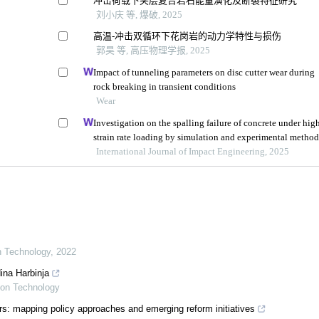
冲击荷载下夹层复合岩石能量演化及断裂特征研究
刘小庆 等, 爆破, 2025
高温-冲击双循环下花岗岩的动力学特性与损伤
郭昊 等, 高压物理学报, 2025
Impact of tunneling parameters on disc cutter wear during
rock breaking in transient conditions
Wear
Investigation on the spalling failure of concrete under hig
strain rate loading by simulation and experimental metho
International Journal of Impact Engineering, 2025
on Technology
,
2022
ina Harbinja
tion Technology
s: mapping policy approaches and emerging reform initiatives