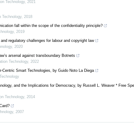
tion Technology
,
2021
on Technology
,
2018
ion fall within the scope of the confidentiality principle?
chnology
,
2019
 and regulatory challenges for labour and copyright law
hnology
,
2020
 law’s arsenal against transboundary Botnets
mation Technology
,
2022
er-Centric Smart Technologies, by Guido Noto La Diega
 Technology
nology, and the Implications for Democracy, by Russell L. Weaver * Free Spe
ion Technology
,
2014
 Card?
chnology
,
2007