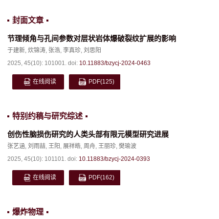
封面文章
节理倾角与孔间参数对层状岩体爆破裂纹扩展的影响
于建新
,
炊锦涛
,
张浩
,
李真珍
,
刘思阳
2025, 45(10): 101001.
doi:
10.11883/bzycj-2024-0463
在线阅读
PDF
(125)
特别约稿与研究综述
创伤性脑损伤研究的人类头部有限元模型研究进展
张艺涵
,
刘雨喆
,
王阳
,
展祥皓
,
周舟
,
王丽珍
,
樊瑜波
2025, 45(10): 101101.
doi:
10.11883/bzycj-2024-0393
在线阅读
PDF
(162)
爆炸物理