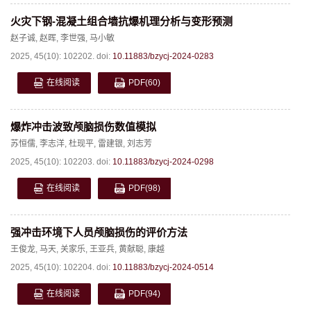
火灾下钢-混凝土组合墙抗爆机理分析与变形预测
赵子诚
,
赵晖
,
李世强
,
马小敏
2025, 45(10): 102202.
doi:
10.11883/bzycj-2024-0283
在线阅读
PDF
(60)
爆炸冲击波致颅脑损伤数值模拟
苏恒儒
,
李志洋
,
杜现平
,
雷建银
,
刘志芳
2025, 45(10): 102203.
doi:
10.11883/bzycj-2024-0298
在线阅读
PDF
(98)
强冲击环境下人员颅脑损伤的评价方法
王俊龙
,
马天
,
关家乐
,
王亚兵
,
黄献聪
,
康越
2025, 45(10): 102204.
doi:
10.11883/bzycj-2024-0514
在线阅读
PDF
(94)