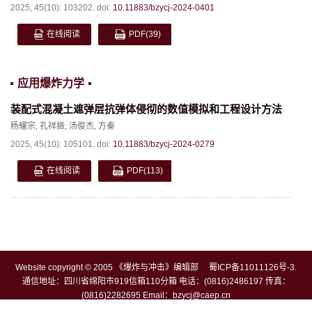
2025, 45(10): 103202.
doi:
10.11883/bzycj-2024-0401
在线阅读
PDF
(39)
应用爆炸力学
装配式混凝土遮弹层抗弹体侵彻的数值模拟和工程设计方法
杨耀宗
,
孔祥振
,
汤俊杰
,
方秦
2025, 45(10): 105101.
doi:
10.11883/bzycj-2024-0279
在线阅读
PDF
(113)
Website copyright © 2005 《爆炸与冲击》编辑部
蜀ICP备11011126号-3
.
通信地址：四川省绵阳市919信箱110分箱 电话：(0816)2486197 传真：
(0816)2282695 Email：
bzycj@caep.cn