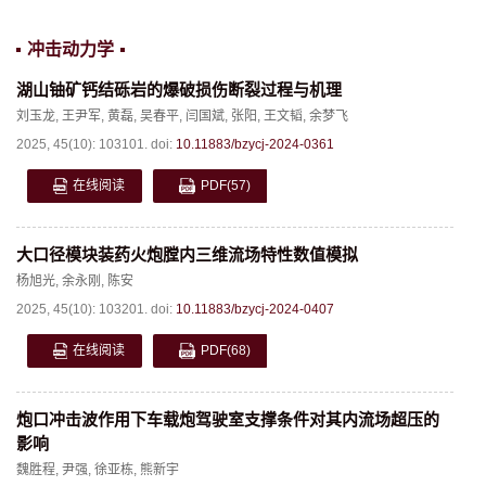
冲击动力学
湖山铀矿钙结砾岩的爆破损伤断裂过程与机理
刘玉龙
,
王尹军
,
黄磊
,
吴春平
,
闫国斌
,
张阳
,
王文韬
,
余梦飞
2025, 45(10): 103101.
doi:
10.11883/bzycj-2024-0361
在线阅读
PDF
(57)
大口径模块装药火炮膛内三维流场特性数值模拟
杨旭光
,
余永刚
,
陈安
2025, 45(10): 103201.
doi:
10.11883/bzycj-2024-0407
在线阅读
PDF
(68)
炮口冲击波作用下车载炮驾驶室支撑条件对其内流场超压的
影响
魏胜程
,
尹强
,
徐亚栋
,
熊新宇