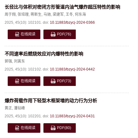
长径比与体积对密闭方形管道内油气爆炸超压特性的影响
周于翔
,
张培理
,
蒋新生
,
马驰
,
梁建军
,
王冬
,
何东海
2025, 45(10): 102101.
doi:
10.11883/bzycj-2024-0366
在线阅读
PDF
(76)
不同速率后燃烧效应对内爆特性的影响
郭强
,
刘寅东
2025, 45(10): 102102.
doi:
10.11883/bzycj-2024-0442
在线阅读
PDF
(73)
爆炸荷载作用下轻型木框架墙的动力行为分析
黄正
,
潘钻峰
2025, 45(10): 102201.
doi:
10.11883/bzycj-2024-0431
在线阅读
PDF
(80)