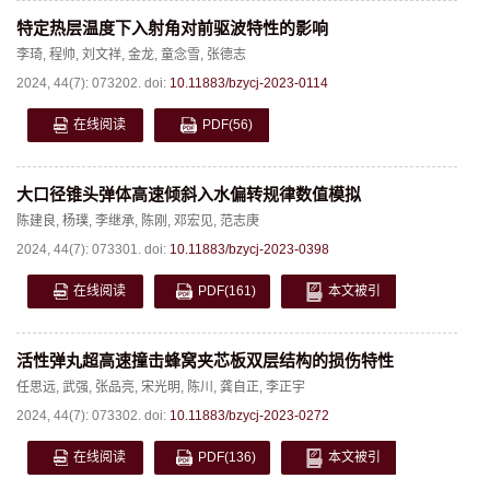
特定热层温度下入射角对前驱波特性的影响
李琦
,
程帅
,
刘文祥
,
金龙
,
童念雪
,
张德志
2024, 44(7): 073202.
doi:
10.11883/bzycj-2023-0114
在线阅读
PDF
(56)
大口径锥头弹体高速倾斜入水偏转规律数值模拟
陈建良
,
杨璞
,
李继承
,
陈刚
,
邓宏见
,
范志庚
2024, 44(7): 073301.
doi:
10.11883/bzycj-2023-0398
在线阅读
PDF
(161)
本文被引
活性弹丸超高速撞击蜂窝夹芯板双层结构的损伤特性
任思远
,
武强
,
张品亮
,
宋光明
,
陈川
,
龚自正
,
李正宇
2024, 44(7): 073302.
doi:
10.11883/bzycj-2023-0272
在线阅读
PDF
(136)
本文被引