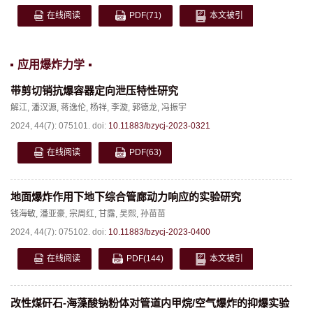
在线阅读
PDF
(71)
本文被引
应用爆炸力学
带剪切销抗爆容器定向泄压特性研究
解江
,
潘汉源
,
蒋逸伦
,
杨祥
,
李漩
,
郭德龙
,
冯振宇
2024, 44(7): 075101.
doi:
10.11883/bzycj-2023-0321
在线阅读
PDF
(63)
地面爆炸作用下地下综合管廊动力响应的实验研究
钱海敏
,
潘亚豪
,
宗周红
,
甘露
,
吴熙
,
孙苗苗
2024, 44(7): 075102.
doi:
10.11883/bzycj-2023-0400
在线阅读
PDF
(144)
本文被引
改性煤矸石-海藻酸钠粉体对管道内甲烷/空气爆炸的抑爆实验