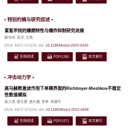
特别约稿与研究综述
富氢甲烷的爆燃特性与爆炸抑制研究进展
蔡冲冲
,
苏洋
,
王燕
2024, 44(7): 071101.
doi:
10.11883/bzycj-2023-0330
在线阅读
PDF
(138)
本文被引
冲击动力学
高马赫数激波作用下单模界面的Richtmyer-Meshkov不稳定
性数值模拟
高士清
,
邹立勇
,
唐久棚
,
李季
,
林健宇
2024, 44(7): 073201.
doi:
10.11883/bzycj-2023-0458
在线阅读
PDF
(107)
本文被引