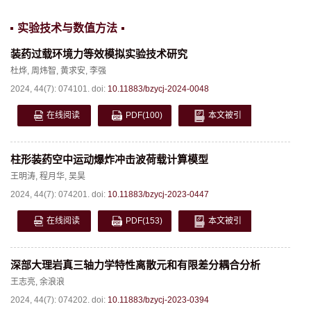
实验技术与数值方法
装药过载环境力等效模拟实验技术研究
杜烨
,
周炜智
,
黄求安
,
李强
2024, 44(7): 074101.
doi:
10.11883/bzycj-2024-0048
在线阅读
PDF
(100)
本文被引
柱形装药空中运动爆炸冲击波荷载计算模型
王明涛
,
程月华
,
吴昊
2024, 44(7): 074201.
doi:
10.11883/bzycj-2023-0447
在线阅读
PDF
(153)
本文被引
深部大理岩真三轴力学特性离散元和有限差分耦合分析
王志亮
,
余浪浪
2024, 44(7): 074202.
doi:
10.11883/bzycj-2023-0394