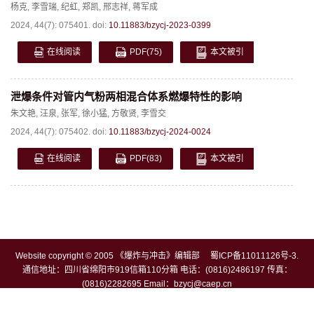
杨克
,
李雪瑞
,
纪虹
,
郑凯
,
邢志祥
,
蒋军成
2024, 44(7): 075401.
doi:
10.11883/bzycj-2023-0399
在线阅读
PDF
(75)
本文被引
泄爆条件对管内气粉两相混合体系燃爆特性的影响
朱文艳
,
汪泉
,
张军
,
徐小猛
,
方敬贤
,
李雪交
2024, 44(7): 075402.
doi:
10.11883/bzycj-2024-0024
在线阅读
PDF
(83)
本文被引
Website copyright © 2005 《爆炸与冲击》编辑部
蜀ICP备11011126号-3
.
通信地址：四川省绵阳市919信箱110分箱 电话：(0816)2486197 传真：
(0816)2282695 Email：
bzycj@caep.cn