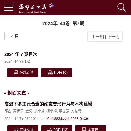
2024年 44卷 第7期
栏目
上一期
|
下一期
2024 年 7 期目次
2024, 44(7): 1-2.
在线阅读
PDF
(40)
封面文章
高温下多主元合金的动态变形行为与本构建模
邱吉
,
苏步云
,
金涛
,
姚小虎
,
树学峰
,
李志强
,
方慧青
2024, 44(7): 071001.
doi:
10.11883/bzycj-2023-0439
在线阅读
PDF
(113)
本文被引