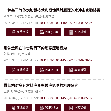
一种基于气体炮加载技术和惯性抛射原理的水冲击实验装置
刘显军
,
王小龙
,
李思忠
,
钟卫洲
,
周本全
2014, 34(3): 272-277.
doi:
10.11883/1001-1455(2014)03-0272-06
在线阅读
PDF
(388)
本文被引
泡沫金属在冲击载荷下的动态压缩行为
张健
,
赵桂平
,
卢天健
2014, 34(3): 278-284.
doi:
10.11883/1001-1455(2014)03-0278-07
在线阅读
PDF
(594)
本文被引
微结构对多孔材料应变率效应影响的机理研究
王鹏飞
,
徐松林
,
李志斌
,
胡时胜
2014, 34(3): 285-291.
doi:
10.11883/1001-1455(2014)03-0285-07
在线阅读
PDF
(471)
本文被引