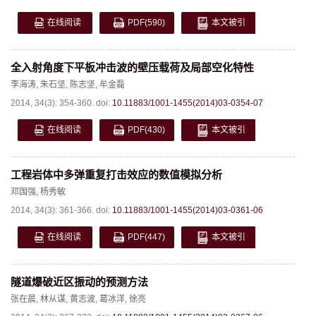
在线阅读
PDF
(590)
本文被引
全入射角度下平板冲击波的壁压载荷及局部空化特性
李海涛
,
朱石坚
,
陈志坚
,
牟金磊
2014, 34(3): 354-360.
doi:
10.11883/1001-1455(2014)03-0354-07
在线阅读
PDF
(430)
本文被引
工程岩体中多弹重复打击效应的数值模拟分析
邓国强
,
杨秀敏
2014, 34(3): 361-366.
doi:
10.11883/1001-1455(2014)03-0361-06
在线阅读
PDF
(447)
本文被引
隧道爆破近区振动的预测方法
张在晨
,
林从谋
,
黄志波
,
葛冰洋
,
徐亮