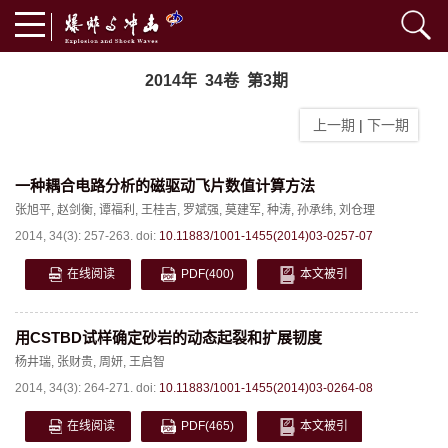
2014年 34卷 第3期
上一期
|
下一期
一种耦合电路分析的磁驱动飞片数值计算方法
张旭平
,
赵剑衡
,
谭福利
,
王桂吉
,
罗斌强
,
莫建军
,
种涛
,
孙承纬
,
刘仓理
2014, 34(3): 257-263.
doi:
10.11883/1001-1455(2014)03-0257-07
在线阅读
PDF
(400)
本文被引
用CSTBD试样确定砂岩的动态起裂和扩展韧度
杨井瑞
,
张财贵
,
周妍
,
王启智
2014, 34(3): 264-271.
doi:
10.11883/1001-1455(2014)03-0264-08
在线阅读
PDF
(465)
本文被引