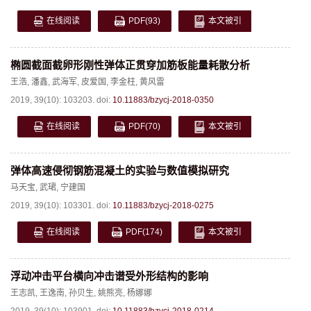
在线阅读
PDF
(93)
本文被引
椭圆截面截卵形刚性弹体正贯穿加筋板能量耗散分析
王浩
,
潘鑫
,
武海军
,
皮爱国
,
李金柱
,
黄风雷
2019, 39(10): 103203.
doi:
10.11883/bzycj-2018-0350
在线阅读
PDF
(70)
本文被引
弹体高速侵彻钢筋混凝土的实验与数值模拟研究
马天宝
,
武珺
,
宁建国
2019, 39(10): 103301.
doi:
10.11883/bzycj-2018-0275
在线阅读
PDF
(174)
本文被引
浮动冲击平台横向冲击谱受外形结构的影响
王志凯
,
王逸南
,
孙贝生
,
姚熊亮
,
杨娜娜