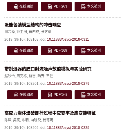
在线阅读
PDF
(97)
本文被引
吸能包装模型结构的冲击响应
谢若泽
,
钟卫洲
,
黄西成
,
张方举
2019, 39(10): 103103.
doi:
10.11883/bzycj-2018-0311
在线阅读
PDF
(63)
本文被引
带制退器的膛口射流噪声数值模拟与实验研究
赵欣怡
,
周克栋
,
赫雷
,
陆野
,
王佳
2019, 39(10): 103201.
doi:
10.11883/bzycj-2018-0279
在线阅读
PDF
(54)
本文被引
高应力岩体爆破卸荷过程中应变率及应变能特征
陈洋
,
吴亮
,
陈明
,
向晓锐
,
杨德明
2019, 39(10): 103202.
doi:
10.11883/bzycj-2018-0225