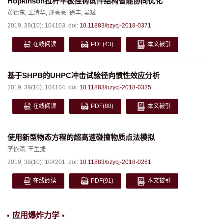
Hopkinson拉杆平板挂钩试件结构智能协同优化
黄德东
,
王清华
,
邢亮亮
,
徐丰
,
吴斌
2019, 39(10): 104103.
doi:
10.11883/bzycj-2018-0371
在线阅读
PDF
(43)
本文被引
基于SHPB的UHPC冲击试验径向惯性效应分析
2019, 39(10): 104104.
doi:
10.11883/bzycj-2018-0335
在线阅读
PDF
(80)
本文被引
使用新型物态方程的超高速碰撞物质点法模拟
李依潇
,
王生捷
2019, 39(10): 104201.
doi:
10.11883/bzycj-2018-0261
在线阅读
PDF
(91)
本文被引
应用爆炸力学