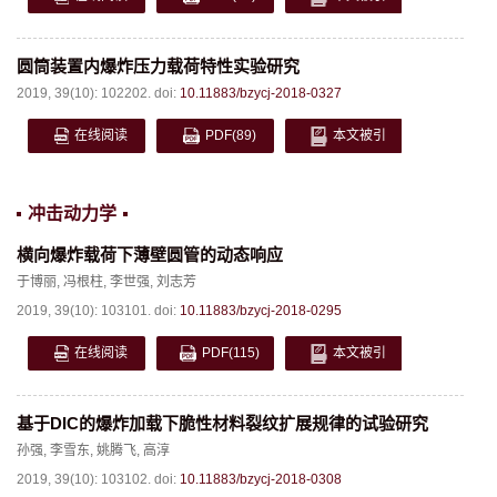
圆筒装置内爆炸压力载荷特性实验研究
2019, 39(10): 102202.
doi:
10.11883/bzycj-2018-0327
在线阅读
PDF
(89)
本文被引
冲击动力学
横向爆炸载荷下薄壁圆管的动态响应
于博丽
,
冯根柱
,
李世强
,
刘志芳
2019, 39(10): 103101.
doi:
10.11883/bzycj-2018-0295
在线阅读
PDF
(115)
本文被引
基于DIC的爆炸加载下脆性材料裂纹扩展规律的试验研究
孙强
,
李雪东
,
姚腾飞
,
高淳
2019, 39(10): 103102.
doi:
10.11883/bzycj-2018-0308