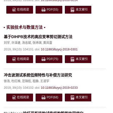
2019, 39(10): 103901.
doi:
10.11883/bzycj-2018-0214
在线阅读
PDF
(55)
本文被引
实验技术与数值方法
基于DIHPB技术的高应变率剪切测试方法
刘宇
,
许泽建
,
汤忠斌
,
张炜琪
,
黄风雷
2019, 39(10): 104101.
doi:
10.11883/bzycj-2018-0301
在线阅读
PDF
(75)
本文被引
冲击波测试系统低频特性与补偿方法研究
徐浩
,
杜红棉
,
范锦彪
,
祖静
,
王凌宇
2019, 39(10): 104102.
doi:
10.11883/bzycj-2019-0233
在线阅读
PDF
(68)
本文被引