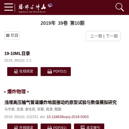
2019年 39卷 第10期
栏目
上一期
|
下一期
19-10ML目录
2019, 39(10): 1-2.
在线阅读
PDF
(52)
爆炸物理
浅埋高压输气管道爆炸地面振动的原型试验与数值模拟研究
马华原
,
龙源
,
谢全民
,
宋歌
,
周游
,
殷勤
2019, 39(10): 102201.
doi:
10.11883/bzycj-2018-0303
在线阅读
PDF
(91)
本文被引