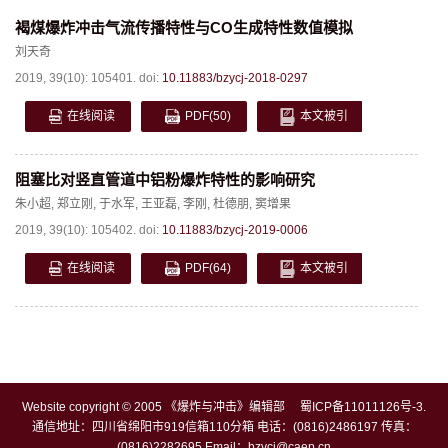
褐煤爆炸冲击气流传播特性与CO生成特性数值模拟
刘天奇
2019, 39(10): 105401.
doi:
10.11883/bzycj-2018-0297
在线阅读
PDF
(50)
本文被引
阻塞比对竖直管道中铝粉爆炸特性的影响研究
朱小超
,
郑立刚
,
于水军
,
王亚磊
,
李刚
,
杜德朋
,
窦增果
2019, 39(10): 105402.
doi:
10.11883/bzycj-2019-0006
在线阅读
PDF
(64)
本文被引
Website copyright © 2005 《爆炸与冲击》编辑部
蜀ICP备11011126号-3
.
通信地址：四川省绵阳市919信箱110分箱 电话：(0816)2486197 传真：
(0816)2282695 Email：
bzycj@caep.cn