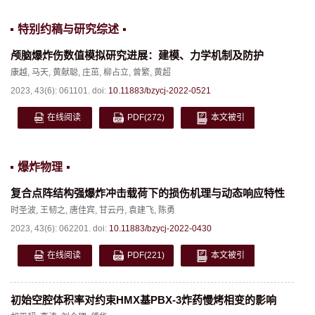
特别约稿与研究综述
颅脑爆炸伤数值模拟研究进展：建模、力学机制及防护
康越
,
马天
,
黄献聪
,
庄茁
,
柳占立
,
曾繁
,
黄超
2023, 43(6): 061101.
doi:
10.11883/bzycj-2022-0521
在线阅读
PDF
(272)
本文被引
爆炸物理
复合点阵结构强爆炸冲击载荷下的损伤机理与动态响应特性
时圣波
,
王韧之
,
唐佳宾
,
甘云丹
,
袁建飞
,
陈勇
2023, 43(6): 062201.
doi:
10.11883/bzycj-2022-0430
在线阅读
PDF
(221)
本文被引
初始空腔体积率对约束HMX基PBX-3炸药慢烤相变的影响