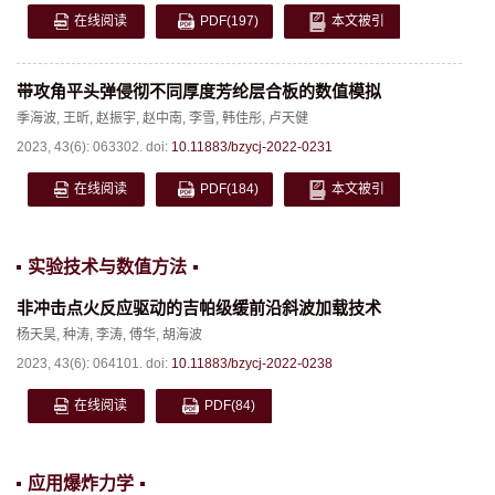
在线阅读
PDF
(197)
本文被引
带攻角平头弹侵彻不同厚度芳纶层合板的数值模拟
季海波
,
王昕
,
赵振宇
,
赵中南
,
李雪
,
韩佳彤
,
卢天健
2023, 43(6): 063302.
doi:
10.11883/bzycj-2022-0231
在线阅读
PDF
(184)
本文被引
实验技术与数值方法
非冲击点火反应驱动的吉帕级缓前沿斜波加载技术
杨天昊
,
种涛
,
李涛
,
傅华
,
胡海波
2023, 43(6): 064101.
doi:
10.11883/bzycj-2022-0238
在线阅读
PDF
(84)
应用爆炸力学