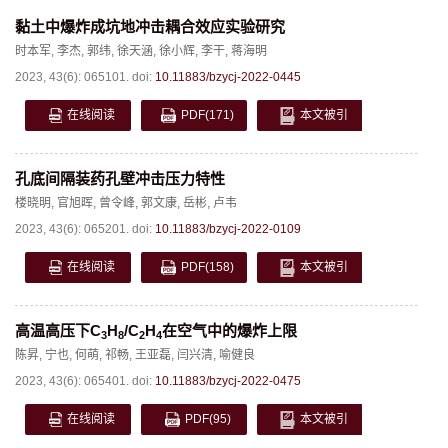
黏土中爆炸成坑地冲击耦合效应实验研究
时本军
,
李杰
,
郭纬
,
徐天涵
,
徐小辉
,
李干
,
蒋海明
2023, 43(6): 065101.
doi:
10.11883/bzycj-2022-0445
在线阅读
PDF
(171)
本文被引
孔底间隔装药孔壁冲击压力特性
楼晓明
,
官旭晖
,
曾令峰
,
郭文康
,
岳彬
,
卢韦
2023, 43(6): 065201.
doi:
10.11883/bzycj-2022-0109
在线阅读
PDF
(158)
本文被引
高温高压下C
H
/C
H
在空气中的爆炸上限
3
8
2
4
陈昇
,
宁也
,
何萌
,
祁畅
,
王亚磊
,
闫兴清
,
喻健良
2023, 43(6): 065401.
doi:
10.11883/bzycj-2022-0475
在线阅读
PDF
(95)
本文被引