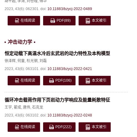
胡平超
,
李涛
,
刘仓理
,
傅华
2023, 43(6): 062301.
doi:
10.11883/bzycj-2022-0489
在线阅读
PDF
(89)
本文被引
冲击动力学
恒定动载下高温水冷后玄武岩的动力特性及本构模型
徐泽辉
,
何童
,
杜光钢
,
刘磊
2023, 43(6): 063101.
doi:
10.11883/bzycj-2022-0421
在线阅读
PDF
(106)
本文被引
循环冲击载荷作用下页岩动力学响应及能量耗散特征
王宇
,
翟成
,
唐伟
,
石克龙
2023, 43(6): 063102.
doi:
10.11883/bzycj-2022-0248
在线阅读
PDF
(222)
本文被引