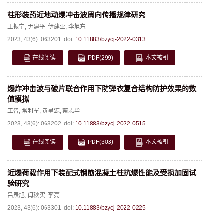
柱形装药近地动爆冲击波周向传播规律研究
王振宁
,
尹建平
,
伊建亚
,
李旭东
2023, 43(6): 063201.
doi:
10.11883/bzycj-2022-0313
在线阅读
PDF
(299)
本文被引
爆炸冲击波与破片联合作用下防弹衣复合结构防护效果的数
值模拟
王智
,
常利军
,
黄星源
,
蔡志华
2023, 43(6): 063202.
doi:
10.11883/bzycj-2022-0515
在线阅读
PDF
(303)
本文被引
近爆荷载作用下装配式钢筋混凝土柱抗爆性能及受损加固试
验研究
吕辰旭
,
闫秋实
,
李亮
2023, 43(6): 063301.
doi:
10.11883/bzycj-2022-0225