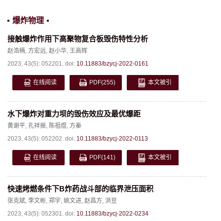
爆炸物理
接触爆炸作用下高聚物复合板毁伤特性分析
赵浩楠
,
方宏远
,
赵小华
,
王高辉
2023, 43(5): 052201.
doi:
10.11883/bzycj-2022-0161
在线阅读
PDF
(255)
本文被引
水下爆炸对重力坝的毁伤效应及最优爆距
黄谢平
,
孔祥振
,
陈祖煜
,
方秦
2023, 43(5): 052202.
doi:
10.11883/bzycj-2022-0113
在线阅读
PDF
(141)
本文被引
快速烤燃条件下B炸药战斗部的临界泄压面积
张克斌
,
李文彬
,
郑宇
,
姚文进
,
赵昌方
,
洪豆
2023, 43(5): 052301.
doi:
10.11883/bzycj-2022-0234