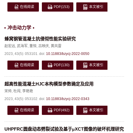
在线阅读
PDF
(153)
本文被引
冲击动力学
蜂窝钢管混凝土抗侵彻性能实验研究
赵宏远
,
武海军
,
董恒
,
吕映庆
,
黄风雷
2023, 43(5): 053101.
doi:
10.11883/bzycj-2022-0050
在线阅读
PDF
(130)
本文被引
超高性能混凝土HJC本构模型参数确定及应用
宋帅
,
杜闯
,
李艳艳
2023, 43(5): 053102.
doi:
10.11883/bzycj-2022-0343
在线阅读
PDF
(492)
本文被引
UHPFRC圆盘动态劈裂试验及基于
XCT图像的破坏机理研究
μ