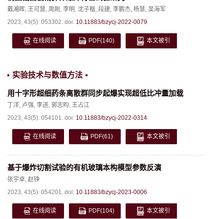
戴湘晖
,
王可慧
,
周刚
,
李明
,
沈子楷
,
段建
,
李鹏杰
,
杨慧
,
吴海军
2023, 43(5): 053302.
doi:
10.11883/bzycj-2022-0079
在线阅读
PDF
(140)
本文被引
实验技术与数值方法
用十字形超细药条离散群同步起爆实现超低比冲量加载
丁洋
,
卢强
,
李进
,
郭志昀
,
王占江
2023, 43(5): 054101.
doi:
10.11883/bzycj-2022-0314
在线阅读
PDF
(61)
本文被引
基于爆炸切割试验的有机玻璃本构模型参数反演
张宇卓
,
赵铮
2023, 43(5): 054201.
doi:
10.11883/bzycj-2023-0006
在线阅读
PDF
(104)
本文被引