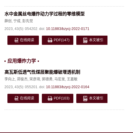
水中金属丝电爆炸动力学过程的零维模型
薛创
,
宁成
,
彭先觉
2023, 43(5): 054202.
doi:
10.11883/bzycj-2022-0171
在线阅读
PDF
(147)
本文被引
应用爆炸力学
高瓦斯低透气性煤层聚能爆破增透机制
李向上
,
郑俊杰
,
宋彦琦
,
郭德勇
,
马宏发
,
王嘉敏
2023, 43(5): 055201.
doi:
10.11883/bzycj-2022-0164
在线阅读
PDF
(103)
本文被引