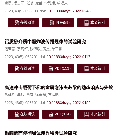
姚勇
,
杨贞军
,
张昕
,
庞苗
,
李雅祺
,
喻渴来
2023, 43(5): 053103.
doi:
10.11883/bzycj-2022-0243
在线阅读
PDF
(59)
本文被引
钙质砂介质中爆炸波传播规律的试验研究
潘亚豪
,
宗周红
,
钱海敏
,
黄杰
,
单玉麟
2023, 43(5): 053201.
doi:
10.11883/bzycj-2022-0117
在线阅读
PDF
(153)
本文被引
高速冲击载荷下梯度金属泡沫夹芯梁的动态响应与失效
魏建辉
,
李旭
,
黄威
,
徐宏建
,
方搏鹏
2023, 43(5): 053301.
doi:
10.11883/bzycj-2022-0156
在线阅读
PDF
(314)
本文被引
椭圆截面侵彻弹体爆炸特性试验研究