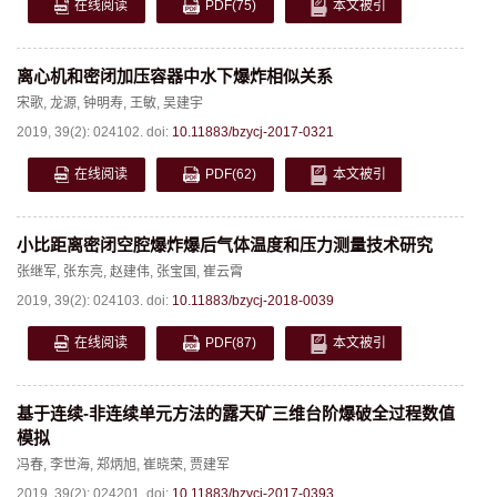
在线阅读
PDF
(75)
本文被引
离心机和密闭加压容器中水下爆炸相似关系
宋歌
,
龙源
,
钟明寿
,
王敏
,
吴建宇
2019, 39(2): 024102.
doi:
10.11883/bzycj-2017-0321
在线阅读
PDF
(62)
本文被引
小比距离密闭空腔爆炸爆后气体温度和压力测量技术研究
张继军
,
张东亮
,
赵建伟
,
张宝国
,
崔云霄
2019, 39(2): 024103.
doi:
10.11883/bzycj-2018-0039
在线阅读
PDF
(87)
本文被引
基于连续-非连续单元方法的露天矿三维台阶爆破全过程数值
模拟
冯春
,
李世海
,
郑炳旭
,
崔晓荣
,
贾建军
2019, 39(2): 024201.
doi:
10.11883/bzycj-2017-0393