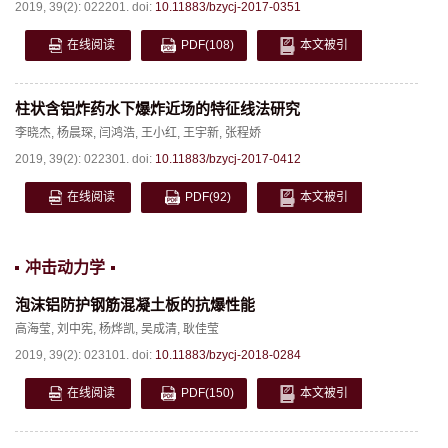
2019, 39(2): 022201.
doi:
10.11883/bzycj-2017-0351
在线阅读
PDF
(108)
本文被引
柱状含铝炸药水下爆炸近场的特征线法研究
李晓杰
,
杨晨琛
,
闫鸿浩
,
王小红
,
王宇新
,
张程娇
2019, 39(2): 022301.
doi:
10.11883/bzycj-2017-0412
在线阅读
PDF
(92)
本文被引
冲击动力学
泡沫铝防护钢筋混凝土板的抗爆性能
高海莹
,
刘中宪
,
杨烨凯
,
吴成清
,
耿佳莹
2019, 39(2): 023101.
doi:
10.11883/bzycj-2018-0284
在线阅读
PDF
(150)
本文被引