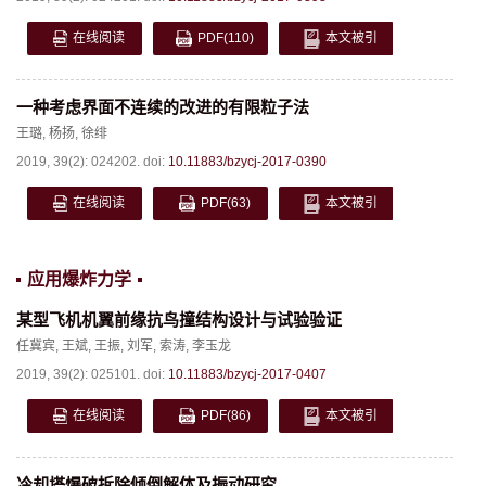
在线阅读
PDF
(110)
本文被引
一种考虑界面不连续的改进的有限粒子法
王璐
,
杨扬
,
徐绯
2019, 39(2): 024202.
doi:
10.11883/bzycj-2017-0390
在线阅读
PDF
(63)
本文被引
应用爆炸力学
某型飞机机翼前缘抗鸟撞结构设计与试验验证
任冀宾
,
王斌
,
王振
,
刘军
,
索涛
,
李玉龙
2019, 39(2): 025101.
doi:
10.11883/bzycj-2017-0407
在线阅读
PDF
(86)
本文被引
冷却塔爆破拆除倾倒解体及振动研究