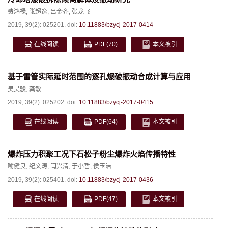
费鸿禄
,
张超逸
,
吕金齐
,
张龙飞
2019, 39(2): 025201.
doi:
10.11883/bzycj-2017-0414
在线阅读
PDF
(70)
本文被引
基于雷管实际延时范围的逐孔爆破振动合成计算与应用
吴昊骏
,
龚敏
2019, 39(2): 025202.
doi:
10.11883/bzycj-2017-0415
在线阅读
PDF
(64)
本文被引
爆炸压力积聚工况下石松子粉尘爆炸火焰传播特性
喻健良
,
纪文涛
,
闫兴清
,
于小哲
,
侯玉洁
2019, 39(2): 025401.
doi:
10.11883/bzycj-2017-0436
在线阅读
PDF
(47)
本文被引