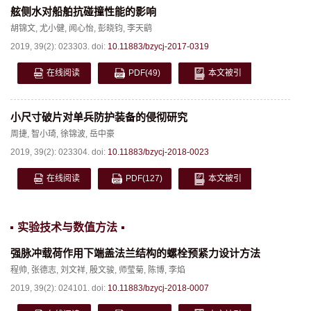
舷侧水对船舶抗碰撞性能的影响
胡锦文
,
尤小健
,
闻心怡
,
彭晓钧
,
李天鹞
2019, 39(2): 023303.
doi:
10.11883/bzycj-2017-0319
在线阅读
PDF
(49)
本文被引
小尺寸破片对单兵防护装备的侵彻研究
周捷
,
智小琦
,
徐锦波
,
岳中豪
2019, 39(2): 023304.
doi:
10.11883/bzycj-2018-0023
在线阅读
PDF
(127)
本文被引
实验技术与数值方法
强脉冲载荷作用下端盖法兰结构的螺栓预紧力设计方法
程帅
,
张德志
,
刘文祥
,
殷文骏
,
师莹菊
,
陈博
,
李焰
2019, 39(2): 024101.
doi:
10.11883/bzycj-2018-0007