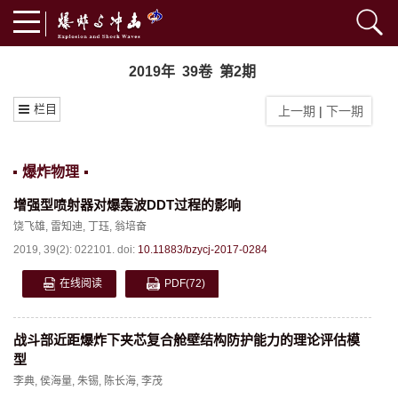
2019年 39卷 第2期
栏目
上一期
|
下一期
爆炸物理
增强型喷射器对爆轰波DDT过程的影响
饶飞雄
,
雷知迪
,
丁珏
,
翁培奋
2019, 39(2): 022101.
doi:
10.11883/bzycj-2017-0284
在线阅读
PDF
(72)
战斗部近距爆炸下夹芯复合舱壁结构防护能力的理论评估模
型
李典
,
侯海量
,
朱锡
,
陈长海
,
李茂