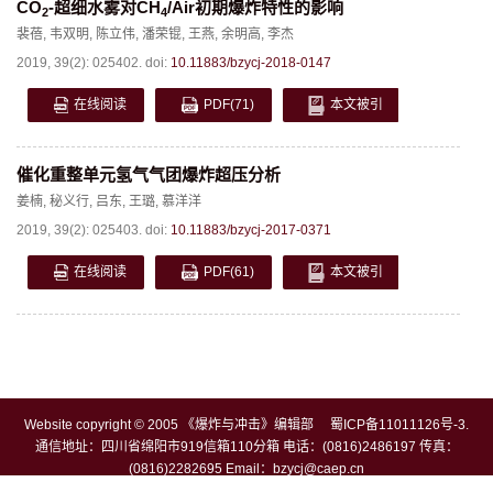
CO
-超细水雾对CH
/Air初期爆炸特性的影响
2
4
裴蓓
,
韦双明
,
陈立伟
,
潘荣锟
,
王燕
,
余明高
,
李杰
2019, 39(2): 025402.
doi:
10.11883/bzycj-2018-0147
在线阅读
PDF
(71)
本文被引
催化重整单元氢气气团爆炸超压分析
姜楠
,
秘义行
,
吕东
,
王璐
,
慕洋洋
2019, 39(2): 025403.
doi:
10.11883/bzycj-2017-0371
在线阅读
PDF
(61)
本文被引
Website copyright © 2005 《爆炸与冲击》编辑部
蜀ICP备11011126号-3
.
通信地址：四川省绵阳市919信箱110分箱 电话：(0816)2486197 传真：
(0816)2282695 Email：
bzycj@caep.cn