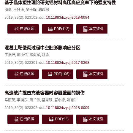
基于晶体塑性理论研究铝材料高压高应变率下的强度特性
潘昊
,
王升涛
,
吴子辉
,
胡晓棉
2019, 39(2): 023102.
doi:
10.11883/bzycj-2018-0084
在线阅读
PDF
(112)
本文被引
混凝土靶侵彻过程中空腔膨胀响应分区
牛振坤
,
陈小伟
,
邓勇军
,
姚勇
2019, 39(2): 023301.
doi:
10.11883/bzycj-2017-0368
在线阅读
PDF
(106)
本文被引
高速破片撞击充液容器时容器壁面的损伤
马丽英
,
李向东
,
周兰伟
,
蓝肖颖
,
宫小泽
,
姚志军
2019, 39(2): 023302.
doi:
10.11883/bzycj-2018-0009
在线阅读
PDF
(92)
本文被引