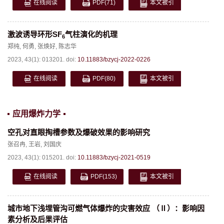
在线阅读
PDF
(71)
本文被引
激波诱导环形SF
气柱演化的机理
6
郑纯
,
何勇
,
张焕好
,
陈志华
2023, 43(1): 013201.
doi:
10.11883/bzycj-2022-0226
在线阅读
PDF
(80)
本文被引
应用爆炸力学
空孔对直眼掏槽参数及爆破效果的影响研究
张召冉
,
王岩
,
刘国庆
2023, 43(1): 015201.
doi:
10.11883/bzycj-2021-0519
在线阅读
PDF
(153)
本文被引
城市地下浅埋管沟可燃气体爆炸的灾害效应 （Ⅱ）：影响因
素分析及后果评估