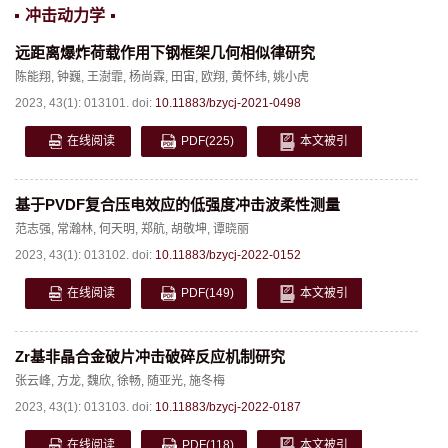
冲击动力学
远距离爆炸荷载作用下钢框架几何相似律研究
陈能翔
,
钟巍
,
王澍霏
,
杨尚霖
,
田宙
,
欧翔
,
黄怀纬
,
姚小虎
2023, 43(1): 013101.
doi:
10.11883/bzycj-2021-0498
在线阅读
PDF
(225)
本文被引
基于PVDF复合压电效应的低强度冲击波柔性测量
范志强
,
常瀚林
,
何天明
,
郑航
,
胡敬坤
,
谭晓丽
2023, 43(1): 013102.
doi:
10.11883/bzycj-2022-0152
在线阅读
PDF
(149)
本文被引
Zr基非晶合金破片冲击破碎反应机制研究
张云峰
,
方龙
,
魏欣
,
徐畅
,
随亚光
,
施冬梅
2023, 43(1): 013103.
doi:
10.11883/bzycj-2022-0187
在线阅读
PDF
(118)
本文被引