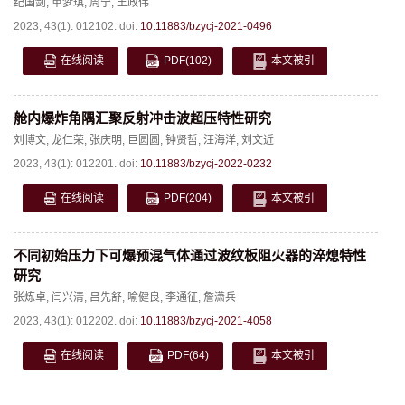
纪国剑
,
单梦琪
,
周宁
,
王政伟
2023, 43(1): 012102.
doi:
10.11883/bzycj-2021-0496
在线阅读
PDF
(102)
本文被引
舱内爆炸角隅汇聚反射冲击波超压特性研究
刘博文
,
龙仁荣
,
张庆明
,
巨圆圆
,
钟贤哲
,
汪海洋
,
刘文近
2023, 43(1): 012201.
doi:
10.11883/bzycj-2022-0232
在线阅读
PDF
(204)
本文被引
不同初始压力下可爆预混气体通过波纹板阻火器的淬熄特性
研究
张炼卓
,
闫兴清
,
吕先舒
,
喻健良
,
李通征
,
詹潇兵
2023, 43(1): 012202.
doi:
10.11883/bzycj-2021-4058
在线阅读
PDF
(64)
本文被引