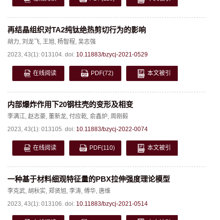
再结晶组织对TA2纯钛绝热剪切行为的影响
胡力
,
刘龙飞
,
王旭
,
杨智程
,
吴志强
2023, 43(1): 013104.
doi:
10.11883/bzycj-2021-0529
在线阅读
PDF
(72)
本文被引
内部爆炸作用下20钢柱壳的变形及相变
李满江
,
赵志豪
,
董新龙
,
付应乾
,
俞鑫炉
,
周刚毅
2023, 43(1): 013105.
doi:
10.11883/bzycj-2022-0074
在线阅读
PDF
(110)
本文被引
一种基于材料细观特征量的PBX拉伸强度理论模型
李克武
,
胡秋实
,
郑贤旭
,
李涛
,
傅华
,
唐维
2023, 43(1): 013106.
doi:
10.11883/bzycj-2021-0514