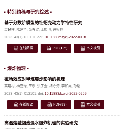
特别约稿与研究综述
基于分数阶模型的牡蛎壳动力学特性研究
袁良柱
,
陆建华
,
苗春贺
,
王鹏飞
,
徐松林
2023, 43(1): 011101.
doi:
10.11883/bzycj-2022-0318
在线阅读
PDF
(115)
本文被引
爆炸物理
磁场效应对甲烷爆炸影响的机理
高建村
,
杨喜港
,
王乐
,
洪子金
,
胡守涛
,
李如霞
,
孙谞
2023, 43(1): 012101.
doi:
10.11883/bzycj-2022-0259
在线阅读
PDF
(93)
本文被引
高温熔融锡液遇水爆炸机理的实验研究