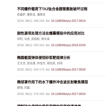
不同爆炸载荷下TA2钛合金圆管膨胀破坏过程
俞鑫炉
,
董新龙
,
潘顺吉
2018, 38(1): 148-154.
doi:
10.11883/bzycj-2017-0014
刚性源项处理方法在爆震模拟中的应用对比
邓利
,
马虎
,
武晓松
,
周长省
2018, 38(1): 155-163.
doi:
10.11883/bzycj-2016-0150
椭圆截面弹体侵彻砂浆靶规律分析
王文杰
,
张先锋
,
邓佳杰
,
郑应民
,
刘闯
2018, 38(1): 164-173.
doi:
10.11883/bzycj-2017-0020
椭球罩作用下的水下爆炸冲击波反射聚焦模型
郭锐
,
刘磊
2018, 38(1): 174-182.
doi:
10.11883/bzycj-2017-0024