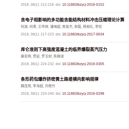
2018, 38(1): 212-216.
doi:
10.11883/bzycj-2016-0152
含电子相影响的多功能含能结构材料冲击压缩理论计算
何源
,
何勇
,
王传婷
,
潘绪超
,
焦俊杰
,
郭磊
,
杨相礼
,
李铨
2018, 38(1): 217-223.
doi:
10.11883/bzycj-2017-0034
库仑准则下高强度混凝土的临界爆裂蒸汽压力
康亚明
,
贾延
,
罗玉财
,
陈静波
2018, 38(1): 224-232.
doi:
10.11883/bzycj-2016-0305
条形药包爆炸挤密黄土路堤横向影响规律
魏连雨
,
李海超
,
刘艳竹
2018, 38(1): 233-240.
doi:
10.11883/bzycj-2016-0298