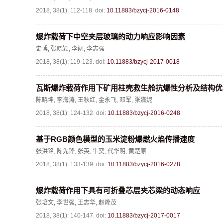
2018, 38(1): 112-118.
doi:
10.11883/bzycj-2016-0148
爆炸载荷下中空夹层玻璃的动力响应影响因素
史博
,
张晓颖
,
李阔
,
李志强
2018, 38(1): 119-123.
doi:
10.11883/bzycj-2017-0018
瓦斯爆炸载荷作用下矿用柱壳救生舱抗爆性分析及结构优
陈晓坤
,
李海涛
,
王秋红
,
金永飞
,
邓军
,
张嬿妮
2018, 38(1): 124-132.
doi:
10.11883/bzycj-2016-0248
基于RGB颜色模型的玉米淀粉爆燃火焰传播速度
张洪铭
,
陈先锋
,
张英
,
牛奕
,
代华明
,
黄楚原
2018, 38(1): 133-139.
doi:
10.11883/bzycj-2016-0278
爆炸载荷作用下具有可折叠芯层夹芯梁的动态响应
张培文
,
李世强
,
王志华
,
赵隆茂
2018, 38(1): 140-147.
doi:
10.11883/bzycj-2017-0017