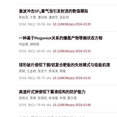
激波冲击SF
重气泡引发射流的数值模拟
6
朱跃进
,
于蕾
,
潘剑锋
,
潘振华
,
张彭岗
2018, 38(1): 50-59.
doi:
10.11883/bzycj-2016-0135
一种基于Hugoniot关系的爆轰产物等熵状态方程
刘益儒
,
胡晓棉
2018, 38(1): 60-65.
doi:
10.11883/bzycj-2016-0132
球形破片侵彻下钢/铝复合靶板的失效模式与吸能机理
周楠
,
王金相
,
张亚宁
,
郭海涛
,
蒋敬
2018, 38(1): 66-75.
doi:
10.11883/bzycj-2016-0131
高速杆式弹侵彻下蓄液结构的防护能力
吴晓光
,
李典
,
吴国民
,
侯海量
,
朱锡
,
戴文喜
2018, 38(1): 76-84.
doi:
10.11883/bzycj-2016-0146