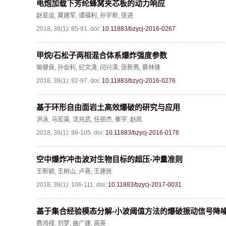
电炮加载下芳纶蜂窝夹芯板的动力响应
赵亚运
,
莫建军
,
谭福利
,
孙宇新
,
张进
2018, 38(1): 85-91.
doi:
10.11883/bzycj-2016-0267
甲烷/石松子两相混合体系爆炸强度参数
喻健良
,
孙会利
,
纪文涛
,
闫兴清
,
张新燕
,
蔡林锋
2018, 38(1): 92-97.
doi:
10.11883/bzycj-2016-0276
基于环形自由面岩土高效爆破的研究与应用
洪泳
,
马宏昊
,
沈兆武
,
任丽杰
,
崔宇
,
赵凯
2018, 38(1): 98-105.
doi:
10.11883/bzycj-2016-0176
空中爆炸冲击波对生物目标的超压-冲量准则
王新颖
,
王树山
,
卢熹
,
王建民
2018, 38(1): 106-111.
doi:
10.11883/bzycj-2017-0031
基于集合经验模态分解-小波阈值方法的爆破振动信号降
费鸿禄
,
刘梦
,
曲广建
,
高英