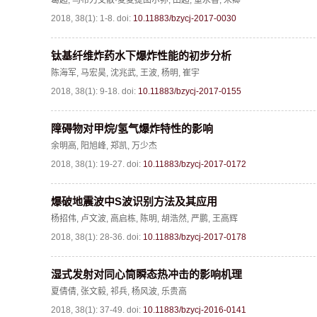
葛超
,
乌布力艾散·麦麦提图尔荪
,
田超
,
董永香
,
宋卿
2018, 38(1): 1-8.
doi:
10.11883/bzycj-2017-0030
钛基纤维炸药水下爆炸性能的初步分析
陈海军
,
马宏昊
,
沈兆武
,
王波
,
杨明
,
崔宇
2018, 38(1): 9-18.
doi:
10.11883/bzycj-2017-0155
障碍物对甲烷/氢气爆炸特性的影响
余明高
,
阳旭峰
,
郑凯
,
万少杰
2018, 38(1): 19-27.
doi:
10.11883/bzycj-2017-0172
爆破地震波中S波识别方法及其应用
杨招伟
,
卢文波
,
高启栋
,
陈明
,
胡浩然
,
严鹏
,
王高辉
2018, 38(1): 28-36.
doi:
10.11883/bzycj-2017-0178
湿式发射对同心筒瞬态热冲击的影响机理
夏倩倩
,
张文毅
,
祁兵
,
杨风波
,
乐贵高
2018, 38(1): 37-49.
doi:
10.11883/bzycj-2016-0141