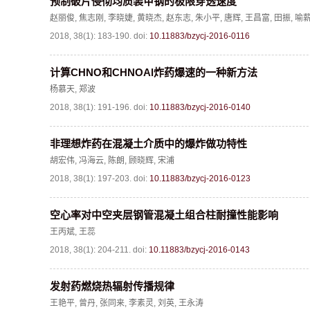
预制破片侵彻均质装甲钢的极限穿透速度
赵丽俊
,
焦志刚
,
李晓婕
,
黄晓杰
,
赵东志
,
朱小平
,
唐辉
,
王昌富
,
田振
,
喻
2018, 38(1): 183-190.
doi:
10.11883/bzycj-2016-0116
计算CHNO和CHNOAl炸药爆速的一种新方法
杨慕天
,
郑波
2018, 38(1): 191-196.
doi:
10.11883/bzycj-2016-0140
非理想炸药在混凝土介质中的爆炸做功特性
胡宏伟
,
冯海云
,
陈朗
,
顾晓辉
,
宋浦
2018, 38(1): 197-203.
doi:
10.11883/bzycj-2016-0123
空心率对中空夹层钢管混凝土组合柱耐撞性能影响
王丙斌
,
王蕊
2018, 38(1): 204-211.
doi:
10.11883/bzycj-2016-0143
发射药燃烧热辐射传播规律
王艳平
,
曾丹
,
张同来
,
李素灵
,
刘英
,
王永涛